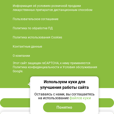
Информация об условиях розничной продажи
лекарственных препаратов дистанционным способом
Пользовательское соглашение
Политика по обработке ПД
Политика использования Cookies
Контактные данные
О компании
Этот сайт защищен reCAPTCHA, к нему применяются
Политика конфиденциальности и Условия обслуживания
Google.
Используем куки для
+7 495 419 18 18
улучшения работы сайта
792 ₽
Мы в социальных сетях
Оставаясь с нами, вы соглашаетесь
на использование
файлов куки
В корзину
Понятно