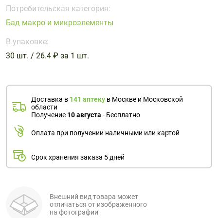
Поливитаминные
При
и гриппе
Потребительская категория:
комплексы
простуде
Противоаллергические
Противовоспалительные
Бад макро и микроэлементы
Пробиотики
Сахарный
препараты
препараты
диабет
В упаковке:
Противогрибковые
Противоопухолевые
30 шт. / 26.4 ₽ за 1 шт.
Тонизирующие
Фиточай/
препараты
препараты
чай
Противопаразитарные
Растительные
препараты
препараты
Доставка в
141 аптеку
в Москве и Московской
Сердечно-
Система
области
сосудистые
обмена
Получение
10 августа
- Бесплатно
препараты
веществ
Оплата при получении наличными или картой
Средства
Стоматологические
от
препараты
Срок хранения заказа 5 дней
алкоголизма
и курения
Внешний вид товара может
отличаться от изображенного
на фотографии