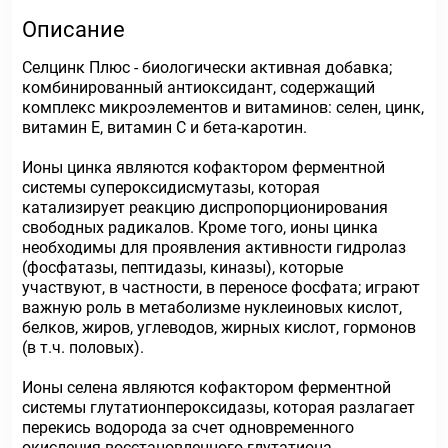
Описание
Селцинк Плюс - биологически активная добавка;
комбинированный антиоксидант, содержащий
комплекс микроэлементов и витаминов: селен, цинк,
витамин Е, витамин С и бета-каротин.
Ионы цинка являются кофактором ферментной
системы супероксидисмутазы, которая
катализирует реакцию диспропорционирования
свободных радикалов. Кроме того, ионы цинка
необходимы для проявления активности гидролаз
(фосфатазы, пептидазы, киназы), которые
участвуют, в частности, в переносе фосфата; играют
важную роль в метаболизме нуклеиновых кислот,
белков, жиров, углеводов, жирных кислот, гормонов
(в т.ч. половых).
Ионы селена являются кофактором ферментной
системы глутатионпероксидазы, которая разлагает
перекись водорода за счет одновременного
окисления восстановленного глутатиона.