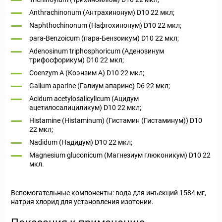
Anthrachinonum (Антрахинонум) D10 22 мкл;
Naphthochinonum (Нафтохинонум) D10 22 мкл;
para-Benzoicum (пара-Бензоикум) D10 22 мкл;
Adenosinum triphosphoricum (Аденозинум
трифосфорикум) D10 22 мкл;
Coenzym А (Коэнзим A) D10 22 мкл;
Galium aparine (Галиум апарине) D6 22 мкл;
Acidum acetylosalicylicum (Ацидум
ацетилосалициликум) D10 22 мкл;
Histamine (Histaminum) (Гистамин (Гистаминум)) D10
22 мкл;
Nadidum (Надидум) D10 22 мкл;
Magnesium gluconicum (Магнезиум глюконикум) D10 22
мкл.
Вспомогательные компоненты
:
вода для инъекций 1584 мг,
натрия хлорид для установления изотонии.