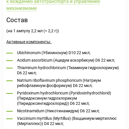
к вождению автотранспорта и управлению
механизмами
Состав
(на 1 ампулу 2,2 мл (= 2,2 г))
Активные компоненты:
Ubichinonum (Убихинонум) D10 22 мкл;
Acidum ascorbicum (Ацидум аскорбикум) D6 22 мкл;
Thiaminum hydrochloricum (Тиаминум гидрохлорикум)
D6 22 мкл;
Natrium riboflavinum phosphoricum (Натриум
рибофлавинум фосфорикум) D6 22 мкл;
Pyridoxinum hydrochloricum (Pyridoxinhydrochlorid)
(Пиридоксинум гидрохлорикум
(Пиридоксингидрохлорид)) D6 22 мкл;
Nicotinamidum (Никотинамидум) D6 22 мкл;
Vaccinium myrtillus (Myrtillus) (Вацциниум миртиллюс
(Миртиллюс)) D4 22 мкл;