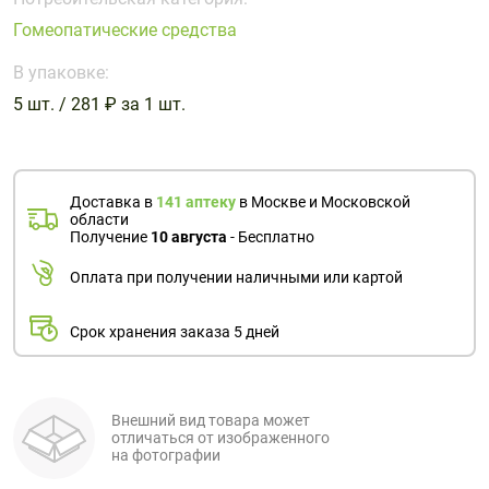
Поливитаминные
При
и гриппе
Гомеопатические средства
комплексы
простуде
Противоаллергические
Противовоспалительные
Пробиотики
Сахарный
препараты
препараты
В упаковке:
диабет
5 шт. / 281 ₽ за 1 шт.
Противогрибковые
Противоопухолевые
Тонизирующие
Фиточай/
препараты
препараты
чай
Противопаразитарные
Растительные
препараты
препараты
Доставка в
141 аптеку
в Москве и Московской
области
Сердечно-
Система
Получение
10 августа
- Бесплатно
сосудистые
обмена
Оплата при получении наличными или картой
препараты
веществ
Средства
Стоматологические
Срок хранения заказа 5 дней
от
препараты
алкоголизма
и курения
Внешний вид товара может
отличаться от изображенного
на фотографии