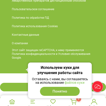
лекарственных препаратов дистанционным способом
Пользовательское соглашение
Политика по обработке ПД
Политика использования Cookies
Контактные данные
О компании
Этот сайт защищен reCAPTCHA, к нему применяются
Политика конфиденциальности и Условия обслуживания
Google.
Используем куки для
+7 495 419 18 18
улучшения работы сайта
1 405 ₽
Мы в социальных сетях
Оставаясь с нами, вы соглашаетесь
на использование
файлов куки
В корзину
Понятно
0