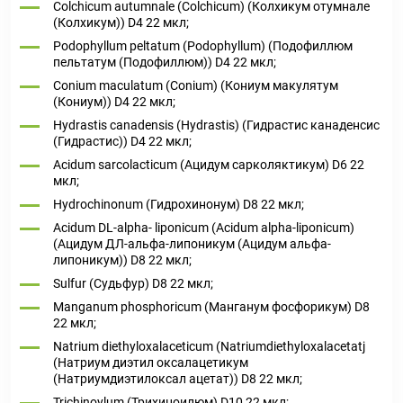
Colchicum autumnale (Colchicum) (Колхикум отумнале
(Колхикум)) D4 22 мкл;
Podophyllum peltatum (Podophyllum) (Подофиллюм
пельтатум (Подофиллюм)) D4 22 мкл;
Conium maculatum (Conium) (Кониум макулятум
(Кониум)) D4 22 мкл;
Hydrastis canadensis (Hydrastis) (Гидрастис канаденсис
(Гидрастис)) D4 22 мкл;
Acidum sarcolacticum (Ацидум сарколяктикум) D6 22
мкл;
Hydrochinonum (Гидрохинонум) D8 22 мкл;
Acidum DL-alpha- liponicum (Acidum alpha-liponicum)
(Ацидум ДЛ-альфа-липоникум (Ацидум альфа-
липоникум)) D8 22 мкл;
Sulfur (Судьфур) D8 22 мкл;
Manganum phosphoricum (Манганум фосфорикум) D8
22 мкл;
Natrium diethyloxalaceticum (Natriumdiethyloxalacetatj
(Натриум диэтил оксалацетикум
(Натриумдиэтилоксал ацетат)) D8 22 мкл;
Trichinoylum (Трихиноилюм) D10 22 мкл;