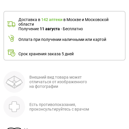
Поливитаминные
При
и гриппе
комплексы
простуде
Противоаллергические
Противовоспалительные
Пробиотики
Сахарный
препараты
препараты
Доставка в
142 аптеки
в Москве и Московской
диабет
области
Противогрибковые
Противоопухолевые
Получение
11 августа
- Бесплатно
Тонизирующие
Фиточай/
препараты
препараты
Оплата при получении наличными или картой
чай
Противопаразитарные
Растительные
препараты
препараты
Срок хранения заказа 5 дней
Сердечно-
Система
сосудистые
обмена
препараты
веществ
Внешний вид товара может
отличаться от изображенного
Средства
Стоматологические
на фотографии
от
препараты
алкоголизма
и курения
Есть противопоказания,
проконсультируйтесь с врачом