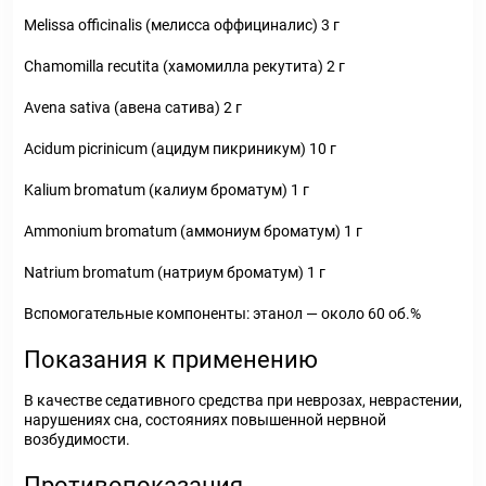
Melissa officinalis (мелисса оффициналис) 3 г
Chamomilla recutita (хамомилла рекутита) 2 г
Avena sativa (авена сатива) 2 г
Acidum picrinicum (ацидум пикриникум) 10 г
Kalium bromatum (калиум броматум) 1 г
Ammonium bromatum (аммониум броматум) 1 г
Natrium bromatum (натриум броматум) 1 г
Вспомогательные компоненты: этанол — около 60 об.%
Показания к применению
В качестве седативного средства при неврозах, неврастении,
нарушениях сна, состояниях повышенной нервной
возбудимости.
Противопоказания