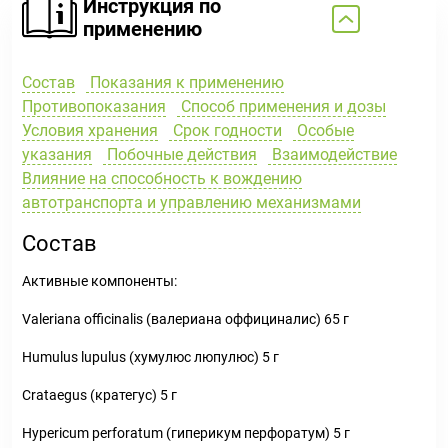
Инструкция по
применению
Состав
Показания к применению
Противопоказания
Способ применения и дозы
Условия хранения
Срок годности
Особые
указания
Побочные действия
Взаимодействие
Влияние на способность к вождению
автотранспорта и управлению механизмами
Состав
Активные компоненты:
Valeriana officinalis (валериана оффициналис) 65 г
Humulus lupulus (хумулюс люпулюс) 5 г
Crataegus (кратегус) 5 г
Hypericum perforatum (гиперикум перфоратум) 5 г