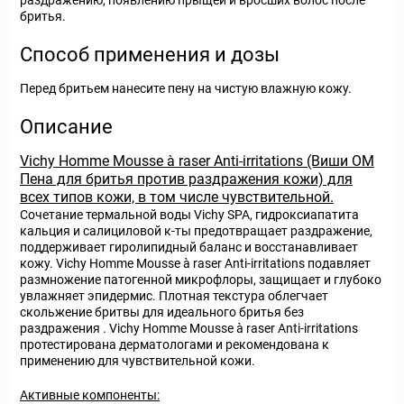
раздражению, появлению прыщей и вросших волос после
бритья.
Способ применения и дозы
Перед бритьем нанесите пену на чистую влажную кожу.
Описание
Vichy Homme Mousse à raser Anti-irritations (Виши ОМ
Пена для бритья против раздражения кожи) для
всех типов кожи, в том числе чувствительной.
Сочетание термальной воды Vichy SPA, гидроксиапатита
кальция и салициловой к-ты предотвращает раздражение,
поддерживает гиролипидный баланс и восстанавливает
кожу. Vichy Homme Mousse à raser Anti-irritations подавляет
размножение патогенной микрофлоры, защищает и глубоко
увлажняет эпидермис. Плотная текстура облегчает
скольжение бритвы для идеального бритья без
раздражения . Vichy Homme Mousse à raser Anti-irritations
протестирована дерматологами и рекомендована к
применению для чувствительной кожи.
Активные компоненты: