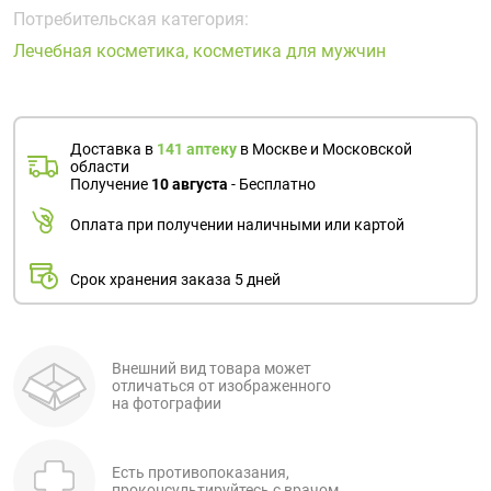
Поливитаминные
При
и гриппе
Потребительская категория:
комплексы
простуде
Противоаллергические
Противовоспалительные
Лечебная косметика, косметика для мужчин
Пробиотики
Сахарный
препараты
препараты
диабет
Противогрибковые
Противоопухолевые
Тонизирующие
Фиточай/
препараты
препараты
Доставка в
141 аптеку
в Москве и Московской
чай
области
Противопаразитарные
Растительные
Получение
10 августа
- Бесплатно
препараты
препараты
Оплата при получении наличными или картой
Сердечно-
Система
сосудистые
обмена
Срок хранения заказа 5 дней
препараты
веществ
Средства
Стоматологические
от
препараты
алкоголизма
Внешний вид товара может
отличаться от изображенного
и курения
на фотографии
Есть противопоказания,
проконсультируйтесь с врачом