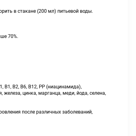
рить в стакане (200 мл) питьевой воды.
ыше 70%.
 В1, В2, В6, В12, РР (ниацинамида),
железа, цинка, марганца, меди, йода, селена,
ровления после различных заболеваний,