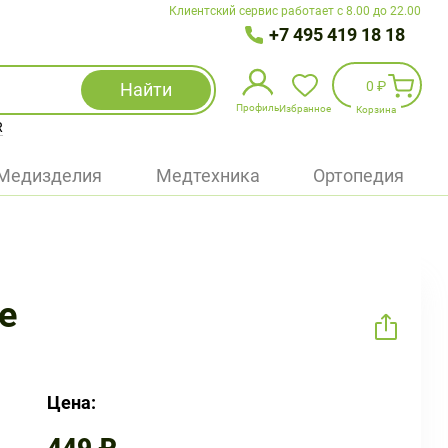
Клиентский сервис работает с 8.00 до 22.00
+7 495 419 18 18
0 ₽
Найти
Профиль
Избранное
Корзина
R
Избранное
(
0
)
Медизделия
Медтехника
Ортопедия
Войти
БАД
Медицинская техника (приборы)
е
Наборы
Упаковка
Цена: