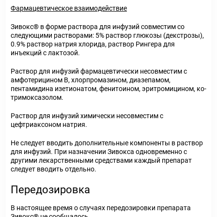
Фармацевтическое взаимодействие
Зивокс
®
в форме раствора для инфузий совместим со
следующими растворами: 5% раствор глюкозы (декстрозы),
0.9% раствор натрия хлорида, раствор Рингера для
инъекций с лактозой.
Раствор для инфузий фармацевтически несовместим с
амфотерицином В, хлорпромазином, диазепамом,
пентамидина изетионатом, фенитоином, эритромицином, ко-
тримоксазолом.
Раствор для инфузий химически несовместим с
цефтриаксоном натрия.
Не следует вводить дополнительные компоненты в раствор
для инфузий. При назначении Зивокса одновременно с
другими лекарственными средствами каждый препарат
следует вводить отдельно.
Передозировка
В настоящее время о случаях передозировки препарата
Зивокс
®
не сообщалось.