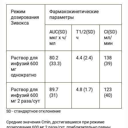
Режим
Фармакокинетические
дозирования
параметры
Зивокса
AUC(SD)
T
1/2
(SD)
Cl(SD)
мкг х ч/
ч
мл/
мл
мин
Раствор для
80.2
4.4 (2.4)
138
инфузий 600
(33.3)
(39)
мг
однократно
Раствор для
89.7
4.8 (1.7)
123
инфузий 600
(31)
(40)
мг 2 раза/сут
SD - стандартное отклонение
Средние значения С
min
, достигавшиеся при режиме
дозирования 600 мг 2 раза/сут, приблизительно равны