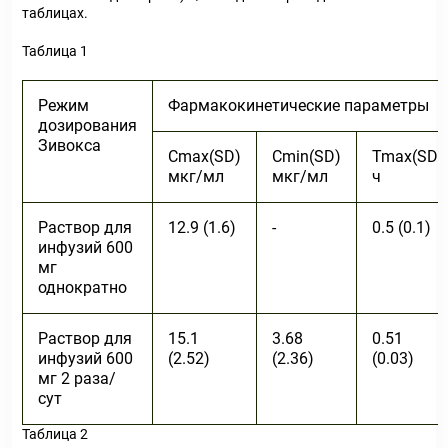
таблицах.
Таблица 1
Режим
Фармакокинетические параметры
дозирования
Зивокса
C
max
(SD)
C
min
(SD)
T
max
(SD)
мкг/мл
мкг/мл
ч
Раствор для
12.9 (1.6)
-
0.5 (0.1)
инфузий 600
мг
однократно
Раствор для
15.1
3.68
0.51
инфузий 600
(2.52)
(2.36)
(0.03)
мг 2 раза/
сут
Таблица 2