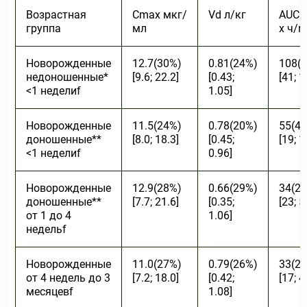
Возрастная
C
max
мкг/
V
d
л/кг
AUC 
группа
мл
х ч/м
Новорожденные
12.7(30%)
0.81(24%)
108(
недоношенные*
[9.6; 22.2]
[0.43;
[41; 1
<1 недели
f
1.05]
Новорожденные
11.5(24%)
0.78(20%)
55(4
доношенные**
[8.0; 18.3]
[0.45;
[19; 1
<1 недели
f
0.96]
Новорожденные
12.9(28%)
0.66(29%)
34(2
доношенные**
[7.7; 21.6]
[0.35;
[23; 5
от 1 до 4
1.06]
недель
f
Новорожденные
11.0(27%)
0.79(26%)
33(2
от 4 недель до 3
[7.2; 18.0]
[0.42;
[17; 4
месяцев
f
1.08]