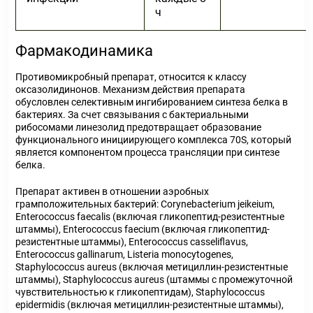
ч
Фармакодинамика
Противомикробный препарат, относится к классу
оксазолидинонов. Механизм действия препарата
обусловлен селективным ингибированием синтеза белка в
бактериях. За счет связывания с бактериальными
рибосомами линезолид предотвращает образование
функционального инициирующего комплекса 70S, который
является компонентом процесса трансляции при синтезе
белка.
Препарат активен в отношении аэробных
грамположительных бактерий: Corynebacterium jeikeium,
Enterococcus faecalis (включая гликопептид-резистентные
штаммы), Enterococcus faecium (включая гликопептид-
резистентные штаммы), Enterococcus casseliflavus,
Enterococcus gallinarum, Listeria monocytogenes,
Staphylococcus aureus (включая метициллин-резистентные
штаммы), Staphylococcus aureus (штаммы с промежуточной
чувствительностью к гликопептидам), Staphylococcus
epidermidis (включая метициллин-резистентные штаммы),