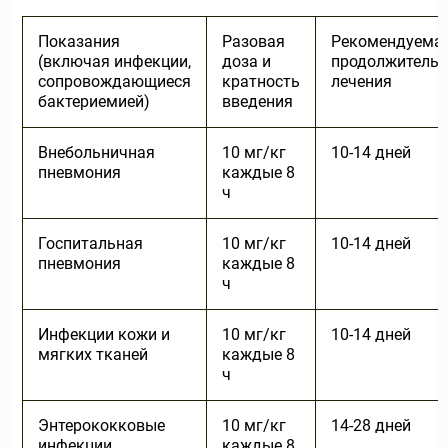
Показания
Разовая
Рекомендуема
(включая инфекции,
доза и
продолжительн
сопровождающиеся
кратность
лечения
бактериемией)
введения
Внебольничная
10 мг/кг
10-14 дней
пневмония
каждые 8
ч
Госпитальная
10 мг/кг
10-14 дней
пневмония
каждые 8
ч
Инфекции кожи и
10 мг/кг
10-14 дней
мягких тканей
каждые 8
ч
Энтерококковые
10 мг/кг
14-28 дней
инфекции
каждые 8