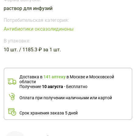
Поливитаминные
При
и гриппе
раствор для инфузий
комплексы
простуде
Противоаллергические
Противовоспалительные
Пробиотики
Сахарный
препараты
препараты
Потребительская категория:
диабет
Антибиотики оксазолидиноны
Противогрибковые
Противоопухолевые
Тонизирующие
Фиточай/
препараты
препараты
В упаковке:
чай
Противопаразитарные
Растительные
10 шт. / 1185.3 ₽ за 1 шт.
препараты
препараты
Сердечно-
Система
сосудистые
обмена
Доставка в
141 аптеку
в Москве и Московской
препараты
веществ
области
Получение
10 августа
- Бесплатно
Средства
Стоматологические
от
препараты
Оплата при получении наличными или картой
алкоголизма
и курения
Срок хранения заказа 5 дней