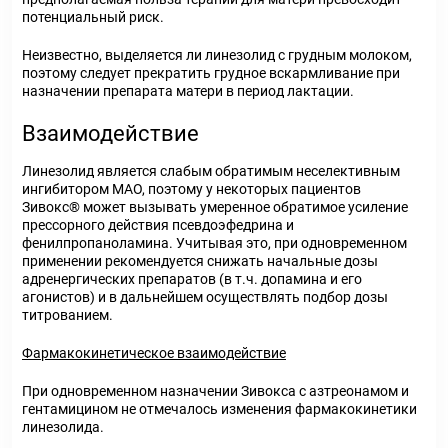
потенциальный риск.
Неизвестно, выделяется ли линезолид с грудным молоком,
поэтому следует прекратить грудное вскармливание при
назначении препарата матери в период лактации.
Взаимодействие
Линезолид является слабым обратимым неселективным
ингибитором МАО, поэтому у некоторых пациентов
Зивокс
®
может вызывать умеренное обратимое усиление
прессорного действия псевдоэфедрина и
фенилпропаноламина. Учитывая это, при одновременном
применении рекомендуется снижать начальные дозы
адренергических препаратов (в т.ч. допамина и его
агонистов) и в дальнейшем осуществлять подбор дозы
титрованием.
Фармакокинетическое взаимодействие
При одновременном назначении Зивокса с азтреонамом и
гентамицином не отмечалось изменения фармакокинетики
линезолида.