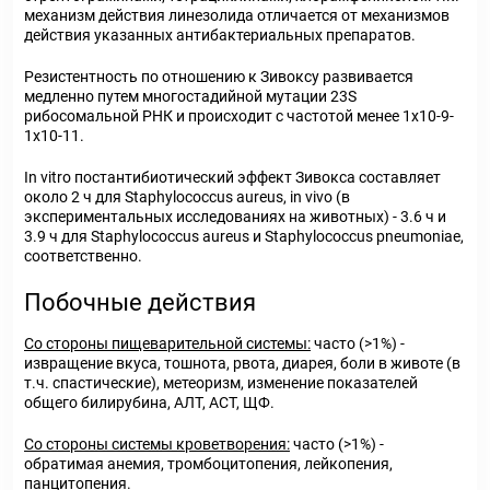
механизм действия линезолида отличается от механизмов
действия указанных антибактериальных препаратов.
Резистентность по отношению к Зивоксу развивается
медленно путем многостадийной мутации 23S
рибосомальной РНК и происходит с частотой менее 1х10
-9
-
1х10
-11
.
In vitro постантибиотический эффект Зивокса составляет
около 2 ч для Staphylococcus aureus, in vivo (в
экспериментальных исследованиях на животных) - 3.6 ч и
3.9 ч для Staphylococcus aureus и Staphylococcus pneumoniae,
соответственно.
Побочные действия
Со стороны пищеварительной системы:
часто (>1%) -
извращение вкуса, тошнота, рвота, диарея, боли в животе (в
т.ч. спастические), метеоризм, изменение показателей
общего билирубина, АЛТ, АСТ, ЩФ.
Со стороны системы кроветворения:
часто (>1%) -
обратимая анемия, тромбоцитопения, лейкопения,
панцитопения.