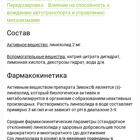
Передозировка
Влияние на способность к
вождению автотранспорта и управлению
механизмами
Состав
Активное вещество:
линезолид 2 мг.
Вспомогательные вещества:
натрия цитрата дигидрат,
лимонная кислота, декстрозы гидрат, вода д/и.
Фармакокинетика
Активным веществом препарата Зивокс
®
является (s)-
линезолид, который биологически активен и
метаболизируется в организме с образованием неактивных
производных. Растворимость линезолида в воде составляет
примерно 3 мг/мл и не зависит от рН в диапазоне 3-9.
Средние фармакокинетические параметры (стандартное
отклонение) линезолида у здоровых добровольцев после
однократного и многократного (до достижения
С
ss
линезолида в крови) в/в введения приведены в