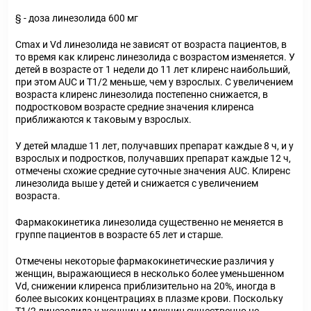
§ - доза линезолида 600 мг
C
max
и V
d
линезолида не зависят от возраста пациентов, в
то время как клиренс линезолида с возрастом изменяется. У
детей в возрасте от 1 недели до 11 лет клиренс наибольший,
при этом AUC и T
1/2
меньше, чем у взрослых. С увеличением
возраста клиренс линезолида постепенно снижается, в
подростковом возрасте средние значения клиренса
приближаются к таковым у взрослых.
У детей младше 11 лет, получавших препарат каждые 8 ч, и у
взрослых и подростков, получавших препарат каждые 12 ч,
отмечены схожие средние суточные значения AUC. Клиренс
линезолида выше у детей и снижается с увеличением
возраста.
Фармакокинетика линезолида существенно не меняется в
группе пациентов в возрасте 65 лет и старше.
Отмечены некоторые фармакокинетические различия у
женщин, выражающиеся в несколько более уменьшенном
V
d
, снижении клиренса приблизительно на 20%, иногда в
более высоких концентрациях в плазме крови. Поскольку