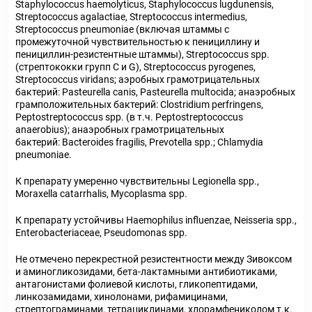
Staphylococcus haemolyticus, Staphylococcus lugdunensis,
Streptococcus agalactiae, Streptococcus intermedius,
Streptococcus pneumoniae (включая штаммы с
промежуточной чувствительностью к пенициллину и
пенициллин-резистентные штаммы), Streptococcus spp.
(стрептококки групп C и G), Streptococcus pyrogenes,
Streptococcus viridans; аэробных грамотрицательных
бактерий: Pasteurella canis, Pasteurella multocida; анаэробных
грамположительных бактерий: Clostridium perfringens,
Peptostreptococcus spp. (в т.ч. Peptostreptococcus
anaerobius); анаэробных грамотрицательных
бактерий: Bacteroides fragilis, Prevotella spp.; Chlamydia
pneumoniae.
К препарату умеренно чувствительны Legionella spp.,
Moraxella catarrhalis, Mycoplasma spp.
К препарату устойчивы Haemophilus influenzae, Neisseria spp.,
Enterobacteriaceae, Pseudomonas spp.
Не отмечено перекрестной резистентности между Зивоксом
и аминогликозидами, бета-лактамными антибиотиками,
антагонистами фолиевой кислоты, гликопептидами,
линкозамидами, хинолонами, рифамицинами,
стрептограминами, тетрациклинами, хлорамфениколом т.к.