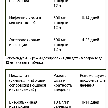
пневмония
каждые
12 ч
Инфекции кожи и
600 мг
10-14 дней
мягких тканей
каждые
12 ч
Энтерококковые
600 мг
14-28 дней
инфекции
каждые
12 ч
Рекомендуемый режим дозирования для детей в возрасте до
12 лет указан в таблице:
Показания
Разовая
Рекомендуема
(включая инфекции,
доза и
продолжительн
сопровождающиеся
кратность
лечения
бактериемией)
введения
Внебольничная
10 мг/кг
10-14 дней
пневмония
каждые 8