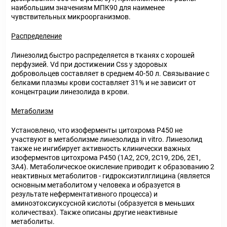
наибольшим значениям МПК
90
для наименее
чувствительных микроорганизмов.
Распределение
Линезолид быстро распределяется в тканях с хорошей
перфузией. V
d
при достижении C
ss
у здоровых
добровольцев составляет в среднем 40-50 л. Связывание с
белками плазмы крови составляет 31% и не зависит от
концентрации линезолида в крови.
Метаболизм
Установлено, что изоферменты цитохрома P450 не
участвуют в метаболизме линезолида in vitro. Линезолид
также не ингибирует активность клинически важных
изоферментов цитохрома P450 (1А2, 2С9, 2С19, 2D6, 2Е1,
3А4). Метаболическое окисление приводит к образованию 2
неактивных метаболитов - гидроксиэтилглицина (является
основным метаболитом у человека и образуется в
результате неферментативного процесса) и
аминоэтоксиуксусной кислоты (образуется в меньших
количествах). Также описаны другие неактивные
метаболиты.