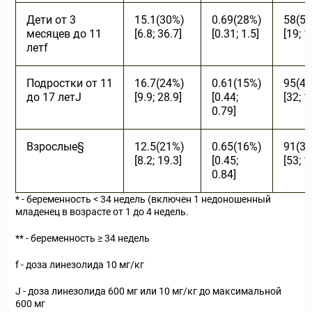
Дети от 3
15.1(30%)
0.69(28%)
58(5
месяцев до 11
[6.8; 36.7]
[0.31; 1.5]
[19; 1
лет
f
Подростки от 11
16.7(24%)
0.61(15%)
95(4
до 17 лет
J
[9.9; 28.9]
[0.44;
[32; 1
0.79]
Взрослые
§
12.5(21%)
0.65(16%)
91(3
[8.2; 19.3]
[0.45;
[53; 1
0.84]
* - беременность < 34 недель (включен 1 недоношенный
младенец в возрасте от 1 до 4 недель.
** - беременность ≥ 34 недель
f - доза линезолида 10 мг/кг
J - доза линезолида 600 мг или 10 мг/кг до максимальной
600 мг