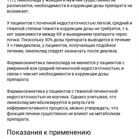
T
1/2
линезолида у женщин и мужчин существенно не
различается, необходимости в коррекции дозы препарата не
возникает.
У пациентов с почечной недостаточностью легкой, средней и
тяжелой степени тяжести коррекции дозы не требуется, т.к.
нет зависимости между КК и выведением препарата через
почки. Поскольку 30% дозы препарата выводится в течение
3 ч гемодиализа, у пациентов, получающих подобное
лечение, линезолид следует назначать после диализа.
Фармакокинетика линезолида не меняется у пациентов с
умеренной или средней печеночной недостаточностью, в
связи с чем нет необходимости в коррекции дозы
препарата.
Фармакокинетика у пациентов с тяжелой печеночной
недостаточностью не изучена. Однако учитывая, что
линезолид метаболизируется в результате
неферментативного процесса, можно утверждать, что
функция печени существенно не влияет на метаболизм
препарата.
Показания к применению