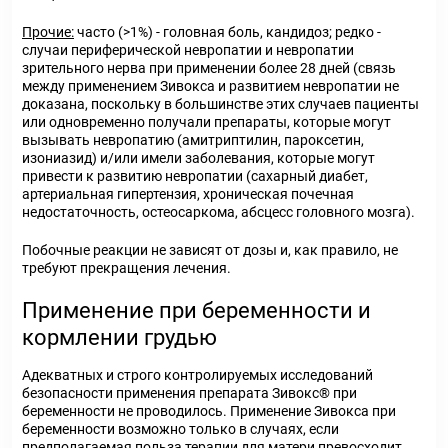
Прочие:
часто (>1%) - головная боль, кандидоз; редко -
случаи периферической невропатии и невропатии
зрительного нерва при применении более 28 дней (связь
между применением Зивокса и развитием невропатии не
доказана, поскольку в большинстве этих случаев пациенты
или одновременно получали препараты, которые могут
вызывать невропатию (амитриптилин, пароксетин,
изониазид) и/или имели заболевания, которые могут
привести к развитию невропатии (сахарный диабет,
артериальная гипертензия, хроническая почечная
недостаточность, остеосаркома, абсцесс головного мозга).
Побочные реакции не зависят от дозы и, как правило, не
требуют прекращения лечения.
Применение при беременности и
кормлении грудью
Адекватных и строго контролируемых исследований
безопасности применения препарата Зивокс
®
при
беременности не проводилось. Применение Зивокса при
беременности возможно только в случаях, если
предполагаемая польза терапии для матери превосходит