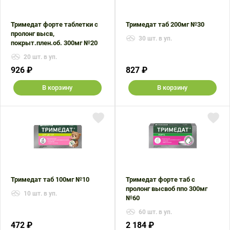
Тримедат форте таблетки с
Тримедат таб 200мг №30
пролонг высв,
30 шт. в уп.
покрыт.плен.об. 300мг №20
20 шт. в уп.
926 ₽
827 ₽
В корзину
В корзину
Тримедат таб 100мг №10
Тримедат форте таб с
пролонг высвоб ппо 300мг
10 шт. в уп.
№60
60 шт. в уп.
472 ₽
2 184 ₽