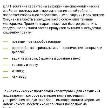
Для Необутина характерны выраженные спазмолитические
свойства, поэтому даже проглатывание одной таблетки
позволяет избавиться от болезненных ощущений в эпигастрии.
Они, как и тяжесть в желудке, часто осложняют течение
метеоризма. Прием препарата помогает быстро устранить
следующие признаки застоя продуктов питания в желудочно-
кишечном тракте:
повышенное газообразование;
расстройства перистальтики — хронические запоры или
диарею;
вздутие живота, бурление и урчание в нем;
тошноту и рвоту;
изжогу;
отрыжку.
Такие клинические проявления характерны и для нарушения
пищеварения, которое возникает после переедания,
употребления продуктов с большим содержанием жиров. Их
интенсивность постепенно ослабевает после приема