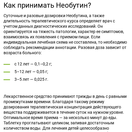
Как принимать Необутин?
Суточные и разовые дозировки Необутина, а также
длительность терапевтического курса определяет врач с
учетом данных диагностических исследований. Он
ориентируется на тяжесть патологии, характер ее симптомов,
взаимосвязь их появления с приемом пищи. Если
индивидуальная лечебная схема не составлена, то необходимо
соблюдать рекомендации аннотации. Разовая доза зависит от
возраста больного:
с 12 лет — 0,1–0,2 г;
5–12 лет — 0,05 г;
3–5 лет — 0,025 г.
Лекарственное средство принимают трижды в день с равными
промежутками времени. Благодаря такому режиму
дозирования терапевтическая концентрация действующего
вещества поддерживается в течение суток на нужном уровне.
Оптимальное время приема — за несколько минут до еды.
Таблетку проглатывают целиком, запивая достаточным
количеством воды. Для лечения детей целесообразно