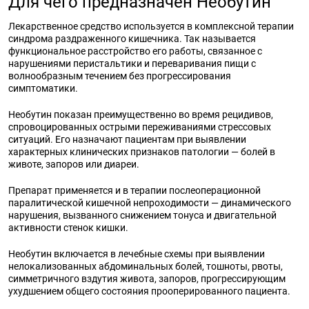
Для чего предназначен Необутин
Лекарственное средство используется в комплексной терапии
синдрома раздраженного кишечника. Так называется
функциональное расстройство его работы, связанное с
нарушениями перистальтики и переваривания пищи с
волнообразным течением без прогрессирования
симптоматики.
Необутин показан преимущественно во время рецидивов,
спровоцированных острыми переживаниями стрессовых
ситуаций. Его назначают пациентам при выявлении
характерных клинических признаков патологии — болей в
животе, запоров или диареи.
Препарат применяется и в терапии послеоперационной
паралитической кишечной непроходимости — динамического
нарушения, вызванного снижением тонуса и двигательной
активности стенок кишки.
Необутин включается в лечебные схемы при выявлении
нелокализованных абдоминальных болей, тошноты, рвоты,
симметричного вздутия живота, запоров, прогрессирующим
ухудшением общего состояния прооперированного пациента.