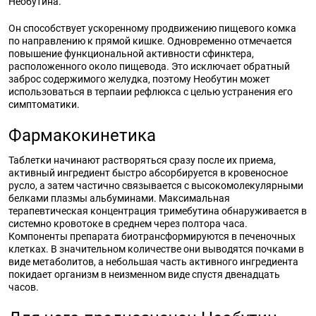
Необутина.
Он способствует ускоренному продвижению пищевого комка
по направлению к прямой кишке. Одновременно отмечается
повышение функциональной активности сфинктера,
расположенного около пищевода. Это исключает обратный
заброс содержимого желудка, поэтому Необутин может
использоваться в терпаии рефлюкса с целью устранения его
симптоматики.
Фармакокинетика
Таблетки начинают растворяться сразу после их приема,
активный ингредиент быстро абсорбируется в кровеносное
русло, а затем частично связывается с высокомолекулярными
белками плазмы альбуминами. Максимальная
терапевтическая концентрация тримебутина обнаруживается в
системно кровотоке в среднем через полтора часа.
Компоненты препарата биотрансформируются в печеночных
клетках. В значительном количестве они выводятся почками в
виде метаболитов, а небольшая часть активного ингредиента
покидает организм в неизменном виде спустя двенадцать
часов.