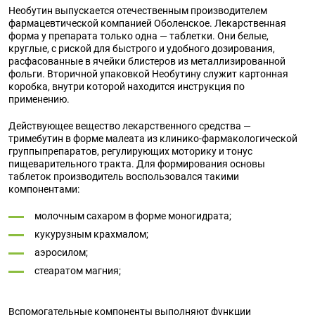
Необутин выпускается отечественным производителем
фармацевтической компанией Оболенское. Лекарственная
форма у препарата только одна — таблетки. Они белые,
круглые, с риской для быстрого и удобного дозирования,
расфасованные в ячейки блистеров из металлизированной
фольги. Вторичной упаковкой Необутину служит картонная
коробка, внутри которой находится инструкция по
применению.
Действующее вещество лекарственного средства —
тримебутин в форме малеата из клинико-фармакологической
группыпрепаратов, регулирующих моторику и тонус
пищеварительного тракта. Для формирования основы
таблеток производитель воспользовался такими
компонентами:
молочным сахаром в форме моногидрата;
кукурузным крахмалом;
аэросилом;
стеаратом магния;
Вспомогательные компоненты выполняют функции