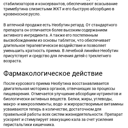
стабилизаторов и консервантов, обеспечивают всасывание
тримебутина слизистыми ЖКТ и его быструю абсорбцию в
кровеносное русло.
В аптечной продаже есть Необутин ретард. От стандартного
препарата он отличается более высоким содержанием
активного ингредиента. А также его постепенным
высвобождением из основы таблеток, что обеспечивает
длительное терапевтическое воздействие и позволяет
уменьшить кратность приема. В лечебной линейке Необутин
присутствует и средство для лечения детей с трехлетнего
возраста.
Фармакологическое действие
После курсового приема Необутина восстанавливается
двигательная моторика органов, отвечающих за процессы
пищеварения. Отмечается улучшение абсорбции нутриентов и
биологически активных веществ. Белки, жиры, углеводы,
макро- и микроэлементы, водо- и жирорастворимые витамины
усваиваются теперь в количестве, достаточном для
правильной работы всех систем жизнедеятельности. Препарат
ускоряет и стимулирует эвакуацию кала за счет усиления
перистальтики кишечника.