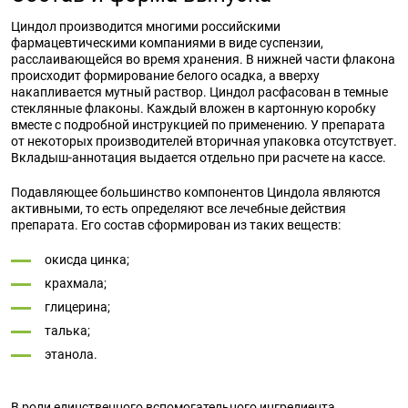
Циндол производится многими российскими
фармацевтическими компаниями в виде суспензии,
расслаивающейся во время хранения. В нижней части флакона
происходит формирование белого осадка, а вверху
накапливается мутный раствор. Циндол расфасован в темные
стеклянные флаконы. Каждый вложен в картонную коробку
вместе с подробной инструкцией по применению. У препарата
от некоторых производителей вторичная упаковка отсутствует.
Вкладыш-аннотация выдается отдельно при расчете на кассе.
Подавляющее большинство компонентов Циндола являются
активными, то есть определяют все лечебные действия
препарата. Его состав сформирован из таких веществ:
окисда цинка;
крахмала;
глицерина;
талька;
этанола.
В роли единственного вспомогательного ингредиента