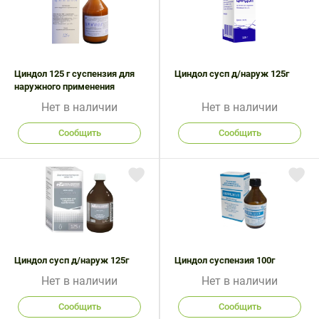
Поливитаминные
При
и гриппе
комплексы
простуде
Противоаллергические
Противовоспалительные
Пробиотики
Сахарный
препараты
препараты
диабет
Противогрибковые
Противоопухолевые
Циндол 125 г суспензия для
Циндол сусп д/наруж 125г
Тонизирующие
Фиточай/
препараты
препараты
наружного применения
чай
Нет в наличии
Нет в наличии
Противопаразитарные
Растительные
препараты
препараты
Сообщить
Сообщить
Сердечно-
Система
сосудистые
обмена
препараты
веществ
Средства
Стоматологические
от
препараты
алкоголизма
и курения
Циндол сусп д/наруж 125г
Циндол суспензия 100г
Нет в наличии
Нет в наличии
Сообщить
Сообщить