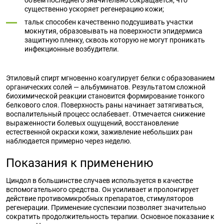
объем последнего значительно сокращается, что
существенно ускоряет регенерацию кожи;
тальк способен качественно подсушивать участки
мокнутия, образовывать на поверхности эпидермиса
защитную пленку, сквозь которую не могут проникать
инфекционные возбудители.
Этиловый спирт мгновенно коагулирует белки с образованием
органических солей — альбуминатов. Результатом сложной
биохимической реакции становится формирование тонкого
белкового слоя. Поверхность раны начинает затягиваться,
воспалительный процесс ослабевает. Отмечается снижение
выраженности болевых ощущений, восстановление
естественной окраски кожи, заживление небольших ран
наблюдается примерно через неделю.
Показания к применению
Циндол в большинстве случаев используется в качестве
вспомогательного средства. Он усиливает и пролонгирует
действие противомикробных препаратов, стимуляторов
регенерации. Применение суспензии позволяет значительно
сократить продолжительность терапии. Основное показание к