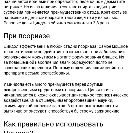
назначается врачами при опрелостях, пеленочном дерматите,
ветрянке. Но из-за наличия в составе спирта в педиатрии
суспензия применяется преимущественно с года. Кратность ее
нанесения в детском возрасте, такая же, что и у взрослых.
Разовые дозы Циндола обычно снижаются в 2-3 раза.
При псориазе
Циндол эффективен на любой стадии псориаза. Самое мощное
терапевтическое воздействие он оказывает при заболевании,
осложненном мокнутием на этапе формирования бляшек. Из-
за повышенной накопления влаги образуются долго не
заживающие опрелости. Поэтому подсушивающие свойства
препарата весьма востребованы.
У Циндола есть много преимуществ перед другими
лекарственными средствами от псориаза. Цинка окись
накапливается в коже, оказывает длительное терапевтическое
воздействие. Она отшелушивает ороговевшие чешуйки,
стимулируя обновление клеток. А остальные компоненты
вытягивают экссудат, способствуя быстрому заживлению.
Как правильно использовать