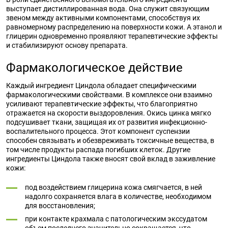
выступает дистиллированная вода. Она служит связующим
звеном между активными компонентами, способствуя их
равномерному распределению на поверхности кожи. А этанол и
глицерин одновременно проявляют терапевтические эффекты
и стабилизируют основу препарата.
Фармакологическое действие
Каждый ингредиент Циндола обладает специфическими
фармакологическими свойствами. В комплексе они взаимно
усиливают терапевтические эффекты, что благоприятно
отражается на скорости выздоровления. Окись цинка мягко
подсушивает ткани, защищая их от развития инфекционно-
воспалительного процесса. Этот компонент суспензии
способен связывать и обезвреживать токсичные вещества, в
том числе продукты распада погибших клеток. Другие
ингредиенты Циндола также вносят свой вклад в заживление
кожи:
под воздействием глицерина кожа смягчается, в ней
надолго сохраняется влага в количестве, необходимом
для восстановления;
при контакте крахмала с патологическим экссудатом