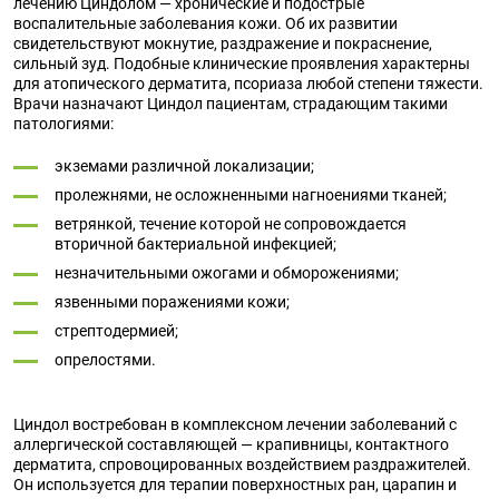
лечению Циндолом — хронические и подострые
воспалительные заболевания кожи. Об их развитии
свидетельствуют мокнутие, раздражение и покраснение,
сильный зуд. Подобные клинические проявления характерны
для атопического дерматита, псориаза любой степени тяжести.
Врачи назначают Циндол пациентам, страдающим такими
патологиями:
экземами различной локализации;
пролежнями, не осложненными нагноениями тканей;
ветрянкой, течение которой не сопровождается
вторичной бактериальной инфекцией;
незначительными ожогами и обморожениями;
язвенными поражениями кожи;
стрептодермией;
опрелостями.
Циндол востребован в комплексном лечении заболеваний с
аллергической составляющей — крапивницы, контактного
дерматита, спровоцированных воздействием раздражителей.
Он используется для терапии поверхностных ран, царапин и