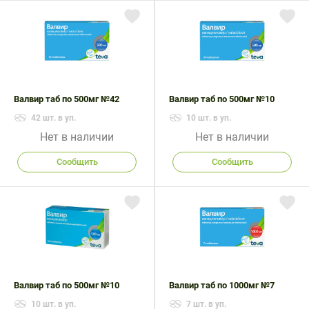
Поливитаминные
При
и гриппе
комплексы
простуде
Противоаллергические
Противовоспалительные
Пробиотики
Сахарный
препараты
препараты
диабет
Противогрибковые
Противоопухолевые
Тонизирующие
Фиточай/
препараты
препараты
чай
Валвир таб по 500мг №42
Валвир таб по 500мг №10
Противопаразитарные
Растительные
42 шт. в уп.
10 шт. в уп.
препараты
препараты
Нет в наличии
Нет в наличии
Сердечно-
Система
сосудистые
обмена
Сообщить
Сообщить
препараты
веществ
Средства
Стоматологические
от
препараты
алкоголизма
и курения
Валвир таб по 500мг №10
Валвир таб по 1000мг №7
10 шт. в уп.
7 шт. в уп.