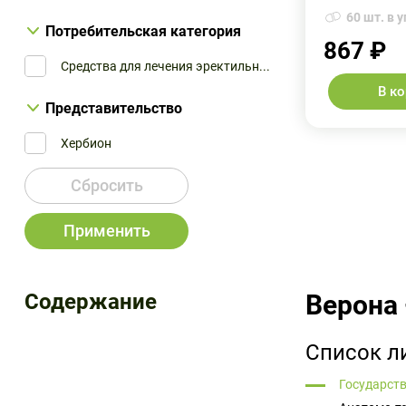
60 шт. в у
Потребительская категория
867 ₽
Средства для лечения эректильн...
В к
Представительство
Хербион
Сбросить
Применить
Содержание
Верона
Список л
Государств