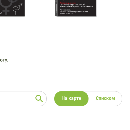
оту.
На карте
Списком