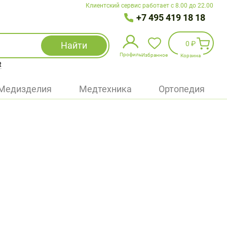
Клиентский сервис работает с 8.00 до 22.00
+7 495 419 18 18
0 ₽
Найти
Профиль
Избранное
Корзина
R
Избранное
(
0
)
Медизделия
Медтехника
Ортопедия
Войти
БАД
Медицинская техника (приборы)
Наборы
Упаковка