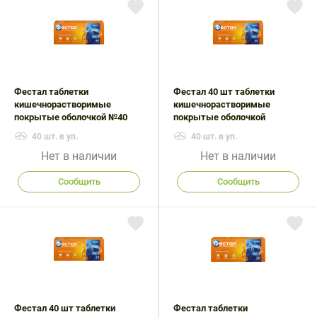
Поливитаминные
При
и гриппе
комплексы
простуде
Противоаллергические
Противовоспалительные
Пробиотики
Сахарный
препараты
препараты
диабет
Противогрибковые
Противоопухолевые
Тонизирующие
Фиточай/
препараты
препараты
Фестал таблетки
Фестал 40 шт таблетки
чай
кишечнорастворимые
кишечнорастворимые
Противопаразитарные
Растительные
покрытые оболочкой №40
покрытые оболочкой
препараты
препараты
40 шт. в уп.
40 шт. в уп.
Сердечно-
Система
Нет в наличии
Нет в наличии
сосудистые
обмена
препараты
веществ
Сообщить
Сообщить
Средства
Стоматологические
от
препараты
алкоголизма
и курения
Фестал 40 шт таблетки
Фестал таблетки