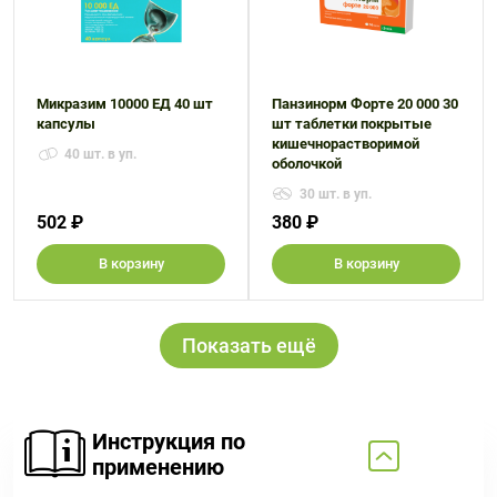
Микразим 10000 ЕД 40 шт
Панзинорм Форте 20 000 30
капсулы
шт таблетки покрытые
кишечнорастворимой
40 шт. в уп.
оболочкой
30 шт. в уп.
502 ₽
380 ₽
В корзину
В корзину
Показать ещё
Инструкция по
применению