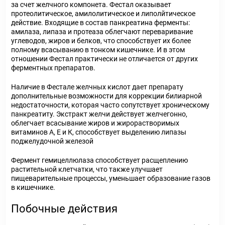
за счет желчного компонета. Фестал оказывает
протеолитическое, амилолитическое и липолйтическое
действие. Входящие в состав панкреатина ферменты:
амилаза, липаза и протеаза облегчают переваривание
углеводов, жиров и белков, что способствует их более
полному всасыванию в тонком кишечнике. И в этом
отношении Фестал практически не отличается от других
ферментных препаратов.
Наличие в Фестале желчных кислот дает препарату
дополнительные возможности для коррекции билиарной
недостаточности, которая часто сопутствует хроническому
панкреатиту. Экстракт желчи действует желчегонно,
облегчает всасывание жиров и жирорастворимых
витаминов А, Е и К, способствует выделению липазы
поджелудочной железой
Фермент гемицеллюлаза способствует расщеплению
растительной клетчатки, что также улучшает
пищеварительные процессы, уменьшает образование газов
в кишечнике.
Побочные действия