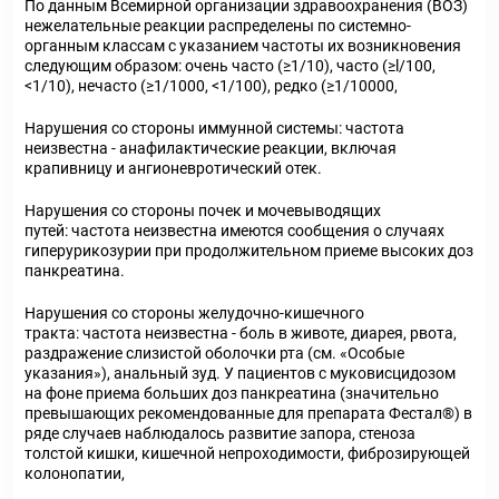
По данным Всемирной организации здравоохранения (ВОЗ)
нежелательные реакции распределены по системно-
органным классам с указанием частоты их возникновения
следующим образом: очень часто (≥1/10), часто (≥l/100,
<1/10), нечасто (≥1/1000, <1/100), редко (≥1/10000,
Нарушения со стороны иммунной системы: частота
неизвестна - анафилактические реакции, включая
крапивницу и ангионевротический отек.
Нарушения со стороны почек и мочевыводящих
путей: частота неизвестна имеются сообщения о случаях
гиперурикозурии при продолжительном приеме высоких доз
панкреатина.
Нарушения со стороны желудочно-кишечного
тракта: частота неизвестна - боль в животе, диарея, рвота,
раздражение слизистой оболочки рта (см. «Особые
указания»), анальный зуд. У пациентов с муковисцидозом
на фоне приема больших доз панкреатина (значительно
превышающих рекомендованные для препарата Фестал®) в
ряде случаев наблюдалось развитие запора, стеноза
толстой кишки, кишечной непроходимости, фиброзирующей
колонопатии,