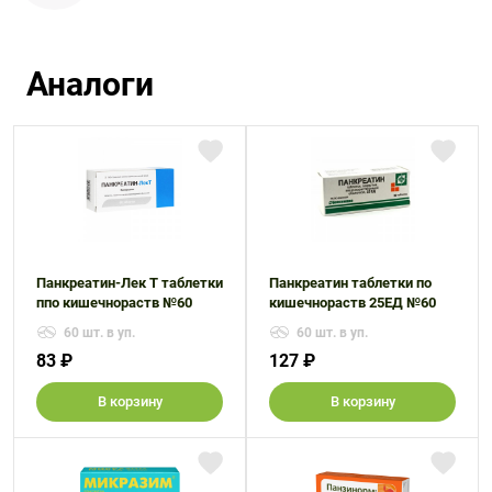
Аналоги
Панкреатин-Лек Т таблетки
Панкреатин таблетки по
ппо кишечнораств №60
кишечнораств 25ЕД №60
60 шт. в уп.
60 шт. в уп.
83 ₽
127 ₽
В корзину
В корзину