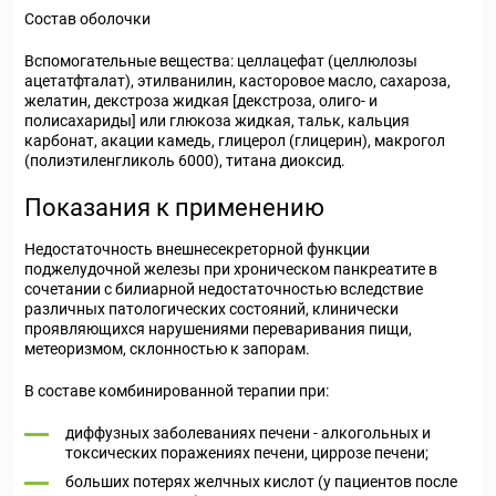
Состав оболочки
Вспомогательные вещества: целлацефат (целлюлозы
ацетатфталат), этилванилин, касторовое масло, сахароза,
желатин, декстроза жидкая [декстроза, олиго- и
полисахариды] или глюкоза жидкая, тальк, кальция
карбонат, акации камедь, глицерол (глицерин), макрогол
(полиэтиленгликоль 6000), титана диоксид.
Показания к применению
Недостаточность внешнесекреторной функции
поджелудочной железы при хроническом панкреатите в
сочетании с билиарной недостаточностью вследствие
различных патологических состояний, клинически
проявляющихся нарушениями переваривания пищи,
метеоризмом, склонностью к запорам.
В составе комбинированной терапии при:
диффузных заболеваниях печени - алкогольных и
токсических поражениях печени, циррозе печени;
больших потерях желчных кислот (у пациентов после