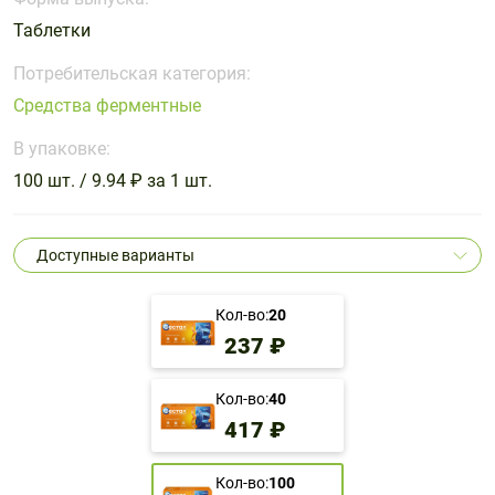
Поливитаминные
При
и гриппе
Таблетки
комплексы
простуде
Противоаллергические
Противовоспалительные
Пробиотики
Сахарный
препараты
препараты
Потребительская категория:
диабет
Средства ферментные
Противогрибковые
Противоопухолевые
Тонизирующие
Фиточай/
препараты
препараты
В упаковке:
чай
Противопаразитарные
Растительные
100 шт. / 9.94 ₽ за 1 шт.
препараты
препараты
Сердечно-
Система
Доступные варианты
сосудистые
обмена
препараты
веществ
Кол-во:
20
Средства
Стоматологические
237 ₽
от
препараты
алкоголизма
и курения
Кол-во:
40
417 ₽
Кол-во:
100