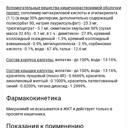
Вспомогательные вещества кишечнорастворимой оболочки
пеллет:
сополимер метакриловой кислоты и этилакрилата
(1:1) (в виде 30% дисперсии, дополнительно содержащей
полисорбат 80, натрия лаурилсульфат) - 25.3 мг,
триэтилцитрат - 5.1 мг, симетикон эмульсия 30% (сухая
масса 32.6%) - 0.1 мг, в т.ч.: диметикон - 27.8%, кремний
коллоидный осажденный - 1.3%, кремний коллоидный
взвешенный - 0.9%, метилцеллюлоза - 2.5%, сорбиновая
кислота - 0.1%, вода - 67.4%, тальк - 12.6 мг.
Состав корпуса капсулы:
желатин - до 100%, вода - 13-16%.
Состав крышки капсулы:
желатин - до 100%, вода - 13-16%,
краситель пунцовый (понсо 4R) - 0.6666%, краситель
хинолиновый желтый - 0.1000%, краситель патентованный
синий - 0.0200%, титана диоксид - 1.2999%.
Фармакокинетика
Микразим® не всасывается в ЖКТ и действует только в
просвете кишечника.
Показания к применению