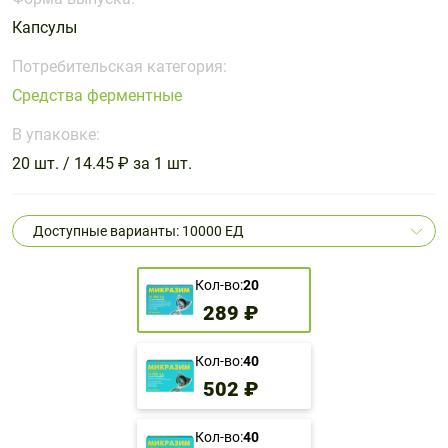
Поливитаминные
При
и гриппе
Капсулы
комплексы
простуде
Противоаллергические
Противовоспалительные
Пробиотики
Сахарный
препараты
препараты
Потребительская категория:
диабет
Средства ферментные
Противогрибковые
Противоопухолевые
Тонизирующие
Фиточай/
препараты
препараты
В упаковке:
чай
Противопаразитарные
Растительные
20 шт. / 14.45 ₽ за 1 шт.
препараты
препараты
Сердечно-
Система
Доступные варианты: 10000 ЕД
сосудистые
обмена
препараты
веществ
Кол-во:
20
Средства
Стоматологические
289 ₽
от
препараты
алкоголизма
и курения
Кол-во:
40
502 ₽
Кол-во:
40