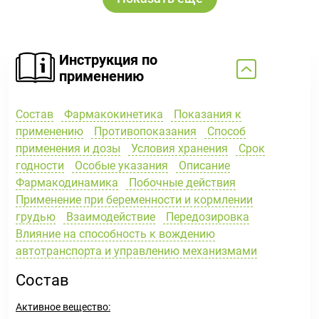
Инструкция по
применению
Состав
Фармакокинетика
Показания к
применению
Противопоказания
Способ
применения и дозы
Условия хранения
Срок
годности
Особые указания
Описание
Фармакодинамика
Побочные действия
Применение при беременности и кормлении
грудью
Взаимодействие
Передозировка
Влияние на способность к вождению
автотранспорта и управлению механизмами
Состав
Активное вещество: