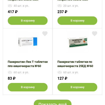
40 шт. в уп.
20 шт. в уп.
417 ₽
237 ₽
В корзину
В корзину
Панкреатин-Лек Т таблетки
Панкреатин таблетки по
ппо кишечнораств №60
кишечнораств 25ЕД №60
60 шт. в уп.
60 шт. в уп.
83 ₽
127 ₽
В корзину
В корзину
Показать ещё