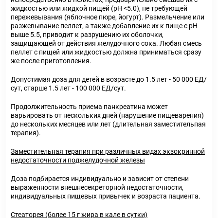
жидкостью или жидкой пищей (рН <5.0), не требующей
пережевывания (яблочное пюре, йогурт). Размельчение или
разжевывание пеллет, а также добавление их к пище с рН
выше 5.5, приводит к разрушению их оболочки,
защищающей от действия желудочного сока. Любая смесь
пеллет с пищей или жидкостью должна приниматься сразу
же после приготовления.
Допустимая доза для детей в возрасте до 1.5 лет - 50 000 ЕД/
сут, старше 1.5 лет - 100 000 ЕД/сут.
Продолжительность приема панкреатина может
варьировать от нескольких дней (нарушение пищеварения)
до нескольких месяцев или лет (длительная заместительпая
терапия).
Заместительная терапия при различных видах экзокринной
недостаточности поджелудочной железы
Доза подбирается индивидуально и зависит от степени
выраженности внешнесекреторной недостаточности,
индивидуальных пищевых привычек и возраста пациента.
Стеаторея (более 15 г жира в кале в сутки)