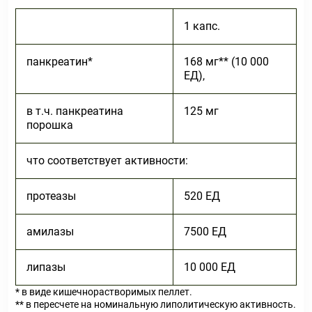
1 капс.
панкреатин*
168 мг** (10 000
ЕД),
в т.ч. панкреатина
125 мг
порошка
что соответствует активности:
протеазы
520 ЕД
амилазы
7500 ЕД
липазы
10 000 ЕД
* в виде кишечнорастворимых пеллет.
** в пересчете на номинальную липолитическую активность.