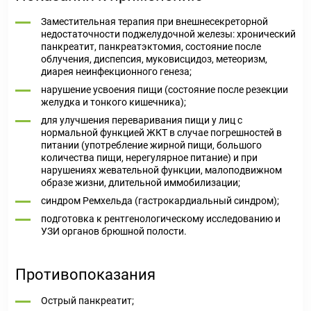
Заместительная терапия при внешнесекреторной
недостаточности поджелудочной железы: хронический
панкреатит, панкреатэктомия, состояние после
облучения, диспепсия, муковисцидоз, метеоризм,
диарея неинфекционного генеза;
нарушение усвоения пищи (состояние после резекции
желудка и тонкого кишечника);
для улучшения переваривания пищи у лиц с
нормальной функцией ЖКТ в случае погрешностей в
питании (употребление жирной пищи, большого
количества пищи, нерегулярное питание) и при
нарушениях жевательной функции, малоподвижном
образе жизни, длительной иммобилизации;
синдром Ремхельда (гастрокардиальный синдром);
подготовка к рентгенологическому исследованию и
УЗИ органов брюшной полости.
Противопоказания
Острый панкреатит;