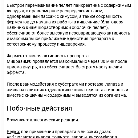
Быстрое перемешивание пеллет панкреатина с содержимым
желудка, их равномерное распределение в нем,
одновременный пассаж с химусом, а также сохранность
ферментов до начала их работы в кишечнике (благодаря
наличию кишечнорастворимой оболочки пеллет),
обеспечивают более высокую переваривающую активность
и максимальное приближение действия препарата к
естественному процессу пищеварения.
Ферментативная активность препарата
Микразим® проявляется максимально через 30 мин после
приема внутрь, что обеспечивает быстроту наступления
эффекта.
После взаимодействия с субстратами протеаза, липаза и
амилаза в нижних отделах кишечника теряют активность и
вместе с кишечным содержимым выводятся из организма.
Побочные действия
Возможно:
аллергические реакции.
Редко:
при применении препарата в высоких дозах
наблюдаются диарея, тошнота, запоры, дискомфорт в