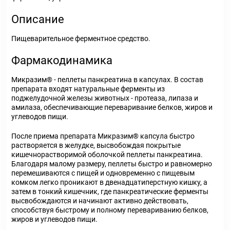
Описание
Пищеварительное ферментное средство.
Фармакодинамика
Микразим® - пеллеты панкреатина в капсулах. В состав
препарата входят натуральные ферменты из
поджелудочной железы животных - протеаза, липаза и
амилаза, обеспечивающие переваривание белков, жиров и
углеводов пищи.
После приема препарата Микразим® капсула быстро
растворяется в желудке, высвобождая покрытые
кишечнорастворимой оболочкой пеллеты панкреатина.
Благодаря малому размеру, пеллеты быстро и равномерно
перемешиваются с пищей и одновременно с пищевым
комком легко проникают в двенадцатиперстную кишку, а
затем в тонкий кишечник, где панкреатические ферменты
высвобождаются и начинают активно действовать,
способствуя быстрому и полному перевариванию белков,
жиров и углеводов пищи.