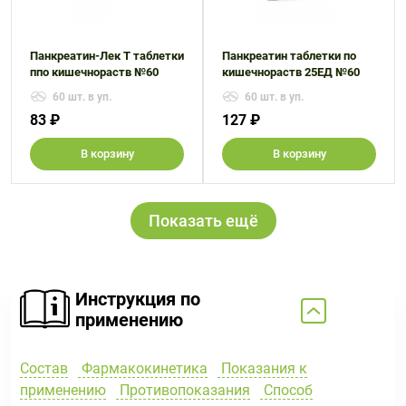
Панкреатин-Лек Т таблетки
Панкреатин таблетки по
ппо кишечнораств №60
кишечнораств 25ЕД №60
60 шт. в уп.
60 шт. в уп.
83 ₽
127 ₽
В корзину
В корзину
Показать ещё
Инструкция по
применению
Состав
Фармакокинетика
Показания к
применению
Противопоказания
Способ