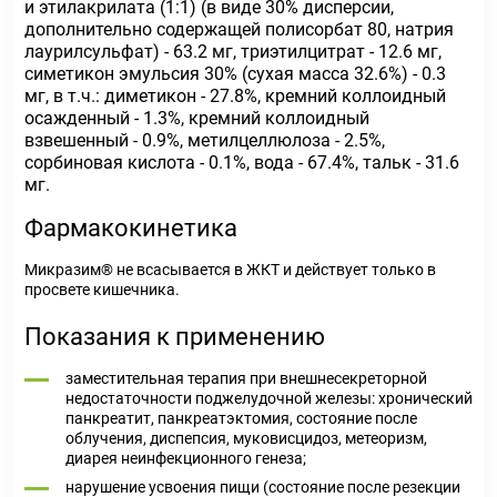
и этилакрилата (1:1) (в виде 30% дисперсии,
дополнительно содержащей полисорбат 80, натрия
лаурилсульфат) - 63.2 мг, триэтилцитрат - 12.6 мг,
симетикон эмульсия 30% (сухая масса 32.6%) - 0.3
мг, в т.ч.: диметикон - 27.8%, кремний коллоидный
осажденный - 1.3%, кремний коллоидный
взвешенный - 0.9%, метилцеллюлоза - 2.5%,
сорбиновая кислота - 0.1%, вода - 67.4%, тальк - 31.6
мг.
Фармакокинетика
Микразим® не всасывается в ЖКТ и действует только в
просвете кишечника.
Показания к применению
заместительная терапия при внешнесекреторной
недостаточности поджелудочной железы: хронический
панкреатит, панкреатэктомия, состояние после
облучения, диспепсия, муковисцидоз, метеоризм,
диарея неинфекционного генеза;
нарушение усвоения пищи (состояние после резекции