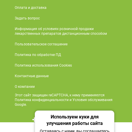
Оплата и доставка
Задать вопрос
Информация об условиях розничной продажи
лекарственных препаратов дистанционным способом
Пользовательское соглашение
Политика по обработке ПД
Политика использования Cookies
Контактные данные
О компании
Этот сайт защищен reCAPTCHA, к нему применяются
Политика конфиденциальности и Условия обслуживания
Google.
Используем куки для
+7 495 419 18 18
улучшения работы сайта
Нет в наличии
Мы в социальных сетях
Оставаясь с нами, вы соглашаетесь