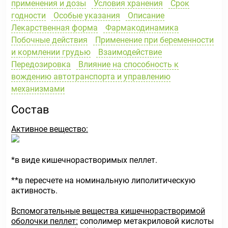
применения и дозы
Условия хранения
Срок
годности
Особые указания
Описание
Лекарственная форма
Фармакодинамика
Побочные действия
Применение при беременности
и кормлении грудью
Взаимодействие
Передозировка
Влияние на способность к
вождению автотранспорта и управлению
механизмами
Состав
Активное вещество:
*в виде кишечнорастворимых пеллет.
**в пересчете на номинальную липолитическую
активность.
Вспомогательные вещества кишечнорастворимой
оболочки пеллет:
сополимер метакриловой кислоты