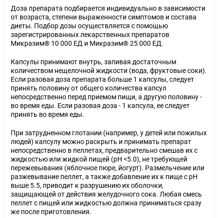
Доза препарата подбирается индивидуально в зависимости
от возраста, степени выраженности симптомов и состава
диеты. Подбор дозы осуществляется с помощью
зарегистрированных лекарственных препаратов
Микразим® 10 000 ЕД и Микразим® 25 000 ЕД.
Капсулы принимают внутрь, запивая достаточным
количеством нещелочной жидкости (вода, фруктовые соки).
Если разовая доза препарата больше 1 капсулы, следует
принять половину от общего количества капсул
непосредственно перед приемом пищи, а другую половину -
во время еды. Если разовая доза - 1 капсула, ее следует
принять во время еды.
При затрудненном глотании (например, у детей или пожилых
людей) капсулу можно раскрыть и принимать препарат
непосредственно в пеллетах, предварительно смешав их с
жидкостью или жидкой пищей (рН <5.0), не требующей
пережевывания (яблочное пюре, йогурт). Размельчение или
разжевывание пеллет, а также добавление их к пище с рН
выше 5.5, приводит к разрушению их оболочки,
защищающей от действия желудочного сока. Любая смесь
пеллет с пищей или жидкостью должна приниматься сразу
же после приготовления.