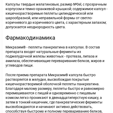
Капсулы твердые желатиновые, размер №0el, с прозрачным
корпусом и темно-оранжевой крышкой; содержимое капсул -
кишечнорастворимые пеллеты цилиндрической или
шарообразной, или неправильной формы от светло-
коричневого до коричневого цвета, с характерным запахом;
допускается неоднородность цвета.
Фармакодинамика
Микразим® - пеллеты панкреатина в капсулах. В состав
препарата входят натуральные ферменты из
поджелудочной железы животных - протеаза, липаза и
амилаза, обеспечивающие переваривание белков, жиров и
углеводов пищи.
После приема препарата Микразим® капсула быстро
растворяется в желудке, высвобождая покрытые
кишечнорастворимой оболочкой пеллеты панкреатина.
Благодаря малому размеру, пеллеты быстро и равномерно
перемешиваются с пищей и одновременно с пищевым
комком легко проникают в двенадцатиперстную кишку, а
затем в тонкий кишечник, где панкреатические ферменты
высвобождаются и начинают активно действовать,
способствуя быстрому и полному перевариванию белков,