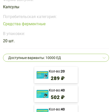
Поливитаминные
При
и гриппе
Капсулы
комплексы
простуде
Противоаллергические
Противовоспалительные
Пробиотики
Сахарный
препараты
препараты
Потребительская категория:
диабет
Средства ферментные
Противогрибковые
Противоопухолевые
Тонизирующие
Фиточай/
препараты
препараты
В упаковке:
чай
Противопаразитарные
Растительные
20 шт.
препараты
препараты
Сердечно-
Система
Доступные варианты: 10000 ЕД
сосудистые
обмена
препараты
веществ
Кол-во:
20
Средства
Стоматологические
289 ₽
от
препараты
алкоголизма
и курения
Кол-во:
40
502 ₽
Кол-во:
40