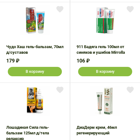
Чудо Хаш гель-бальзам, 70мл
911 Бадяга гель 100мл от
д/суставов
синяков и ушибов Mirrolla
179 ₽
106 ₽
В корзину
В корзину
Лошадиная Сила гель-
ДиаДерм крем, 46мл
бальзам 125мл д/тела
регенерирующий
релаксир