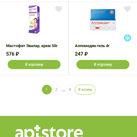
Мастофит Эвалар, крем 50г
Алломедин гель 4г
576 ₽
247 ₽
В корзину
В корзину
...
1
2
4
В конец