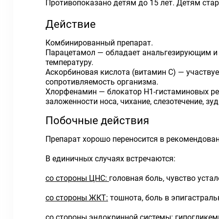
Противопоказано детям до 15 лет. Детям старше
Действие
Комбинированный препарат.
Парацетамол — обладает анальгезирующим и 
температуру.
Аскорбиновая кислота (витамин С) — участвуе
сопротивляемость организма.
Хлорфенамин — блокатор Н1-гистаминовых рец
заложенности носа, чихание, слезотечение, зуд
Побочные действия
Препарат хорошо переносится в рекомендован
В единичных случаях встречаются:
со стороны ЦНС:
головная боль, чувство устал
со стороны ЖКТ:
тошнота, боль в эпигастраль
со стороны эндокринной системы:
гипогликеми