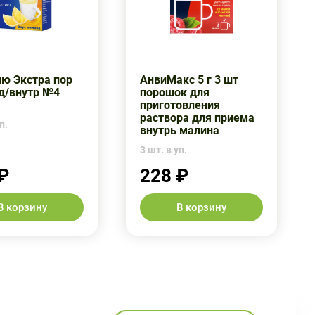
ю Экстра пор
АнвиМакс 5 г 3 шт
 д/внутр №4
порошок для
приготовления
раствора для приема
п.
внутрь малина
3 шт. в уп.
₽
228 ₽
В корзину
В корзину