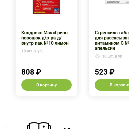
Колдрекс МаксГрипп
Стрепсилс таб
порошок д/р-ра д/
для рассасыва
внутр пак №10 лимон
витамином С 
апельсин
10 шт. в уп.
36 шт. в уп.
808 ₽
523 ₽
В корзину
В корзин