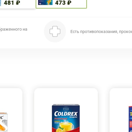
481 ₽
473 ₽
браженного на
Есть противопоказания, проко