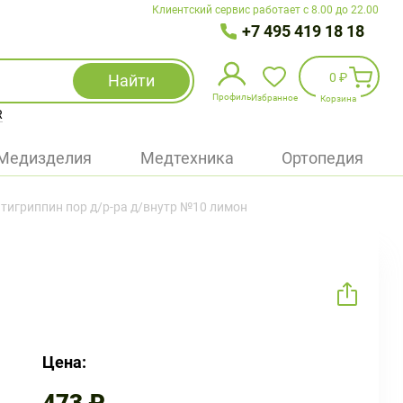
Клиентский сервис работает с 8.00 до 22.00
+7 495 419 18 18
0 ₽
Найти
Профиль
Избранное
Корзина
R
Избранное
(
0
)
Медизделия
Медтехника
Ортопедия
Войти
тигриппин пор д/р-ра д/внутр №10 лимон
БАД
Медицинская техника (приборы)
Наборы
Упаковка
Цена: