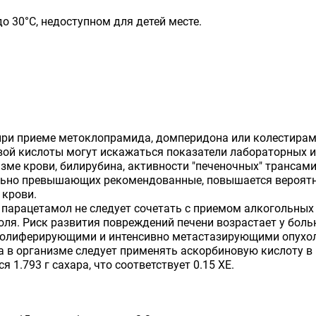
до 30°С, недоступном для детей месте.
при приеме метоклопрамида, домперидона или колестирам
ой кислоты могут искажаться показатели лабораторных и
ме крови, билирубина, активности "печеночных" трансами
ельно превышающих рекомендованные, повышается вероятн
 крови.
 парацетамол не следует сочетать с приемом алкогольных 
ля. Риск развития повреждений печени возрастает у боль
ролиферирующими и интенсивно метастазирующими опухоля
 в организме следует применять аскорбиновую кислоту в
1.793 г сахара, что соответствует 0.15 ХЕ.