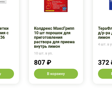
летки
Колдрекс МаксГрипп
ТераФл
ния с
10 шт порошок для
д/р-ра
№36
приготовления
лимон
раствора для приема
4 шт. в у
внутрь лимон
10 шт. в уп.
807 ₽
372 
у
В корзину