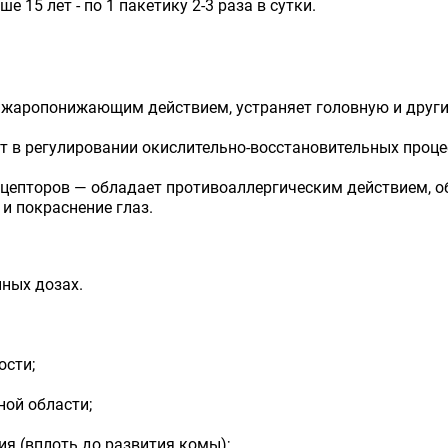
 15 лет - по 1 пакетику 2-3 раза в сутки.
жаропонижающим действием, устраняет головную и други
т в регулировании окислительно-восстановительных проце
епторов — обладает противоаллергическим действием, обл
 и покраснение глаз.
ных дозах.
ости;
ной области;
я (вплоть до развития комы);