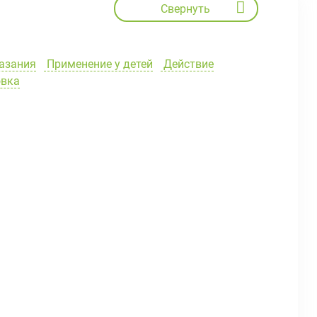
Свернуть
азания
Применение у детей
Действие
вка