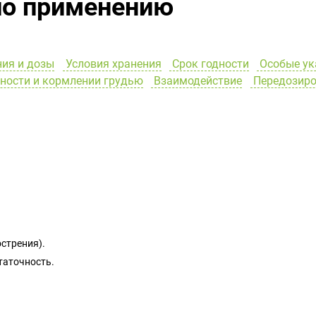
по применению
ия и дозы
Условия хранения
Срок годности
Особые ук
ности и кормлении грудью
Взаимодействие
Передозиро
стрения).
таточность.