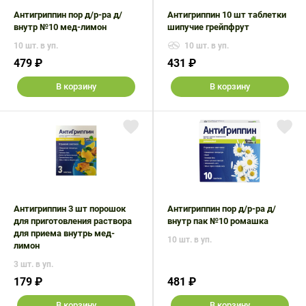
Антигриппин пор д/р-ра д/
Антигриппин 10 шт таблетки
внутр №10 мед-лимон
шипучие грейпфрут
10 шт. в уп.
10 шт. в уп.
479 ₽
431 ₽
В корзину
В корзину
Антигриппин 3 шт порошок
Антигриппин пор д/р-ра д/
для приготовления раствора
внутр пак №10 ромашка
для приема внутрь мед-
10 шт. в уп.
лимон
3 шт. в уп.
179 ₽
481 ₽
В корзину
В корзину