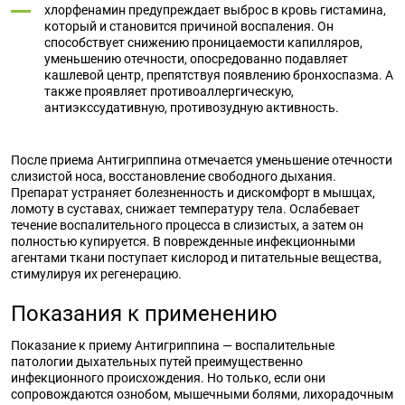
хлорфенамин предупреждает выброс в кровь гистамина,
который и становится причиной воспаления. Он
способствует снижению проницаемости капилляров,
уменьшению отечности, опосредованно подавляет
кашлевой центр, препятствуя появлению бронхоспазма. А
также проявляет противоаллергическую,
антиэкссудативную, противозудную активность.
После приема Антигриппина отмечается уменьшение отечности
слизистой носа, восстановление свободного дыхания.
Препарат устраняет болезненность и дискомфорт в мышцах,
ломоту в суставах, снижает температуру тела. Ослабевает
течение воспалительного процесса в слизистых, а затем он
полностью купируется. В поврежденные инфекционными
агентами ткани поступает кислород и питательные вещества,
стимулируя их регенерацию.
Показания к применению
Показание к приему Антигриппина — воспалительные
патологии дыхательных путей преимущественно
инфекционного происхождения. Но только, если они
сопровождаются ознобом, мышечными болями, лихорадочным