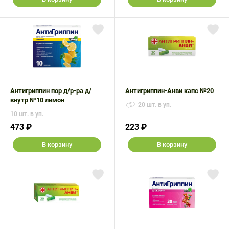
Антигриппин пор д/р-ра д/
Антигриппин-Анви капс №20
внутр №10 лимон
20 шт. в уп.
10 шт. в уп.
473 ₽
223 ₽
В корзину
В корзину