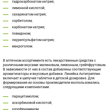
гидрокарбонатом натрия;
лимонной кислотой;
сахаринатом натрия;
сорбитолом;
карбонатом натрия;
повидоном;
лаурилсульфатом натрия;
макроголом.
В аптечном ассортименте есть лекарственные средства с
различными вкусами: малиновым, лимонным, грейпфрутовым.
В зависимости от них в состав добавлены соответствующие
ароматизаторы и вкусовые добавки. Линейка Антигриппин
включает и шипучие таблетки в детской дозировке. Для
формирования их основы производители воспользовались
следующими компонентами:
парацетамолом;
аскорбиновой кислотой;
хлорфенамином;