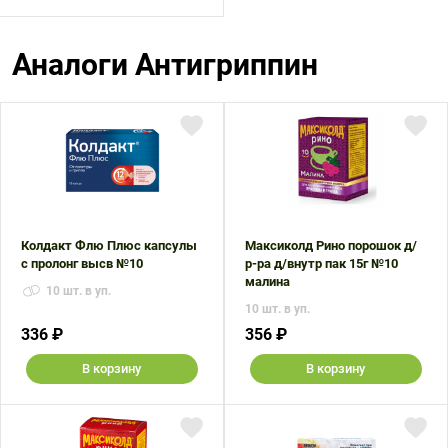
Аналоги Антигриппин
Колдакт Флю Плюс капсулы
Максиколд Рино порошок д/
с пролонг высв №10
р-ра д/внутр пак 15г №10
малина
10 шт. в уп.
10 шт. в уп.
336 ₽
356 ₽
В корзину
В корзину