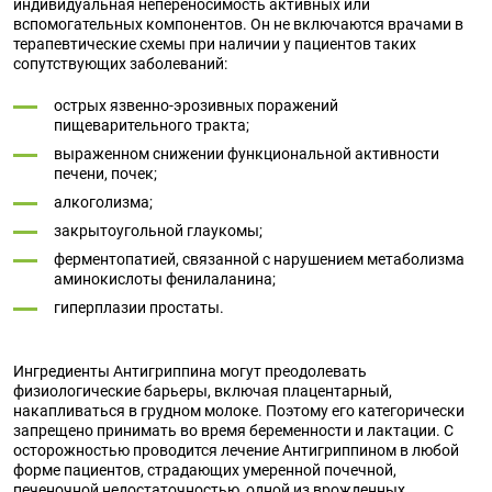
индивидуальная непереносимость активных или
вспомогательных компонентов. Он не включаются врачами в
терапевтические схемы при наличии у пациентов таких
сопутствующих заболеваний:
острых язвенно-эрозивных поражений
пищеварительного тракта;
выраженном снижении функциональной активности
печени, почек;
алкоголизма;
закрытоугольной глаукомы;
ферментопатией, связанной с нарушением метаболизма
аминокислоты фенилаланина;
гиперплазии простаты.
Ингредиенты Антигриппина могут преодолевать
физиологические барьеры, включая плацентарный,
накапливаться в грудном молоке. Поэтому его категорически
запрещено принимать во время беременности и лактации. С
осторожностью проводится лечение Антигриппином в любой
форме пациентов, страдающих умеренной почечной,
печеночной недостаточностью, одной из врожденных