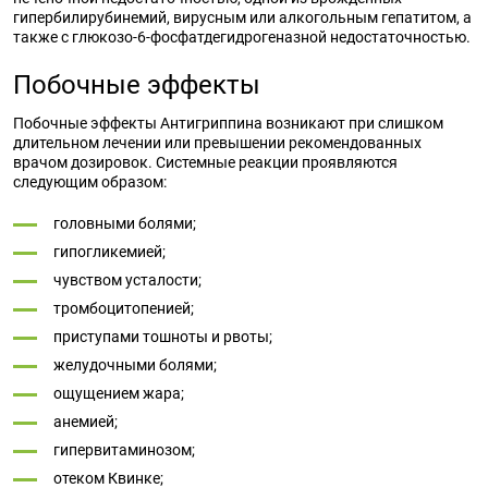
гипербилирубинемий, вирусным или алкогольным гепатитом, а
также с глюкозо-6-фосфатдегидрогеназной недостаточностью.
Побочные эффекты
Побочные эффекты Антигриппина возникают при слишком
длительном лечении или превышении рекомендованных
врачом дозировок. Системные реакции проявляются
следующим образом:
головными болями;
гипогликемией;
чувством усталости;
тромбоцитопенией;
приступами тошноты и рвоты;
желудочными болями;
ощущением жара;
анемией;
гипервитаминозом;
отеком Квинке;