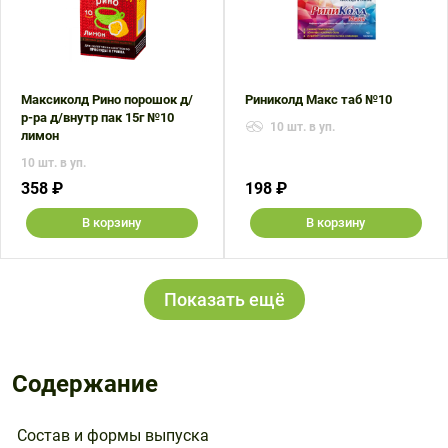
Максиколд Рино порошок д/
Риниколд Макс таб №10
р-ра д/внутр пак 15г №10
10 шт. в уп.
лимон
10 шт. в уп.
358 ₽
198 ₽
В корзину
В корзину
Показать ещё
Содержание
Состав и формы выпуска