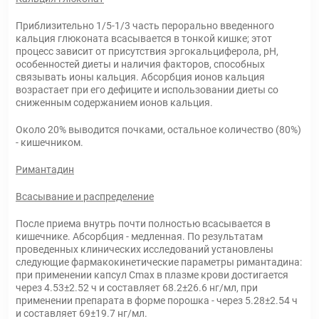
Приблизительно 1/5-1/3 часть перорально введенного
кальция глюконата всасывается в тонкой кишке; этот
процесс зависит от присутствия эргокальциферола, pH,
особенностей диеты и наличия факторов, способных
связывать ионы кальция. Абсорбция ионов кальция
возрастает при его дефиците и использовании диеты со
сниженным содержанием ионов кальция.
Около 20% выводится почками, остальное количество (80%)
- кишечником.
Римантадин
Всасывание и распределение
После приема внутрь почти полностью всасывается в
кишечнике. Абсорбция - медленная. По результатам
проведенных клинических исследований установлены
следующие фармакокинетические параметры римантадина:
при применении капсул Cmax в плазме крови достигается
через 4.53±2.52 ч и составляет 68.2±26.6 нг/мл, при
применении препарата в форме порошка - через 5.28±2.54 ч
и составляет 69±19.7 нг/мл.