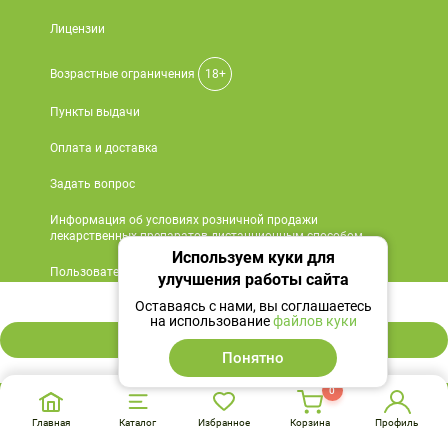
Лицензии
Возрастные ограничения
18+
Пункты выдачи
Оплата и доставка
Задать вопрос
Информация об условиях розничной продажи
лекарственных препаратов дистанционным способом
Используем куки для
Пользовательское соглашение
улучшения работы сайта
912 ₽
Оставаясь с нами, вы соглашаетесь
Политика по обработке ПД
на использование
файлов куки
В корзину
Политика использования Cookies
Понятно
Контактные данные
0
О компании
Главная
Каталог
Избранное
Корзина
Профиль
Этот сайт защищен reCAPTCHA, к нему применяются