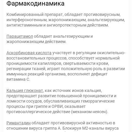
Фармакодинамика
Комбинированный препарат, обладает противовирусным,
интерфероногенным, жаропонижающим, анальгезирующим,
антигистаминным и ангиопротекторным действием.
Парацетамол
обладает анальгезирующим и
жаропонижающим действием.
Аскорбиновая кислота
участвует в регуляции окислительно-
восстановительных процессов, способствует нормальной
проницаемости капилляров, свертываемости крови,
регенерации тканей, играет положительную роль в развитии
иммунных реакций организма, восполняет дефицит
витамина С.
Кальция глюконат
, как источник ионов кальция,
предотвращает развитие повышенной проницаемости и
ломкости сосудов, обуславливающих геморрагические
процессы при гриппе и ОРВИ, оказывает
противоаллергическое действие (механизм неясен).
Римантадин
обладает противовирусной активностью в
отношении вируса гриппа А. Блокируя М2-каналы вируса