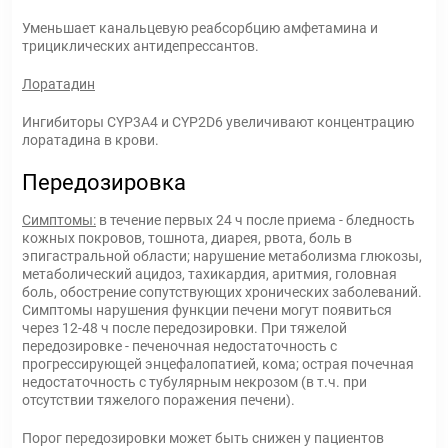
Уменьшает канальцевую реабсорбцию амфетамина и
трициклических антидепрессантов.
Лоратадин
Ингибиторы CYP3A4 и CYP2D6 увеличивают концентрацию
лоратадина в крови.
Передозировка
Симптомы:
в течение первых 24 ч после приема - бледность
кожных покровов, тошнота, диарея, рвота, боль в
эпигастральной области; нарушение метаболизма глюкозы,
метаболический ацидоз, тахикардия, аритмия, головная
боль, обострение сопутствующих хронических заболеваний.
Симптомы нарушения функции печени могут появиться
через 12-48 ч после передозировки. При тяжелой
передозировке - печеночная недостаточность с
прогрессирующей энцефалопатией, кома; острая почечная
недостаточность с тубулярным некрозом (в т.ч. при
отсутствии тяжелого поражения печени).
Порог передозировки может быть снижен у пациентов