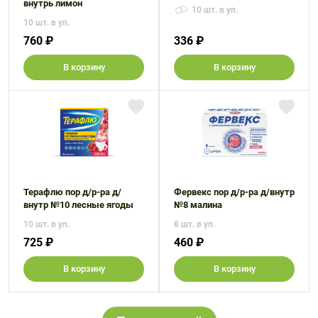
внутрь лимон
10 шт. в уп.
10 шт. в уп.
760 ₽
336 ₽
В корзину
В корзину
Терафлю пор д/р-ра д/
Фервекс пор д/р-ра д/внутр
внутр №10 лесные ягоды
№8 малина
10 шт. в уп.
8 шт. в уп.
725 ₽
460 ₽
В корзину
В корзину