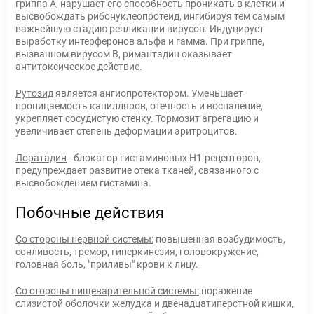
гриппа А, нарушает его способность проникать в клетки и
высвобождать рибонуклеопротеид, ингибируя тем самым
важнейшую стадию репликации вирусов. Индуцирует
выработку интерферонов альфа и гамма. При гриппе,
вызванном вирусом В, римантадин оказывает
антитоксическое действие.
Рутозид
является ангиопротектором. Уменьшает
проницаемость капилляров, отечность и воспаление,
укрепляет сосудистую стенку. Тормозит агрегацию и
увеличивает степень деформации эритроцитов.
Лоратадин
- блокатор гистаминовых Н1-рецепторов,
предупреждает развитие отека тканей, связанного с
высвобождением гистамина.
Побочные действия
Со стороны нервной системы:
повышенная возбудимость,
сонливость, тремор, гиперкинезия, головокружение,
головная боль, "приливы" крови к лицу.
Со стороны пищеварительной системы:
поражение
слизистой оболочки желудка и двенадцатиперстной кишки,