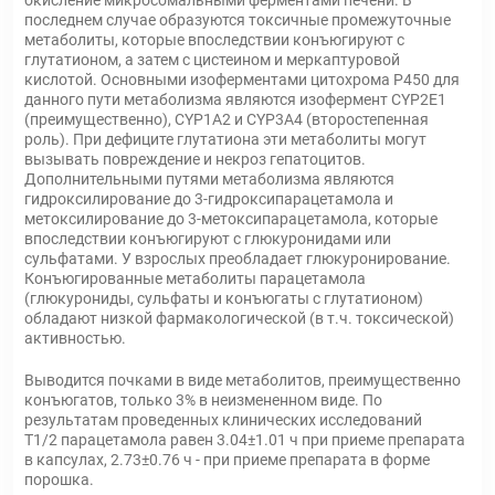
окисление микросомальными ферментами печени. В
последнем случае образуются токсичные промежуточные
метаболиты, которые впоследствии конъюгируют с
глутатионом, а затем с цистеином и меркаптуровой
кислотой. Основными изоферментами цитохрома Р450 для
данного пути метаболизма являются изофермент CYP2E1
(преимущественно), CYP1A2 и CYP3A4 (второстепенная
роль). При дефиците глутатиона эти метаболиты могут
вызывать повреждение и некроз гепатоцитов.
Дополнительными путями метаболизма являются
гидроксилирование до 3-гидроксипарацетамола и
метоксилирование до 3-метоксипарацетамола, которые
впоследствии конъюгируют с глюкуронидами или
сульфатами. У взрослых преобладает глюкуронирование.
Конъюгированные метаболиты парацетамола
(глюкурониды, сульфаты и конъюгаты с глутатионом)
обладают низкой фармакологической (в т.ч. токсической)
активностью.
Выводится почками в виде метаболитов, преимущественно
конъюгатов, только 3% в неизмененном виде. По
результатам проведенных клинических исследований
T1/2 парацетамола равен 3.04±1.01 ч при приеме препарата
в капсулах, 2.73±0.76 ч - при приеме препарата в форме
порошка.