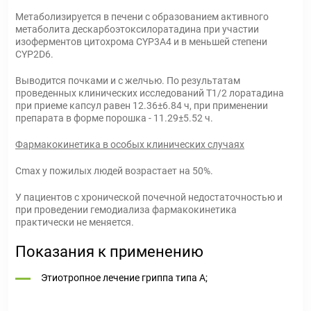
Метаболизируется в печени с образованием активного
метаболита дескарбоэтоксилоратадина при участии
изоферментов цитохрома CYP3A4 и в меньшей степени
CYP2D6.
Выводится почками и с желчью. По результатам
проведенных клинических исследований T1/2 лоратадина
при приеме капсул равен 12.36±6.84 ч, при применении
препарата в форме порошка - 11.29±5.52 ч.
Фармакокинетика в особых клинических случаях
Cmax у пожилых людей возрастает на 50%.
У пациентов с хронической почечной недостаточностью и
при проведении гемодиализа фармакокинетика
практически не меняется.
Показания к применению
Этиотропное лечение гриппа типа А;