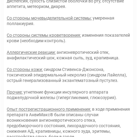
диспепсия, сухость слизистой оболочки во рту, отсутствие
аппетита, метеоризм, диарея.
Со стороны мочевыделительной системы:
умеренная
поллакиурия.
Со стороны системы кроветворения:
изменения показателей
крови (необходим контроль).
Аллергические реакции:
ангионевротический отек,
анафилактический шок, кожная сыпь, зуд, крапивница.
Со стороны кожи:
синдром Стивенса-Джонсона,
токсический эпидермальный некролиз (синдром Лайелла),
острый генерализованный экзантематозный пустулез.
Прочие:
угнетение функции инсулярного аппарата
поджелудочной железы (гипергликемия, глюкозурия).
Опыт пострегистрационного применения:
в ходе применения
препарата АнвиМакс® были описаны случаи
возникновения ангионевротического отека,
предобморочного состояния, лихорадочного состояния,
снижения АД, крапивницы, кожного зуда, эритемы,
расстройства слуха, боли в горле.