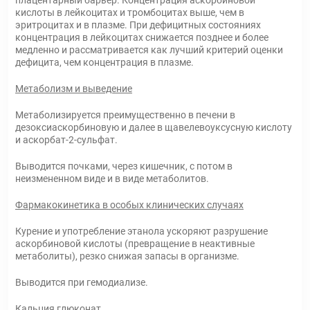
плацентарный барьер. Концентрация аскорбиновой
кислоты в лейкоцитах и тромбоцитах выше, чем в
эритроцитах и в плазме. При дефицитных состояниях
концентрация в лейкоцитах снижается позднее и более
медленно и рассматривается как лучший критерий оценки
дефицита, чем концентрация в плазме.
Метаболизм и выведение
Метаболизируется преимущественно в печени в
дезоксиаскорбиновую и далее в щавелевоуксусную кислоту
и аскорбат-2-сульфат.
Выводится почками, через кишечник, с потом в
неизмененном виде и в виде метаболитов.
Фармакокинетика в особых клинических случаях
Курение и употребление этанола ускоряют разрушение
аскорбиновой кислоты (превращение в неактивные
метаболиты), резко снижая запасы в организме.
Выводится при гемодиализе.
Кальция глюконат