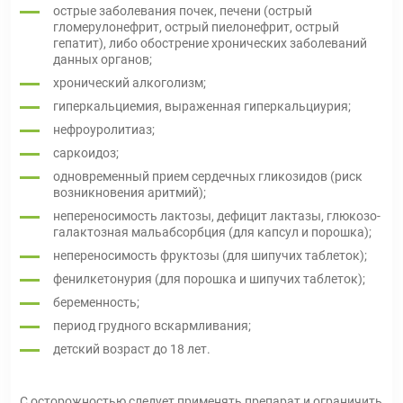
острые заболевания почек, печени (острый
гломерулонефрит, острый пиелонефрит, острый
гепатит), либо обострение хронических заболеваний
данных органов;
хронический алкоголизм;
гиперкальциемия, выраженная гиперкальциурия;
нефроуролитиаз;
саркоидоз;
одновременный прием сердечных гликозидов (риск
возникновения аритмий);
непереносимость лактозы, дефицит лактазы, глюкозо-
галактозная мальабсорбция (для капсул и порошка);
непереносимость фруктозы (для шипучих таблеток);
фенилкетонурия (для порошка и шипучих таблеток);
беременность;
период грудного вскармливания;
детский возраст до 18 лет.
С осторожностью
следует применять препарат и ограничить