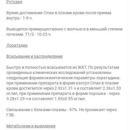
Рутозид
Время достижения Cmax в плазме крови после приема
внутрь - 1-9 ч.
Выводится преимущественно с желчью и в меньшей степени
почками. T1/2 - 10-25 ч.
Лоратадин
Всасывание и распределение
Быстро и полностью всасывается из ЖКТ. По результатам
проведенных клинических исследований установлены
следующие фармакокинетические параметры лоратадина:
при применении препарата в форме капсул Cmax в плазме
крови достигается через 2.92±1.31 ч и составляет 2.36±1.53
нг/мл, при применении препарата в форме порошка - через
3.28±1.25 ч и составляет 1.85±0.95 нг/мл.
Связывание с белками плазмы - 97%. Не проникает через
ГЭБ.
Метаболизм и выведение