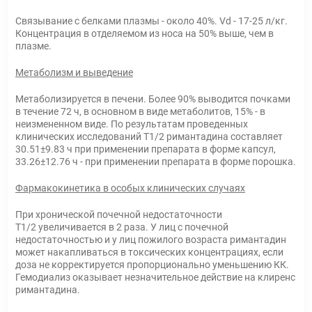
Связывание с белками плазмы - около 40%. Vd - 17-25 л/кг.
Концентрация в отделяемом из носа на 50% выше, чем в
плазме.
Метаболизм и выведение
Метаболизируется в печени. Более 90% выводится почками
в течение 72 ч, в основном в виде метаболитов, 15% - в
неизмененном виде. По результатам проведенных
клинических исследований T1/2 римантадина составляет
30.51±9.83 ч при применении препарата в форме капсул,
33.26±12.76 ч - при применении препарата в форме порошка.
Фармакокинетика в особых клинических случаях
При хронической почечной недостаточности
T1/2 увеличивается в 2 раза. У лиц с почечной
недостаточностью и у лиц пожилого возраста римантадин
может накапливаться в токсических концентрациях, если
доза не корректируется пропорционально уменьшению КК.
Гемодиализ оказывает незначительное действие на клиренс
римантадина.