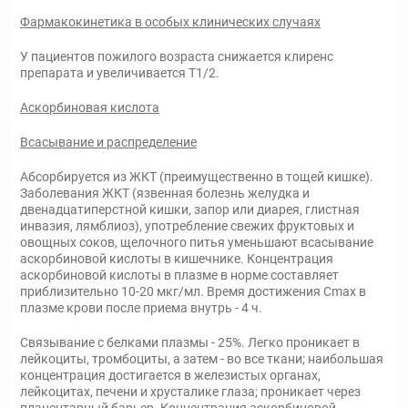
Фармакокинетика в особых клинических случаях
У пациентов пожилого возраста снижается клиренс
препарата и увеличивается T1/2.
Аскорбиновая кислота
Всасывание и распределение
Абсорбируется из ЖКТ (преимущественно в тощей кишке).
Заболевания ЖКТ (язвенная болезнь желудка и
двенадцатиперстной кишки, запор или диарея, глистная
инвазия, лямблиоз), употребление свежих фруктовых и
овощных соков, щелочного питья уменьшают всасывание
аскорбиновой кислоты в кишечнике. Концентрация
аскорбиновой кислоты в плазме в норме составляет
приблизительно 10-20 мкг/мл. Время достижения Cmax в
плазме крови после приема внутрь - 4 ч.
Связывание с белками плазмы - 25%. Легко проникает в
лейкоциты, тромбоциты, а затем - во все ткани; наибольшая
концентрация достигается в железистых органах,
лейкоцитах, печени и хрусталике глаза; проникает через