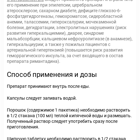
его применение при эпилепсии, церебральном
атеросклерозе, сахарном диабете, дефиците глюкозо-6-
фосфатдегидрогеназы, гемохроматозе, сидеробластной
анемии, талассемии, гипероксалурии, мочекаменной
болезни, дегидратации, электролитных нарушениях (риск
развития гиперкальциемии), диарее, синдроме
мальабсорбции, кальциевом нефроуролитиазе (в анамнезе),
гиперкальциурии; а также у пожилых пациентов с
артериальной гипертензией (повышается риск развития
геморрагического инсульта, за счет входящего в состав
препарата римантадина).
Способ применения и дозы
Препарат принимают внутрь после еды.
Капсулы следует запивать водой.
Порошок (содержимое 1 пакетика) необходимо растворить
в 1/2 стакана (100 мл) теплой кипяченой воды и размешать.
Полученный раствор следует употребить сразу после
приготовления.
Шипучую таблетку необходимо растворить в 1/2 стакана