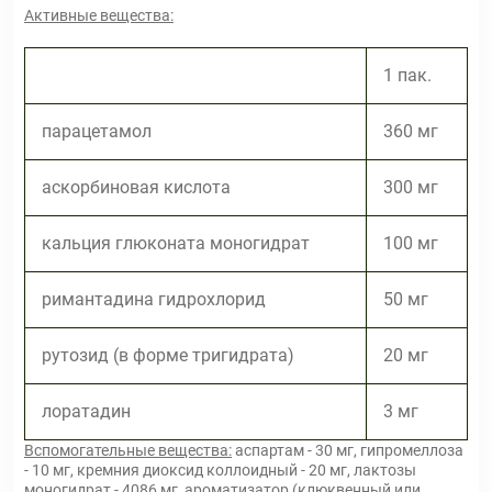
Активные вещества:
1 пак.
парацетамол
360 мг
аскорбиновая кислота
300 мг
кальция глюконата моногидрат
100 мг
римантадина гидрохлорид
50 мг
рутозид (в форме тригидрата)
20 мг
лоратадин
3 мг
Вспомогательные вещества:
аспартам - 30 мг, гипромеллоза
- 10 мг, кремния диоксид коллоидный - 20 мг, лактозы
моногидрат - 4086 мг, ароматизатор (клюквенный или