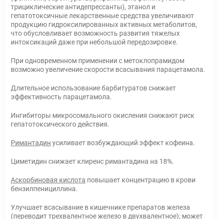
трициклические антидепрессанты), этанол и
гепатотоксичные лекарственные средства увеличивают
продукцию гидроксилированных активных метаболитов,
что обусловливает возможность развития тяжелых
интоксикаций даже при небольшой передозировке.
При одновременном применении с метоклопрамидом
возможно увеличение скорости всасывания парацетамола.
Длительное использование барбитуратов снижает
эффективность парацетамола.
Ингибиторы микросомального окисления снижают риск
гепатотоксического действия.
Римантадин
усиливает возбуждающий эффект кофеина.
Циметидин снижает клиренс римантадина на 18%.
Аскорбиновая кислота
повышает концентрацию в крови
бензилпенициллина.
Улучшает всасывание в кишечнике препаратов железа
(переводит трехвалентное железо в двухвалентное); может