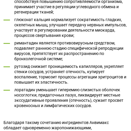
способствуя повышению сопротивляемости организма,
принимает участие в регуляции углеводного обмена и
регенерации тканей;
глюконат кальция нормализует сократимость гладких,
скелетных мышц, улучшает передачу нервных импульсов,
участвует в регулировании деятельности миокарда,
процессов свертывания крови;
римантадин является противовирусным средством,
подавляет раннюю стадию специфической репродукции
вирусов, препятствует их распространению по
бронхолегочной системе;
рутозид снижает проницаемость капилляров, укрепляет
стенки сосудов, устраняет отечность, купирует
воспаление, тормозит процессы агрегации эритроцитов и
повышает их эластичность.
лоратадин уменьшает гиперемию слизистых оболочек
носоглотки, придаточных пазух, ликвидирует местные
экссудативные проявления (отечность), сужает просвет
кровеносных и лимфатических сосудов.
Благодаря такому сочетанию ингредиентов Анвимакс
обладает одновременно жаропонижающими,