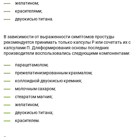
желатином;
красителями;
двуокисью титана.
В зависимости от выраженности симптомов простуды
рекомендуется принимать только капсулы Р или сочетать их с
капсулами П. Дляформирования основы последних
производители воспользовались следующими компонентами:
парацетамолом;
прежелатинизированным крахмалом;
коллоидной двуокисью кремния;
молочным сахаром;
стеаратом магния;
желатином;
двуокисью титана;
красителем.