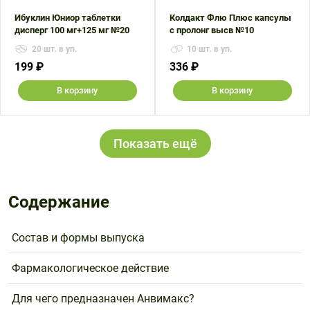
Ибуклин Юниор таблетки
Колдакт Флю Плюс капсулы
дисперг 100 мг+125 мг №20
с пролонг высв №10
20 шт. в уп.
10 шт. в уп.
199 ₽
336 ₽
В корзину
В корзину
Показать ещё
Содержание
Состав и формы выпуска
Фармакологическое действие
Для чего предназначен Анвимакс?