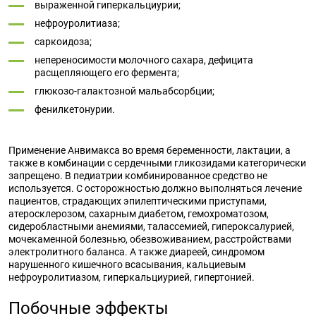
выраженной гиперкальциурии;
нефроуролитиаза;
саркоидоза;
непереносимости молочного сахара, дефицита
расщепляющего его фермента;
глюкозо-галактозной мальабсорбции;
фенилкетонурии.
Применение Анвимакса во время беременности, лактации, а
также в комбинации с сердечными гликозидами категорически
запрещено. В педиатрии комбинированное средство не
используется. С осторожностью должно выполняться лечение
пациентов, страдающих эпилептическими приступами,
атеросклерозом, сахарным диабетом, гемохроматозом,
сидеробластными анемиями, талассемией, гипероксалурией,
мочекаменной болезнью, обезвоживанием, расстройствами
электролитного баланса. А также диареей, синдромом
нарушенного кишечного всасывания, кальциевым
нефроуролитиазом, гиперкальциурией, гипертонией.
Побочные эффекты