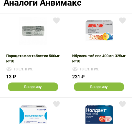
Аналоги Анвимакс
Парацетамол таблетки 500мг
Ибуклин таб ппо 400мг+325мг
№10
№10
10 шт. в уп.
10 шт. в уп.
13 ₽
231 ₽
В корзину
В корзину