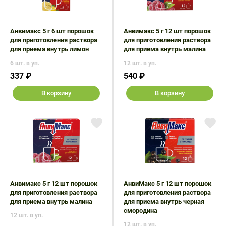
Поливитаминные
При
и гриппе
комплексы
простуде
Противоаллергические
Противовоспалительные
Пробиотики
Сахарный
Анвимакс 5 г 6 шт порошок
Анвимакс 5 г 12 шт порошок
препараты
препараты
для приготовления раствора
для приготовления раствора
диабет
Противогрибковые
Противоопухолевые
для приема внутрь лимон
для приема внутрь малина
Тонизирующие
Фиточай/
препараты
препараты
6 шт. в уп.
12 шт. в уп.
чай
337 ₽
540 ₽
Противопаразитарные
Растительные
препараты
препараты
В корзину
В корзину
Сердечно-
Система
сосудистые
обмена
препараты
веществ
Средства
Стоматологические
от
препараты
алкоголизма
и курения
Анвимакс 5 г 12 шт порошок
АнвиМакс 5 г 12 шт порошок
для приготовления раствора
для приготовления раствора
для приема внутрь малина
для приема внутрь черная
смородина
12 шт. в уп.
12 шт. в уп.