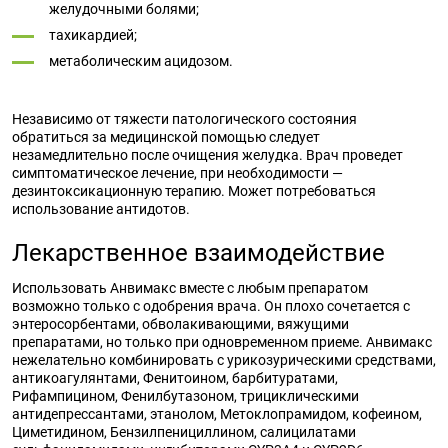
желудочными болями;
тахикардией;
метаболическим ацидозом.
Независимо от тяжести патологического состояния
обратиться за медицинской помощью следует
незамедлительно после очищения желудка. Врач проведет
симптоматическое лечение, при необходимости —
дезинтоксикационную терапию. Может потребоваться
использование антидотов.
Лекарственное взаимодействие
Использовать Анвимакс вместе с любым препаратом
возможно только с одобрения врача. Он плохо сочетается с
энтеросорбентами, обволакивающими, вяжущими
препаратами, но только при одновременном приеме. Анвимакс
нежелательно комбинировать с урикозурическими средствами,
антикоагулянтами, Фенитоином, барбитуратами,
Рифампицином, Фенилбутазоном, трициклическими
антидепрессантами, этанолом, Метоклопрамидом, кофеином,
Циметидином, Бензилпенициллином, салицилатами