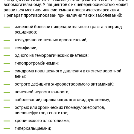
вспомогательному. У пациентов с их непереносимостью может
развиться местная или системная аллергическая реакция.
Препарат противопоказан при наличии таких заболеваний:
язвенной болезни пищеварительного тракта в период
рецидивов;
желудочно-кишечных кровотечений;
гемофилии;
одного из геморрагических диатезов;
гипопротромбинемии;
синдрома повышенного давления в системе воротной
вены;
острого дефицита жирорастворимого витаминаK;
почечной недостаточности;
заболеваний,поражающих щитовидную железу;
острых или хронических гломерулонефритов,
пиелонефритов, гепатитов;
хронического алкоголизма;
гиперкальциемии;