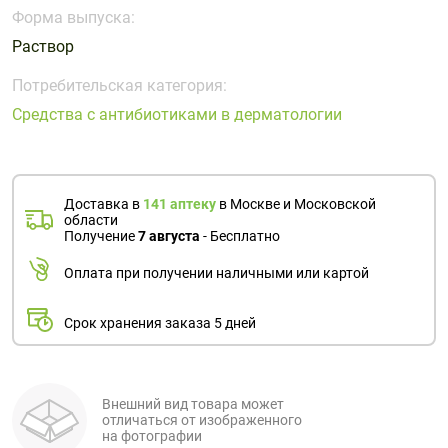
Поливитаминные
При
и гриппе
Форма выпуска:
комплексы
простуде
Противоаллергические
Противовоспалительные
Раствор
Пробиотики
Сахарный
препараты
препараты
диабет
Потребительская категория:
Противогрибковые
Противоопухолевые
Средства с антибиотиками в дерматологии
Тонизирующие
Фиточай/
препараты
препараты
чай
Противопаразитарные
Растительные
препараты
препараты
Доставка в
141 аптеку
в Москве и Московской
Сердечно-
Система
области
сосудистые
обмена
Получение
7 августа
- Бесплатно
препараты
веществ
Оплата при получении наличными или картой
Средства
Стоматологические
от
препараты
Срок хранения заказа 5 дней
алкоголизма
и курения
Внешний вид товара может
отличаться от изображенного
на фотографии