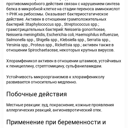
противомикробного действия связан с нарушением синтеза
белка в микробной клетке на стадии переноса аминокислот
т-РНК на рибосомы. Оказывает бактериостатическое
действие. Активен в отношении грамположительных
бактерий: Staphylococcus spp., Streptococcus spp.;
грамотрицательных бактерий: Neisseria gonorrhoeae,
Neisseria meningitidis, Escherichia coli, Haemophilus influenzae,
Salmonella spp., Shigella spp., Klebsiella spp., Serratia spp.,
Yersinia spp., Proteus spp., Rickettsia spp.; активен также в
отношении Spirochaetaceae, некоторых крупных вирусов.
Хлорамфеникол активен в отношении штаммов, устойчивых
к пенициллину, стрептомицину, сульфаниламидам.
Устойчивость микроорганизмов к хлорамфениколу
развивается относительно медленно.
Побочные действия
Местные реакции: зуд, покраснение, кожные проявления
аллергических реакций, ангионевротический отек.
Применение при беременности и