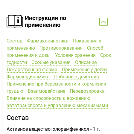
Инструкция по
применению
Состав
Фармакокинетика
Показания к
применению
Противопоказания
Способ
применения и дозы
Условия хранения
Срок
годности
Особые указания
Описание
Лекарственная форма
Применение у детей
Фармакодинамика
Побочные действия
Применение при беременности и кормлении
грудью
Взаимодействие
Передозировка
Влияние на способность к вождению
автотранспорта и управлению механизмами
Состав
Активное вещество:
хлорамфеникол - 1 г.