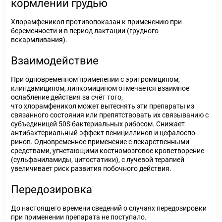
кормлении грудью
Хлорамфеникол противопоказан к применению при
беременности и в период лактации (грудного
вскармливания).
Взаимодействие
При одновременном применении с эритромицином,
клиндамицином, линкомицином отмечается взаимное
ослабление действия за счёт того,
что хлорамфеникол может вытеснять эти препараты из
связанного состояния или препятствовать их связыванию с
субъединицей 50S бактериальных рибосом. Снижает
антибактериальный эффект пенициллинов и цефалоспо-
ринов. Одновременное применение с лекарственными
средствами, угнетающими костномозговое кроветворение
(сульфаниламиды, цитостатики), с лучевой терапией
увеличивает риск развития побочного действия.
Передозировка
До настоящего времени сведений о случаях передозировки
при применении препарата не поступало.