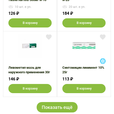
10 шт. в уп.
20 шт. в уп.
126 ₽
184 ₽
В корзину
В корзину
Левометил мазь для
Синтомицин линимент 10%
наружного применения 30г
25г
146 ₽
113 ₽
В корзину
В корзину
Показать ещё