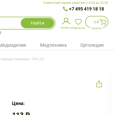
Клиентский сервис работает с 8.00 до 22.00
+7 495 419 18 18
0 ₽
Найти
Профиль
Избранное
Корзина
R
Избранное
(
0
)
Медизделия
Медтехника
Ортопедия
Войти
томицин линимент 10% 25г
БАД
Медицинская техника (приборы)
Наборы
Упаковка
Цена: