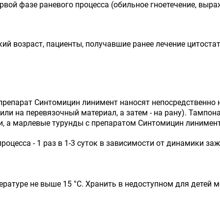
рвой фазе раневого процесса (обильное гноетечение, выра
ский возраст, пациенты, получавшие ранее лечение цитост
препарат Синтомицин линимент наносят непосредственно н
ли на перевязочный материал, а затем - на рану). Тампо
ки, а марлевые турунды с препаратом Синтомицин линимен
процесса - 1 раз в 1-3 суток в зависимости от динамики за
ературе не выше 15 °С. Хранить в недоступном для детей м