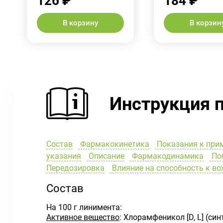
126 ₽
184 ₽
В корзину
В корзин
Инструкция 
Состав
Фармакокинетика
Показания к при
указания
Описание
Фармакодинамика
Поб
Передозировка
Влияние на способность к в
Состав
На 100 г линимента:
Активное вещество
: Хлорамфеникол [D, L] (синт