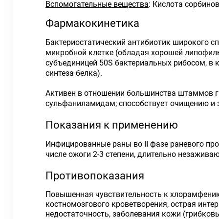
Вспомогательные вещества
: Кислота сорбино
Фармакокинетика
Бактериостатический антибиотик широкого сп
микробной клетке (обладая хорошей липофиль
субъединицей 50S бактериальных рибосом, в 
синтеза белка).
Активен в отношении большинства штаммов г
сульфаниламидам; способствует очищению и з
Показания к применению
Инфицированные раны во II фазе раневого про
числе ожоги 2-3 степени, длительно незажива
Противопоказания
Повышенная чувствительность к хлорамфенико
костномозгового кроветворения, острая инте
недостаточность, заболевания кожи (грибковы