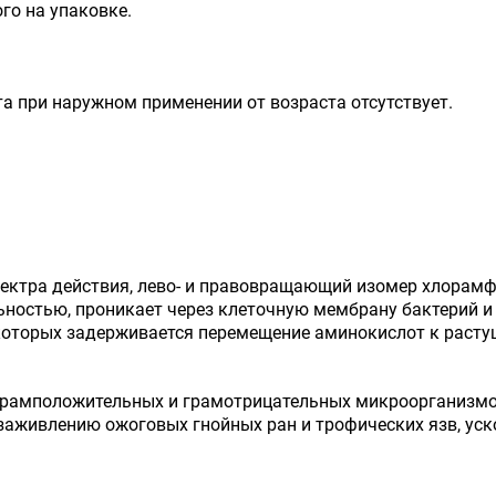
ого на упаковке.
 при наружном применении от возраста отсутствует.
ектра действия, лево- и правовращающий изомер хлорамфе
ностью, проникает через клеточную мембрану бактерий и
которых задерживается перемещение аминокислот к расту
рамположительных и грамотрицательных микроорганизмов,
аживлению ожоговых гнойных ран и трофических язв, уск