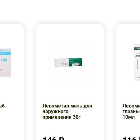
аб
Левометил мазь для
Левоми
наружного
глазны
применения 30г
10мл