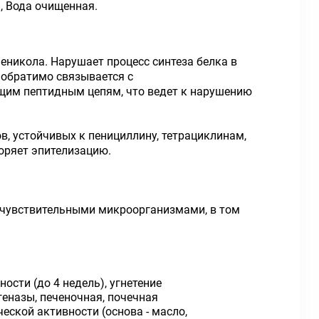
, Вода очищенная.
никола. Нарушает процесс синтеза белка в
 обратимо связывается с
щим пептидным цепям, что ведет к нарушению
 устойчивых к пенициллину, тетрациклинам,
оряет эпителизацию.
ые чувствительными микроорганизмами, в том
сти (до 4 недель), угнетение
еназы, печеночная, почечная
еской активности (основа - масло,