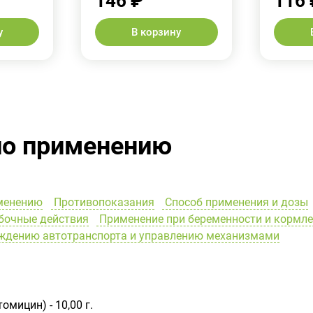
146 ₽
116 
у
В корзину
по применению
менению
Противопоказания
Способ применения и дозы
очные действия
Применение при беременности и кормл
ождению автотранспорта и управлению механизмами
омицин) - 10,00 г.