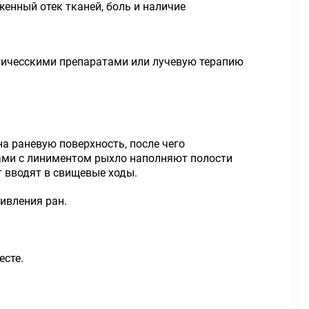
женный отек тканей, боль и наличие
атичесскими препаратами или лучевую терапию
а раневую поверхность, после чего
нами с линиментом рыхло наполняют полости
т вводят в свищевые ходы.
живления ран.
есте.