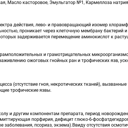
вая, Масло касторовое, Эмульгатор №1, Кармеллоза натрия
ектра действия, лево- и правовращающий изомер хлорамфе
ностью, проникает через клеточную мембрану бактерий и
которых задерживается перемещение аминокислот к расту
рамположительных и грамотрицательных микроорганизмов,
аживлению ожоговых гнойных ран и трофических язв, уск
цесса (отсутствие гноя, некротических тканей), вызванн
ющие трофические язвы.
лу и другим компонентам препарата, период новорожденно
рмиттирующая порфирия, дефицит глюко-6-фосфатдегидрог
е заболевания, псориаз, экзема).Ввиду отсутствия осмотич