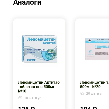
Аналоги
Левомицетин Актитаб
Левомицетин т
таблетки ппо 500мг
500мг №20
№10
20 шт. в уп.
10 шт. в уп.