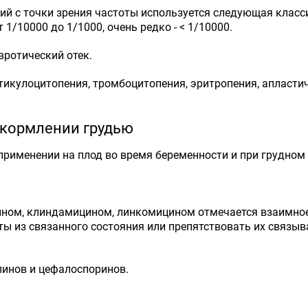
 с точки зрения частоты используется следующая классифи
от 1/10000 до 1/1000, очень редко - < 1/10000.
вротический отек.
ретикулоцитопения, тромбоцитопения, эритропения, апласти
 кормлении грудью
рименении на плод во время беременности и при грудном
ом, клиндамицином, линкомицином отмечается взаимное о
ы из связанного состояния или препятствовать их связы
инов и цефалоспоринов.