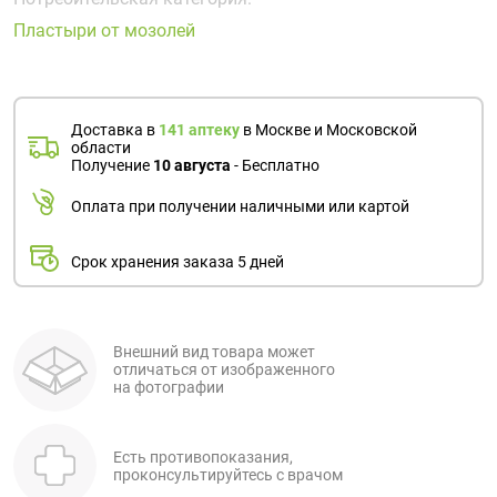
Поливитаминные
При
и гриппе
Пластыри от мозолей
комплексы
простуде
Противоаллергические
Противовоспалительные
Пробиотики
Сахарный
препараты
препараты
диабет
Противогрибковые
Противоопухолевые
Тонизирующие
Фиточай/
Доставка в
141 аптеку
в Москве и Московской
препараты
препараты
области
чай
Получение
10 августа
- Бесплатно
Противопаразитарные
Растительные
препараты
препараты
Оплата при получении наличными или картой
Сердечно-
Система
сосудистые
обмена
Срок хранения заказа 5 дней
препараты
веществ
Средства
Стоматологические
от
препараты
Внешний вид товара может
отличаться от изображенного
алкоголизма
на фотографии
и курения
Есть противопоказания,
проконсультируйтесь с врачом