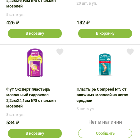
4,4смX6,9см №5 от влажн
20 шт. в уп.
мозолей
5 шт. в уп.
426 ₽
182 ₽
В корзину
В корзину
Фут Эксперт пластырь
Пластырь Compeed №5 от
мозольный гидроколл
влажных мозолей на ногах
2,2смX4,1см №8 от влажн
средний
мозолей
5 шт. в уп.
8 шт. в уп.
Нет в наличии
534 ₽
В корзину
Сообщить