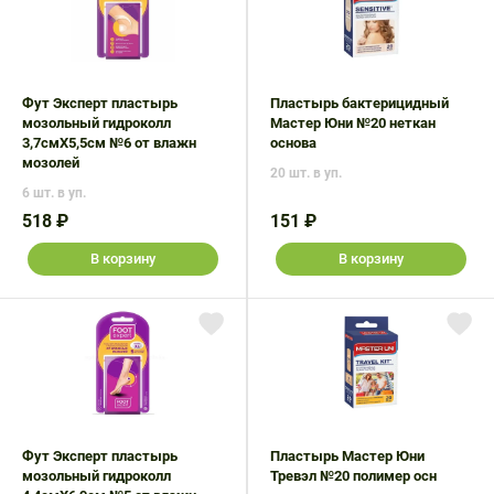
Фут Эксперт пластырь
Пластырь бактерицидный
мозольный гидроколл
Мастер Юни №20 неткан
3,7смX5,5см №6 от влажн
основа
мозолей
20 шт. в уп.
6 шт. в уп.
518 ₽
151 ₽
В корзину
В корзину
Фут Эксперт пластырь
Пластырь Мастер Юни
мозольный гидроколл
Тревэл №20 полимер осн