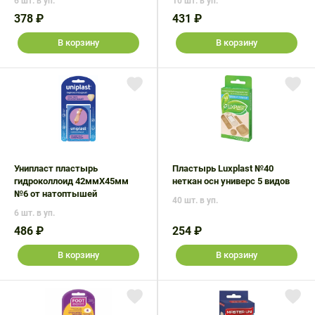
6 шт. в уп.
10 шт. в уп.
378 ₽
431 ₽
В корзину
В корзину
Унипласт пластырь
Пластырь Luxplast №40
гидроколлоид 42ммX45мм
неткан осн универс 5 видов
№6 от натоптышей
40 шт. в уп.
6 шт. в уп.
486 ₽
254 ₽
В корзину
В корзину