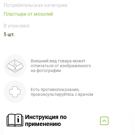
Поливитаминные
При
и гриппе
Потребительская категория:
комплексы
простуде
Противоаллергические
Противовоспалительные
Пластыри от мозолей
Пробиотики
Сахарный
препараты
препараты
диабет
В упаковке:
Противогрибковые
Противоопухолевые
5 шт.
Тонизирующие
Фиточай/
препараты
препараты
чай
Противопаразитарные
Растительные
препараты
препараты
Внешний вид товара может
Сердечно-
Система
отличаться от изображенного
сосудистые
обмена
на фотографии
препараты
веществ
Средства
Стоматологические
Есть противопоказания,
от
препараты
проконсультируйтесь с врачом
алкоголизма
и курения
Инструкция по
применению