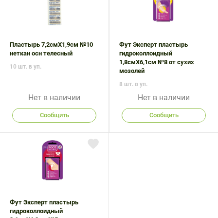
Поливитаминные
При
и гриппе
комплексы
простуде
Противоаллергические
Противовоспалительные
Пробиотики
Сахарный
препараты
препараты
диабет
Пластырь 7,2смX1,9см №10
Фут Эксперт пластырь
Противогрибковые
Противоопухолевые
неткан осн телесный
гидроколлоидный
Тонизирующие
Фиточай/
препараты
препараты
1,8смX6,1см №8 от сухих
10 шт. в уп.
чай
мозолей
Противопаразитарные
Растительные
8 шт. в уп.
препараты
препараты
Нет в наличии
Нет в наличии
Сердечно-
Система
сосудистые
обмена
Сообщить
Сообщить
препараты
веществ
Средства
Стоматологические
от
препараты
алкоголизма
и курения
Фут Эксперт пластырь
гидроколлоидный