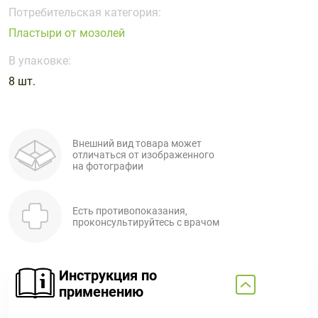
Поливитаминные
При
и гриппе
Потребительская категория:
комплексы
простуде
Противоаллергические
Противовоспалительные
Пластыри от мозолей
Пробиотики
Сахарный
препараты
препараты
диабет
В упаковке:
Противогрибковые
Противоопухолевые
8 шт.
Тонизирующие
Фиточай/
препараты
препараты
чай
Противопаразитарные
Растительные
препараты
препараты
Внешний вид товара может
Сердечно-
Система
отличаться от изображенного
сосудистые
обмена
на фотографии
препараты
веществ
Средства
Стоматологические
Есть противопоказания,
от
препараты
проконсультируйтесь с врачом
алкоголизма
и курения
Инструкция по
применению