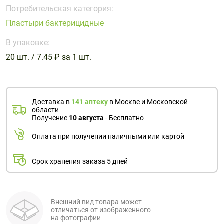
Поливитаминные
При
и гриппе
Потребительская категория:
комплексы
простуде
Противоаллергические
Противовоспалительные
Пластыри бактерицидные
Пробиотики
Сахарный
препараты
препараты
диабет
В упаковке:
Противогрибковые
Противоопухолевые
20 шт. / 7.45 ₽ за 1 шт.
Тонизирующие
Фиточай/
препараты
препараты
чай
Противопаразитарные
Растительные
препараты
препараты
Доставка в
141 аптеку
в Москве и Московской
Сердечно-
Система
области
сосудистые
обмена
Получение
10 августа
- Бесплатно
препараты
веществ
Оплата при получении наличными или картой
Средства
Стоматологические
от
препараты
Срок хранения заказа 5 дней
алкоголизма
и курения
Внешний вид товара может
отличаться от изображенного
на фотографии