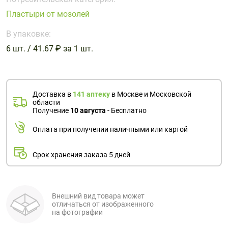
Поливитаминные
При
и гриппе
Пластыри от мозолей
комплексы
простуде
Противоаллергические
Противовоспалительные
Пробиотики
Сахарный
препараты
препараты
В упаковке:
диабет
6 шт. / 41.67 ₽ за 1 шт.
Противогрибковые
Противоопухолевые
Тонизирующие
Фиточай/
препараты
препараты
чай
Противопаразитарные
Растительные
препараты
препараты
Доставка в
141 аптеку
в Москве и Московской
области
Сердечно-
Система
Получение
10 августа
- Бесплатно
сосудистые
обмена
Оплата при получении наличными или картой
препараты
веществ
Средства
Стоматологические
Срок хранения заказа 5 дней
от
препараты
алкоголизма
и курения
Внешний вид товара может
отличаться от изображенного
на фотографии