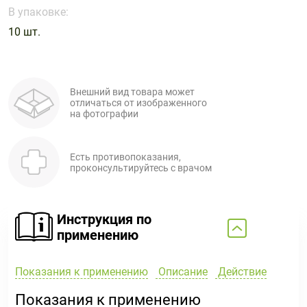
Поливитаминные
При
и гриппе
В упаковке:
комплексы
простуде
Противоаллергические
Противовоспалительные
10 шт.
Пробиотики
Сахарный
препараты
препараты
диабет
Противогрибковые
Противоопухолевые
Тонизирующие
Фиточай/
препараты
препараты
Внешний вид товара может
чай
отличаться от изображенного
Противопаразитарные
Растительные
на фотографии
препараты
препараты
Сердечно-
Система
Есть противопоказания,
сосудистые
обмена
проконсультируйтесь с врачом
препараты
веществ
Средства
Стоматологические
от
препараты
Инструкция по
алкоголизма
применению
и курения
Показания к применению
Описание
Действие
Показания к применению