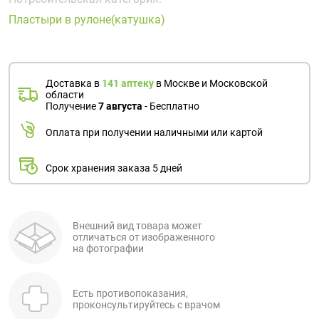
Поливитаминные
При
и гриппе
Пластыри в рулоне(катушка)
комплексы
простуде
Противоаллергические
Противовоспалительные
Пробиотики
Сахарный
препараты
препараты
диабет
Противогрибковые
Противоопухолевые
Тонизирующие
Фиточай/
Доставка в
141 аптеку
в Москве и Московской
препараты
препараты
области
чай
Получение
7 августа
- Бесплатно
Противопаразитарные
Растительные
препараты
препараты
Оплата при получении наличными или картой
Сердечно-
Система
сосудистые
обмена
Срок хранения заказа 5 дней
препараты
веществ
Средства
Стоматологические
от
препараты
Внешний вид товара может
отличаться от изображенного
алкоголизма
на фотографии
и курения
Есть противопоказания,
проконсультируйтесь с врачом