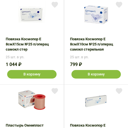
Повязка Космопор Е
Повязка Космопор Е
8смX15см №25 п/операц
8смX10см №25 п/операц
самокл стер
самокл стерильная
25 шт. в уп.
25 шт. в уп.
1 044 ₽
799 ₽
В корзину
В корзину
Пластырь Омнипласт
Повязка Космопор Е