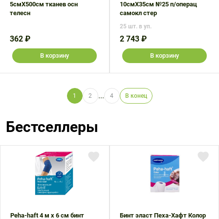
5смX500см тканев осн
10смX35см №25 п/операц
телесн
самокл стер
25 шт. в уп.
362 ₽
2 743 ₽
В корзину
В корзину
...
1
2
4
В конец
Бестселлеры
Peha-haft 4 м х 6 см бинт
Бинт эласт Пеха-Хафт Колор