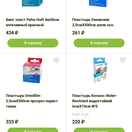
Бинт эласт Peha-Haft 4мX6см
Пластырь Омнисилк
когезивный красный
2,5смX500см шелк осн
434 ₽
261 ₽
В корзину
В корзину
Пластырь Omnifilm
Пластырь Космос Water-
2,5смX500см прозрач порист
Resistant водостойкий
ткань
6смX10см №5
5 шт. в уп.
333 ₽
220 ₽
В корзину
В корзину