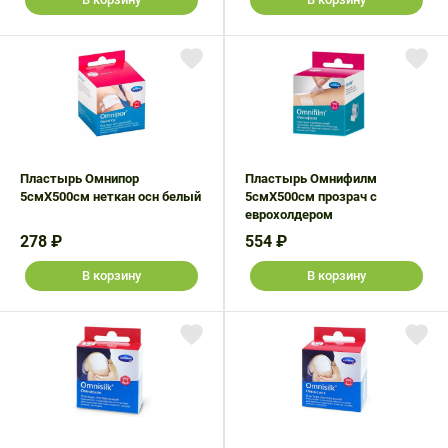
Пластырь Омнипор
Пластырь Омнифилм
5смX500см неткан осн белый
5смX500см прозрач с
еврохолдером
278 ₽
554 ₽
В корзину
В корзину