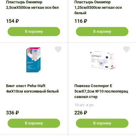
Пластырь Омнипор
Пластырь Омнипор
2,5смX500см неткан осн бел
1,25смX500см неткан осн
белый
154 ₽
116 ₽
В корзину
В корзину
Бинт эласт Peha-Haft
Повязка Cosmopor Е
4мX10см когезивный белый
5смX7,2см №10 послеоперац
самокл стер
10 шт. в уп.
336 ₽
226 ₽
В корзину
В корзину