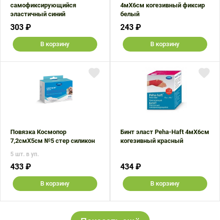
самофиксирующийся
4мX6см когезивный фиксир
эластичный синий
белый
303 ₽
243 ₽
В корзину
В корзину
Повязка Космопор
Бинт эласт Peha-Haft 4мX6см
7,2смX5см №5 стер силикон
когезивный красный
5 шт. в уп.
433 ₽
434 ₽
В корзину
В корзину