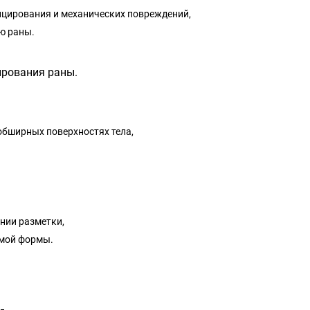
ицирования и механических повреждений,
ю раны.
ирования раны.
обширных поверхностях тела,
нии разметки,
имой формы.