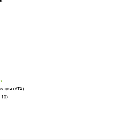
л.
в
кация (ATX)
-10)