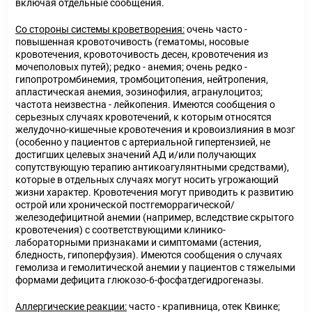
включая отдельные сообщения.
Со стороны системы кроветворения:
очень часто -
повышенная кровоточивость (гематомы, носовые
кровотечения, кровоточивость десен, кровотечения из
мочеполовых путей); редко - анемия; очень редко -
гипопротромбинемия, тромбоцитопения, нейтропения,
апластическая анемия, эозинофилия, агранулоцитоз;
частота неизвестна - лейкопения. Имеются сообщения о
серьезных случаях кровотечений, к которым относятся
желудочно-кишечные кровотечения и кровоизлияния в мозг
(особенно у пациентов с артериальной гипертензией, не
достигших целевых значений АД и/или получающих
сопутствующую терапию антикоагулянтными средствами),
которые в отдельных случаях могут носить угрожающий
жизни характер. Кровотечения могут приводить к развитию
острой или хронической постгеморрагической/
железодефицитной анемии (например, вследствие скрытого
кровотечения) с соответствующими клинико-
лабораторными признаками и симптомами (астения,
бледность, гипоперфузия). Имеются сообщения о случаях
гемолиза и гемолитической анемии у пациентов с тяжелыми
формами дефицита глюкозо-6-фосфатдегидрогеназы.
Аллергические реакции:
часто - крапивница, отек Квинке;