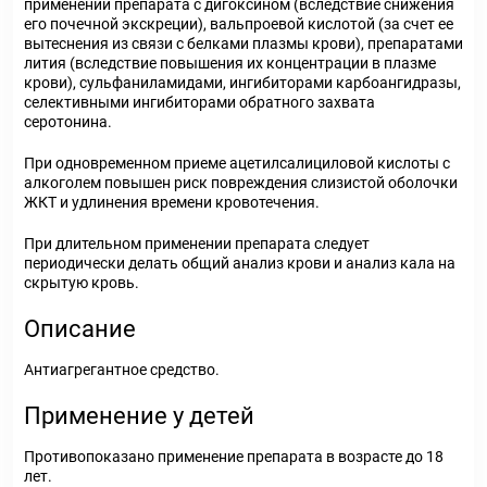
применении препарата с дигоксином (вследствие снижения
его почечной экскреции), вальпроевой кислотой (за счет ее
вытеснения из связи с белками плазмы крови), препаратами
лития (вследствие повышения их концентрации в плазме
крови), сульфаниламидами, ингибиторами карбоангидразы,
селективными ингибиторами обратного захвата
серотонина.
При одновременном приеме ацетилсалициловой кислоты с
алкоголем повышен риск повреждения слизистой оболочки
ЖКТ и удлинения времени кровотечения.
При длительном применении препарата следует
периодически делать общий анализ крови и анализ кала на
скрытую кровь.
Описание
Антиагрегантное средство.
Применение у детей
Противопоказано применение препарата в возрасте до 18
лет.