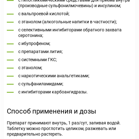
с гипогликемическими средствами для приема внутрь
(производные сульфонилмочевины) и инсулином;
с вальпроевой кислотой;
с этанолом (алкогольные напитки в частности);
с селективными ингибиторами обратного захвата
серотонина;
с ибупрофеном;
с препаратами лития;
с системными ГКС;
с этанолом;
с наркотическими анальгетиками;
с сульфаниламидами;
с ингибиторами карбоангидразы.
Способ применения и дозы
Препарат принимают внутрь, 1 раз/сут, запивая водой.
Таблетку можно проглотить целиком, разжевать или
предварительно растереть.