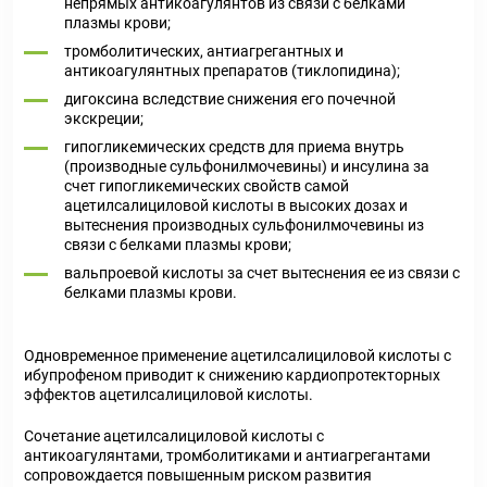
непрямых антикоагулянтов из связи с белками
плазмы крови;
тромболитических, антиагрегантных и
антикоагулянтных препаратов (тиклопидина);
дигоксина вследствие снижения его почечной
экскреции;
гипогликемических средств для приема внутрь
(производные сульфонилмочевины) и инсулина за
счет гипогликемических свойств самой
ацетилсалициловой кислоты в высоких дозах и
вытеснения производных сульфонилмочевины из
связи с белками плазмы крови;
вальпроевой кислоты за счет вытеснения ее из связи с
белками плазмы крови.
Одновременное применение ацетилсалициловой кислоты с
ибупрофеном приводит к снижению кардиопротекторных
эффектов ацетилсалициловой кислоты.
Сочетание ацетилсалициловой кислоты с
антикоагулянтами, тромболитиками и антиагрегантами
сопровождается повышенным риском развития