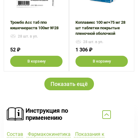
Тромбо Асс таб ппо
Коплавикс 100 мг+75 мг 28
кишечнораств 100мг №28
шт таблетки покрытые
пленочной оболочкой
28 шт. в уп.
28 шт. в уп.
52 ₽
1 306 ₽
В корзину
В корзину
Показать ещё
Инструкция по
применению
Состав
Фармакокинетика
Показания к