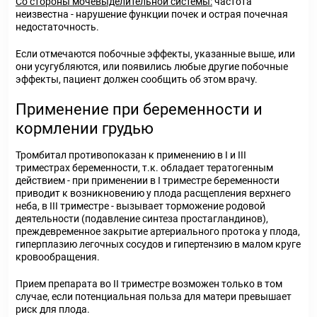
Со стороны мочевыделительной системы:
частота
неизвестна - нарушение функции почек и острая почечная
недостаточность.
Если отмечаются побочные эффекты, указанные выше, или
они усугубляются, или появились любые другие побочные
эффекты, пациент должен сообщить об этом врачу.
Применение при беременности и
кормлении грудью
Тромбитал противопоказан к применению в I и III
триместрах беременности, т.к. обладает тератогенным
действием - при применении в I триместре беременности
приводит к возникновению у плода расщепления верхнего
неба, в III триместре - вызывает торможение родовой
деятельности (подавление синтеза простагландинов),
преждевременное закрытие артериального протока у плода,
гиперплазию легочных сосудов и гипертензию в малом круге
кровообращения.
Прием препарата во II триместре возможен только в том
случае, если потенциальная польза для матери превышает
риск для плода.