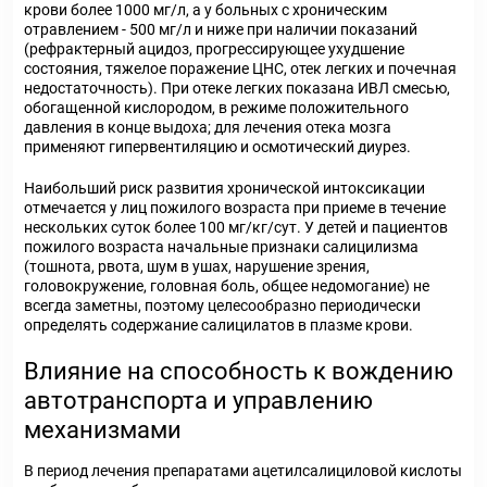
крови более 1000 мг/л, а у больных с хроническим
отравлением - 500 мг/л и ниже при наличии показаний
(рефрактерный ацидоз, прогрессирующее ухудшение
состояния, тяжелое поражение ЦНС, отек легких и почечная
недостаточность). При отеке легких показана ИВЛ смесью,
обогащенной кислородом, в режиме положительного
давления в конце выдоха; для лечения отека мозга
применяют гипервентиляцию и осмотический диурез.
Наибольший риск развития хронической интоксикации
отмечается у лиц пожилого возраста при приеме в течение
нескольких суток более 100 мг/кг/сут. У детей и пациентов
пожилого возраста начальные признаки салицилизма
(тошнота, рвота, шум в ушах, нарушение зрения,
головокружение, головная боль, общее недомогание) не
всегда заметны, поэтому целесообразно периодически
определять содержание салицилатов в плазме крови.
Влияние на способность к вождению
автотранспорта и управлению
механизмами
В период лечения препаратами ацетилсалициловой кислоты