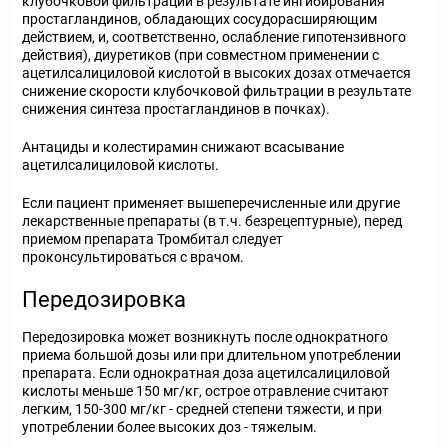
клубочковой фильтрации в результате ингибирования
простагландинов, обладающих сосудорасширяющим
действием, и, соответственно, ослабление гипотензивного
действия), диуретиков (при совместном применении с
ацетилсалициловой кислотой в высоких дозах отмечается
снижение скорости клубочковой фильтрации в результате
снижения синтеза простагландинов в почках).
Антациды и колестирамин снижают всасывание
ацетилсалициловой кислоты.
Если пациент применяет вышеперечисленные или другие
лекарственные препараты (в т.ч. безрецептурные), перед
приемом препарата Тромбитал следует
проконсультироваться с врачом.
Передозировка
Передозировка может возникнуть после однократного
приема большой дозы или при длительном употреблении
препарата. Если однократная доза ацетилсалициловой
кислоты меньше 150 мг/кг, острое отравление считают
легким, 150-300 мг/кг - средней степени тяжести, и при
употреблении более высоких доз - тяжелым.