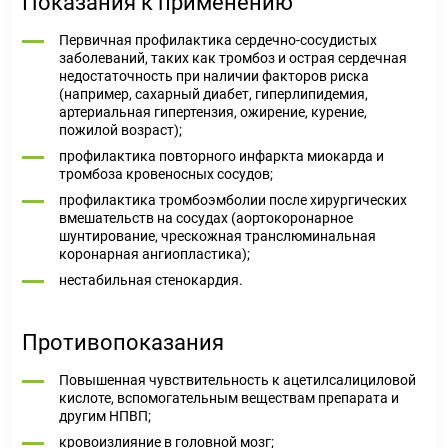
Показания к применению
Первичная профилактика сердечно-сосудистых
заболеваний, таких как тромбоз и острая сердечная
недостаточность при наличии факторов риска
(например, сахарный диабет, гиперлипидемия,
артериальная гипертензия, ожирение, курение,
пожилой возраст);
профилактика повторного инфаркта миокарда и
тромбоза кровеносных сосудов;
профилактика тромбоэмболии после хирургических
вмешательств на сосудах (аортокоронарное
шунтирование, чрескожная транслюминальная
коронарная ангиопластика);
нестабильная стенокардия.
Противопоказания
Повышенная чувствительность к ацетилсалициловой
кислоте, вспомогательным веществам препарата и
другим НПВП;
кровоизлияние в головной мозг;