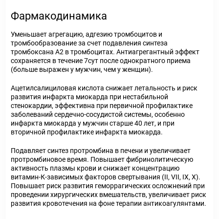
Фармакодинамика
Уменьшает агрегацию, адгезию тромбоцитов и
тромбообразование за счет подавления синтеза
тромбоксана А2 в тромбоцитах. Антиагрегантный эффект
сохраняется в течение 7сут после однократного приема
(больше выражен у мужчин, чем у женщин).
Ацетилсалициловая кислота снижает летальность и риск
развития инфаркта миокарда при нестабильной
стенокардии, эффективна при первичной профилактике
заболеваний сердечно-сосудистой системы, особенно
инфаркта миокарда у мужчин старше 40 лет, и при
вторичной профилактике инфаркта миокарда.
Подавляет синтез протромбина в печени и увеличивает
протромбиновое время. Повышает фибринолитическую
активность плазмы крови и снижает концентрацию
витамин-К-зависимых факторов свертывания (II, VII, IX, X).
Повышает риск развития геморрагических осложнений при
проведении хирургических вмешательств, увеличивает риск
развития кровотечения на фоне терапии антикоагулянтами.