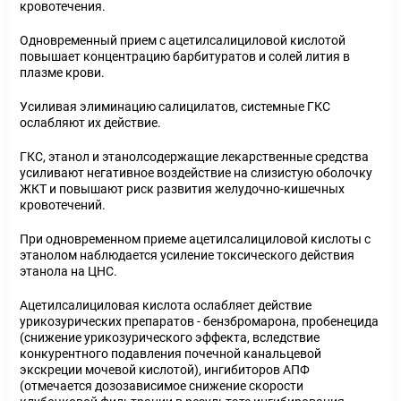
кровотечения.
Одновременный прием с ацетилсалициловой кислотой
повышает концентрацию барбитуратов и солей лития в
плазме крови.
Усиливая элиминацию салицилатов, системные ГКС
ослабляют их действие.
ГКС, этанол и этанолсодержащие лекарственные средства
усиливают негативное воздействие на слизистую оболочку
ЖКТ и повышают риск развития желудочно-кишечных
кровотечений.
При одновременном приеме ацетилсалициловой кислоты с
этанолом наблюдается усиление токсического действия
этанола на ЦНС.
Ацетилсалициловая кислота ослабляет действие
урикозурических препаратов - бензбромарона, пробенецида
(снижение урикозурического эффекта, вследствие
конкурентного подавления почечной канальцевой
экскреции мочевой кислотой), ингибиторов АПФ
(отмечается дозозависимое снижение скорости