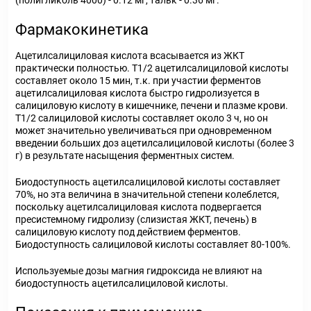
(полигликоль 4000) - 0.12 мг, тальк - 0.36 мг.
Фармакокинетика
Ацетилсалициловая кислота всасывается из ЖКТ
практически полностью. T1/2 ацетилсалициловой кислоты
составляет около 15 мин, т.к. при участии ферментов
ацетилсалициловая кислота быстро гидролизуется в
салициловую кислоту в кишечнике, печени и плазме крови.
T1/2 салициловой кислоты составляет около 3 ч, но он
может значительно увеличиваться при одновременном
введении больших доз ацетилсалициловой кислоты (более 3
г) в результате насыщения ферментных систем.
Биодоступность ацетилсалициловой кислоты составляет
70%, но эта величина в значительной степени колеблется,
поскольку ацетилсалициловая кислота подвергается
пресистемному гидролизу (слизистая ЖКТ, печень) в
салициловую кислоту под действием ферментов.
Биодоступность салициловой кислоты составляет 80-100%.
Используемые дозы магния гидроксида не влияют на
биодоступность ацетилсалициловой кислоты.