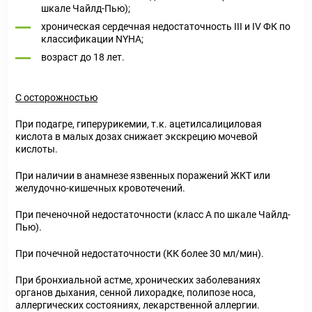
шкале Чайлд-Пью);
хроническая сердечная недостаточность III и IV ФК по
классификации NYHA;
возраст до 18 лет.
С осторожностью
При подагре, гиперурикемии, т.к. ацетилсалициловая
кислота в малых дозах снижает экскрецию мочевой
кислоты.
При наличии в анамнезе язвенных поражений ЖКТ или
желудочно-кишечных кровотечений.
При печеночной недостаточности (класс А по шкале Чайлд-
Пью).
При почечной недостаточности (КК более 30 мл/мин).
При бронхиальной астме, хронических заболеваниях
органов дыхания, сенной лихорадке, полипозе носа,
аллергических состояниях, лекарственной аллергии.