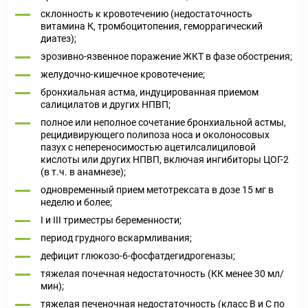
склонность к кровотечению (недостаточность
витамина К, тромбоцитопения, геморрагический
диатез);
эрозивно-язвенное поражение ЖКТ в фазе обострения;
желудочно-кишечное кровотечение;
бронхиальная астма, индуцированная приемом
салицилатов и других НПВП;
полное или неполное сочетание бронхиальной астмы,
рецидивирующего полипоза носа и околоносовых
пазух с непереносимостью ацетилсалициловой
кислоты или других НПВП, включая ингибиторы ЦОГ-2
(в т.ч. в анамнезе);
одновременный прием метотрексата в дозе 15 мг в
неделю и более;
I и III триместры беременности;
период грудного вскармливания;
дефицит глюкозо-6-фосфатдегидрогеназы;
тяжелая почечная недостаточность (КК менее 30 мл/
мин);
тяжелая печеночная недостаточность (класс В и С по