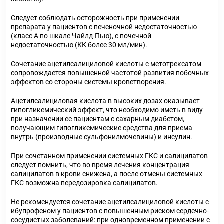
Следует соблюдать осторожность при применении
препарата у пациентов с печеночной недостаточностью
(класс А по шкале Чайлд-Пью), с почечной
недостаточностью (КК более 30 мл/мин).
Сочетание ацетилсалициловой кислоты с метотрексатом
сопровождается повышенной частотой развития побочных
эффектов со стороны системы кроветворения.
Ацетилсалициловая кислота в высоких дозах оказывает
гипогликемический эффект, что необходимо иметь в виду
при назначении ее пациентам с сахарным диабетом,
получающим гипогликемические средства для приема
внутрь (производные сульфонилмочевины) и инсулин.
При сочетанном применении системных ГКС и салицилатов
следует помнить, что во время лечения концентрация
салицилатов в крови снижена, а после отмены системных
ГКС возможна передозировка салицилатов.
Не рекомендуется сочетание ацетилсалициловой кислоты с
ибупрофеном у пациентов с повышенным риском сердечно-
сосудистых заболеваний: при одновременном применении с