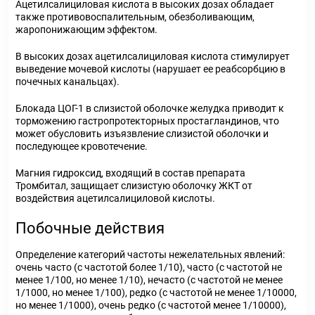
Ацетилсалициловая кислота в высоких дозах обладает
также противовоспалительным, обезболивающим,
жаропонижающим эффектом.
В высоких дозах ацетилсалициловая кислота стимулирует
выведение мочевой кислоты (нарушает ее реабсорбцию в
почечных канальцах).
Блокада ЦОГ-1 в слизистой оболочке желудка приводит к
торможению гастропротекторных простагландинов, что
может обусловить изъязвление слизистой оболочки и
последующее кровотечение.
Магния гидроксид, входящий в состав препарата
Тромбитал, защищает слизистую оболочку ЖКТ от
воздействия ацетилсалициловой кислоты.
Побочные действия
Определение категорий частоты нежелательных явлений:
очень часто (с частотой более 1/10), часто (с частотой не
менее 1/100, но менее 1/10), нечасто (с частотой не менее
1/1000, но менее 1/100), редко (с частотой не менее 1/10000,
но менее 1/1000), очень редко (с частотой менее 1/10000),