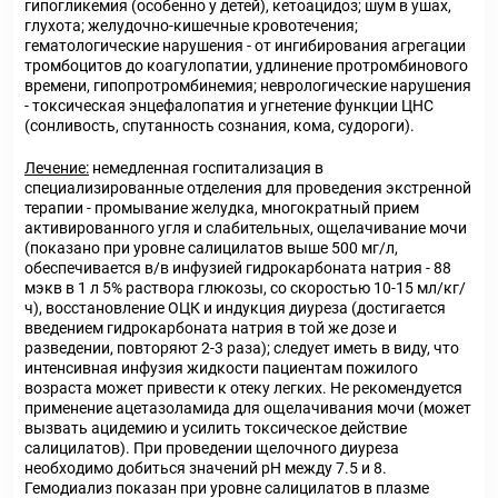
гипогликемия (особенно у детей), кетоацидоз; шум в ушах,
глухота; желудочно-кишечные кровотечения;
гематологические нарушения - от ингибирования агрегации
тромбоцитов до коагулопатии, удлинение протромбинового
времени, гипопротромбинемия; неврологические нарушения
- токсическая энцефалопатия и угнетение функции ЦНС
(сонливость, спутанность сознания, кома, судороги).
Лечение:
немедленная госпитализация в
специализированные отделения для проведения экстренной
терапии - промывание желудка, многократный прием
активированного угля и слабительных, ощелачивание мочи
(показано при уровне салицилатов выше 500 мг/л,
обеспечивается в/в инфузией гидрокарбоната натрия - 88
мэкв в 1 л 5% раствора глюкозы, со скоростью 10-15 мл/кг/
ч), восстановление ОЦК и индукция диуреза (достигается
введением гидрокарбоната натрия в той же дозе и
разведении, повторяют 2-3 раза); следует иметь в виду, что
интенсивная инфузия жидкости пациентам пожилого
возраста может привести к отеку легких. Не рекомендуется
применение ацетазоламида для ощелачивания мочи (может
вызвать ацидемию и усилить токсическое действие
салицилатов). При проведении щелочного диуреза
необходимо добиться значений pH между 7.5 и 8.
Гемодиализ показан при уровне салицилатов в плазме