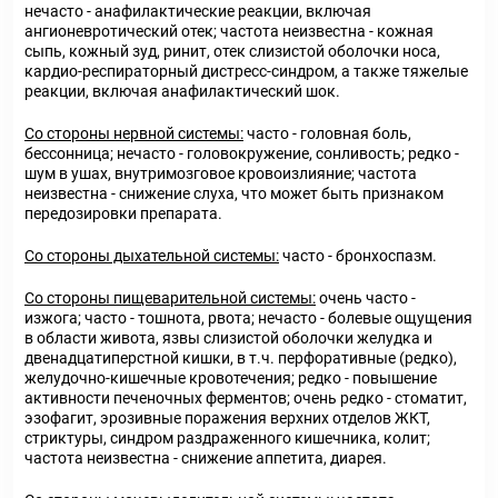
нечасто - анафилактические реакции, включая
ангионевротический отек; частота неизвестна - кожная
сыпь, кожный зуд, ринит, отек слизистой оболочки носа,
кардио-респираторный дистресс-синдром, а также тяжелые
реакции, включая анафилактический шок.
Со стороны нервной системы:
часто - головная боль,
бессонница; нечасто - головокружение, сонливость; редко -
шум в ушах, внутримозговое кровоизлияние; частота
неизвестна - снижение слуха, что может быть признаком
передозировки препарата.
Со стороны дыхательной системы:
часто - бронхоспазм.
Со стороны пищеварительной системы:
очень часто -
изжога; часто - тошнота, рвота; нечасто - болевые ощущения
в области живота, язвы слизистой оболочки желудка и
двенадцатиперстной кишки, в т.ч. перфоративные (редко),
желудочно-кишечные кровотечения; редко - повышение
активности печеночных ферментов; очень редко - стоматит,
эзофагит, эрозивные поражения верхних отделов ЖКТ,
стриктуры, синдром раздраженного кишечника, колит;
частота неизвестна - снижение аппетита, диарея.