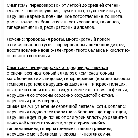
Симптомы передозировки от легкой до средней степени
тяжести:
головокружение, шум в ушах, ухудшение слуха,
нарушение зрения, повышенное потоотделение, тошнота,
рвота, головная боль, спутанность сознания, тахипноэ,
гипервентиляция, респираторный алкалоз.
Лечение:
провокация рвоты, многократный прием
активированного угля, форсированный щелочной диурез,
восстановление водно-электролитного баланса и кислотно-
основного состояния.
Симптомы передозировки от средней до тяжелой
степени:
респираторный алкалоз с компенсаторным
метаболическим ацидозом; гиперпирексия (крайне высокая
температура тела); нарушения дыхания - гипервентиляция,
некардиогенный отек легких, угнетение дыхания, асфиксия;
нарушения со стороны сердечно-сосудистой системы -
нарушения ритма сердца,
снижение АД, угнетение сердечной деятельности, коллапс;
нарушения водно-электролитного баланса - дегидратация,
нарушение функции почек от олигурии вплоть до развития
почечной недостаточности, характеризующейся
гипокалиемией, гипернатриемией, гипонатриемией;
нарушение метаболизма глюкозы - гипергликемия,