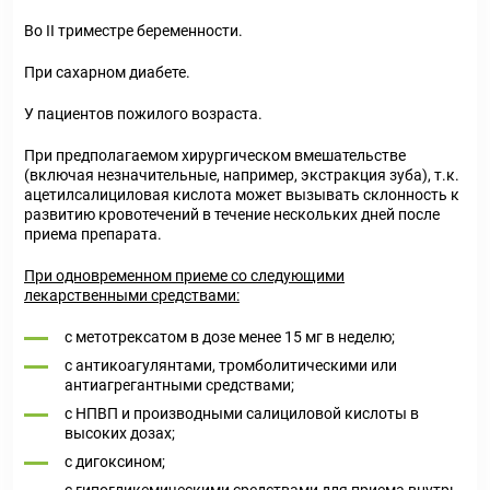
Во II триместре беременности.
При сахарном диабете.
У пациентов пожилого возраста.
При предполагаемом хирургическом вмешательстве
(включая незначительные, например, экстракция зуба), т.к.
ацетилсалициловая кислота может вызывать склонность к
развитию кровотечений в течение нескольких дней после
приема препарата.
При одновременном приеме со следующими
лекарственными средствами:
с метотрексатом в дозе менее 15 мг в неделю;
с антикоагулянтами, тромболитическими или
антиагрегантными средствами;
с НПВП и производными салициловой кислоты в
высоких дозах;
с дигоксином;