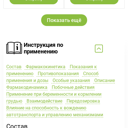
Показать ещё
Инструкция по
применению
Состав
Фармакокинетика
Показания к
применению
Противопоказания
Способ
применения и дозы
Особые указания
Описание
Фармакодинамика
Побочные действия
Применение при беременности и кормлении
грудью
Взаимодействие
Передозировка
Влияние на способность к вождению
автотранспорта и управлению механизмами
Состав