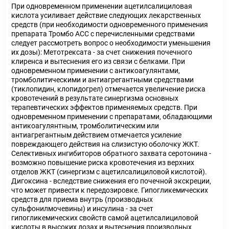
При одновременном применении ацетилсалициловая
кислота усиливает действие следующих лекарственных
средств (при необходимости одновременного применения
препарата Тромбо АСС с перечисленными средствами
следует рассмотреть вопрос о необходимости уменьшения
их дозы): Метотрексата - за счет снижения почечного
клиренса и вытеснения его из связи с белками. При
одновременном применении с антикоагулянтами,
тромболитическими и антиагрегантными средствами
(тиклопидин, клопидогрел) отмечается увеличение риска
кровотечений в результате синергизма основных
терапевтических эффектов применяемых средств. При
одновременном применении с препаратами, обладающими
антикоагулянтным, тромболитическим или
антиагрегантным действием отмечается усиление
повреждающего действия на слизистую оболочку ЖКТ.
Селективных ингибиторов обратного захвата серотонина -
возможно повышение риска кровотечения из верхних
отделов ЖКТ (синергизм с ацетилсалициловой кислотой).
Дигоксина - вследствие снижения его почечной экскреции,
что может привести к передозировке. Гипогликемических
средств для приема внутрь (производных
сульфонилмочевины) и инсулина - за счет
гипогликемических свойств самой ацетилсалициловой
кислоты в высоких дозах и вытеснения производных