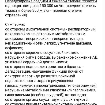
Передозировка средней и тяжелой степени тяжести
(однократная доза 150-300 мг/кг - средняя степень
тяжести, более 300 мг/кг - тяжелая степень
отравления)
Симптомы:
со стороны дыхательной системы - респираторный
алкалоз с компенсаторным метаболическим
ацидозом, гиперпирексия, гипервентиляция,
некардиогенный отек легких, угнетение дыхания,
асфиксия;
со стороны сердечно-сосудистой системы -
нарушения ритма сердца, выраженное снижение АД,
угнетение сердечной деятельности;
со стороны водно-электролитного баланса -
дегидратация, нарушение функции почек от
олигурии вплоть до развития почечной
недостаточности, характеризующееся
гипокалиемией, гипернатриемией, гипонатриемией;
нарушение метаболизма глюкозы - гипергликемия,
гипогликемия (особенно у детей), кетоацидоз;
со стороны органа слуха - шум в ушах, глухота;
со стороны пищеварительной системы - желудочно-