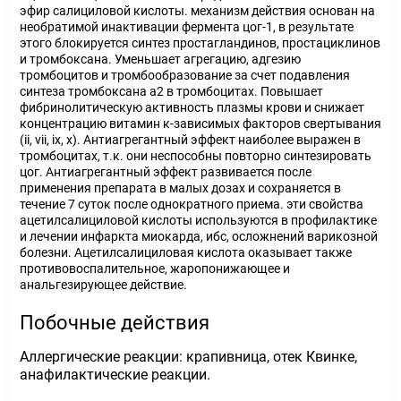
эфир салициловой кислоты. механизм действия основан на
необратимой инактивации фермента цог-1, в результате
этого блокируется синтез простагландинов, простациклинов
и тромбоксана. Уменьшает агрегацию, адгезию
тромбоцитов и тромбообразование за счет подавления
синтеза тромбоксана а2 в тромбоцитах. Повышает
фибринолитическую активность плазмы крови и снижает
концентрацию витамин к-зависимых факторов свертывания
(ii, vii, ix, x). Антиагрегантный эффект наиболее выражен в
тромбоцитах, т.к. они неспособны повторно синтезировать
цог. Антиагрегантный эффект развивается после
применения препарата в малых дозах и сохраняется в
течение 7 суток после однократного приема. эти свойства
ацетилсалициловой кислоты используются в профилактике
и лечении инфаркта миокарда, ибс, осложнений варикозной
болезни. Ацетилсалициловая кислота оказывает также
противовоспалительное, жаропонижающее и
анальгезирующее действие.
Побочные действия
Аллергические реакции: крапивница, отек Квинке,
анафилактические реакции.