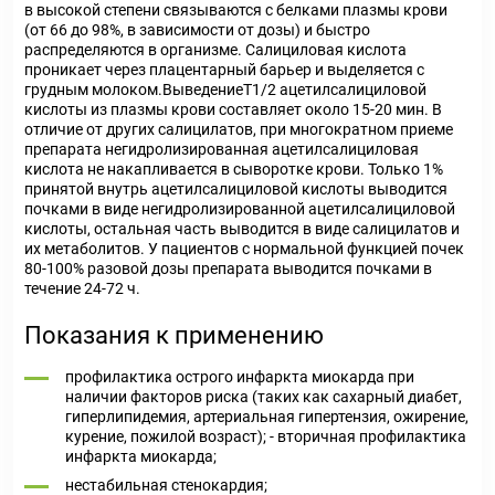
в высокой степени связываются с белками плазмы крови
(от 66 до 98%, в зависимости от дозы) и быстро
распределяются в организме. Салициловая кислота
проникает через плацентарный барьер и выделяется с
грудным молоком.ВыведениеT1/2 ацетилсалициловой
кислоты из плазмы крови составляет около 15-20 мин. В
отличие от других салицилатов, при многократном приеме
препарата негидролизированная ацетилсалициловая
кислота не накапливается в сыворотке крови. Только 1%
принятой внутрь ацетилсалициловой кислоты выводится
почками в виде негидролизированной ацетилсалициловой
кислоты, остальная часть выводится в виде салицилатов и
их метаболитов. У пациентов с нормальной функцией почек
80-100% разовой дозы препарата выводится почками в
течение 24-72 ч.
Показания к применению
профилактика острого инфаркта миокарда при
наличии факторов риска (таких как сахарный диабет,
гиперлипидемия, артериальная гипертензия, ожирение,
курение, пожилой возраст); - вторичная профилактика
инфаркта миокарда;
нестабильная стенокардия;