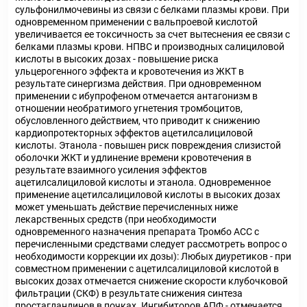
сульфонилмочевины из связи с белками плазмы крови. При
одновременном применении с вальпроевой кислотой
увеличивается ее токсичность за счет вытеснения ее связи с
белками плазмы крови. НПВС и производных салициловой
кислоты в высоких дозах - повышение риска
ульцерогенного эффекта и кровотечения из ЖКТ в
результате синергизма действия. При одновременном
применении с ибупрофеном отмечается антагонизм в
отношении необратимого угнетения тромбоцитов,
обусловленного действием, что приводит к снижению
кардиопротекторных эффектов ацетилсалициловой
кислоты. Этанола - повышен риск повреждения слизистой
оболочки ЖКТ и удлинение времени кровотечения в
результате взаимного усиления эффектов
ацетилсалициловой кислоты и этанола. Одновременное
применение ацетилсалициловой кислоты в высоких дозах
может уменьшать действие перечисленных ниже
лекарственных средств (при необходимости
одновременного назначения препарата Тромбо АСС с
перечисленными средствами следует рассмотреть вопрос о
необходимости коррекции их дозы): Любых диуретиков - при
совместном применении с ацетилсалициловой кислотой в
высоких дозах отмечается снижение скорости клубочковой
фильтрации (СКФ) в результате снижения синтеза
простагландинов в почках. Ингибиторов АПФ - отмечается