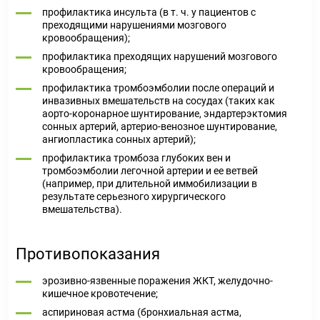
профилактика инсульта (в т. ч. у пациентов с
преходящими нарушениями мозгового
кровообращения);
профилактика преходящих нарушений мозгового
кровообращения;
профилактика тромбоэмболии после операций и
инвазивных вмешательств на сосудах (таких как
аорто-коронарное шунтирование, эндартерэктомия
сонных артерий, артерио-венозное шунтирование,
ангиопластика сонных артерий);
профилактика тромбоза глубоких вен и
тромбоэмболии легочной артерии и ее ветвей
(например, при длительной иммобилизации в
результате серьезного хирургического
вмешательства).
Противопоказания
эрозивно-язвенные поражения ЖКТ, желудочно-
кишечное кровотечение;
аспириновая астма (бронхиальная астма,