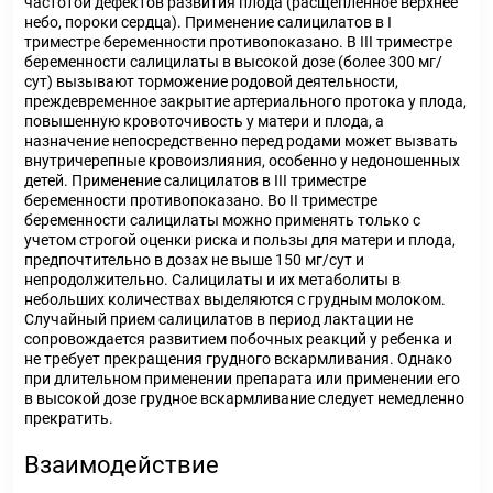
частотой дефектов развития плода (расщепленное верхнее
небо, пороки сердца). Применение салицилатов в I
триместре беременности противопоказано. В III триместре
беременности салицилаты в высокой дозе (более 300 мг/
сут) вызывают торможение родовой деятельности,
преждевременное закрытие артериального протока у плода,
повышенную кровоточивость у матери и плода, а
назначение непосредственно перед родами может вызвать
внутричерепные кровоизлияния, особенно у недоношенных
детей. Применение салицилатов в III триместре
беременности противопоказано. Во II триместре
беременности салицилаты можно применять только с
учетом строгой оценки риска и пользы для матери и плода,
предпочтительно в дозах не выше 150 мг/сут и
непродолжительно. Салицилаты и их метаболиты в
небольших количествах выделяются с грудным молоком.
Случайный прием салицилатов в период лактации не
сопровождается развитием побочных реакций у ребенка и
не требует прекращения грудного вскармливания. Однако
при длительном применении препарата или применении его
в высокой дозе грудное вскармливание следует немедленно
прекратить.
Взаимодействие