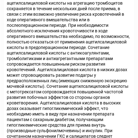
ацетилсалициловой кислоты на агрегацию тромбоцитов
сохраняется в течение нескольких дней после приема, в
связи с этим возможно увеличение риска кровотечений в
ходе оперативного вмешательства или в
послеоперационном периоде. При необходимости
абсолютного исключения кровоточивости в ходе
оперативного вмешательства необходимо, по возможности,
полностью отказаться от применения ацетилсалициловой
кислоты в предоперационном периоде. Сочетание
ацетилсалициловой кислоты с антикоагулянтами,
тромболитиками и антиагрегантными препаратами
сопровождается повышенным риском развития
кровотечений. Ацетилсалициловая кислота в низких дозах
может спровоцировать развитие подагры у
предрасположенных лиц (имеющих сниженную экскрецию
мочевой кислоты). Сочетание ацетилсалициловой кислоты
с метотрексатом сопровождается повышенной частотой
развития побочных эффектов со стороны органов
кроветворения. Ацетилсалициловая кислота в высоких
дозах оказывает гипогликемический эффект, что
необходимо иметь в виду при назначении препарата
пациентам с сахарным диабетом, получающим
гипогликемические средства для приема внутрь
(производные сульфонилмочевины) и инсулин. При
сочетанном назначении ГКС и салицилатов следует