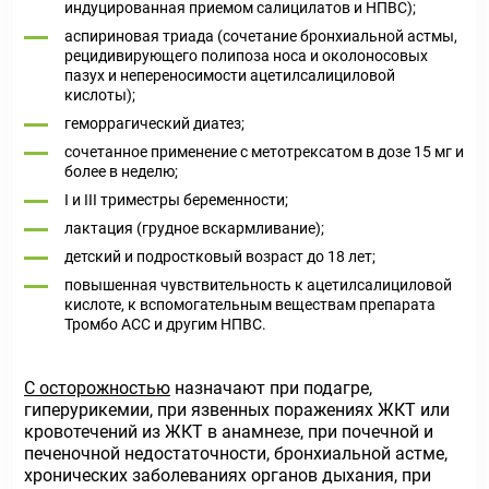
индуцированная приемом салицилатов и НПВС);
аспириновая триада (сочетание бронхиальной астмы,
рецидивирующего полипоза носа и околоносовых
пазух и непереносимости ацетилсалициловой
кислоты);
геморрагический диатез;
сочетанное применение с метотрексатом в дозе 15 мг и
более в неделю;
I и III триместры беременности;
лактация (грудное вскармливание);
детский и подростковый возраст до 18 лет;
повышенная чувствительность к ацетилсалициловой
кислоте, к вспомогательным веществам препарата
Тромбо АСС и другим НПВС.
С осторожностью
назначают при подагре,
гиперурикемии, при язвенных поражениях ЖКТ или
кровотечений из ЖКТ в анамнезе, при почечной и
печеночной недостаточности, бронхиальной астме,
хронических заболеваниях органов дыхания, при