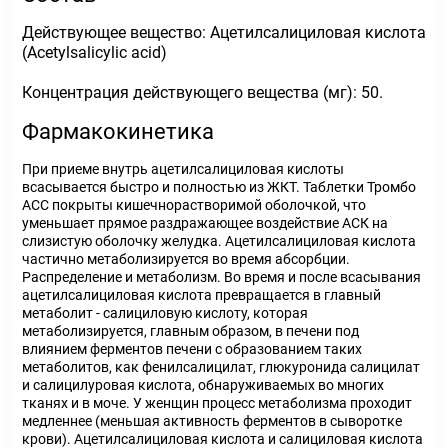
Действующее вещество: Ацетилсалициловая кислота
(Acetylsalicylic acid)
Концентрация действующего вещества (мг): 50.
Фармакокинетика
При приеме внутрь ацетилсалициловая кислоты
всасывается быстро и полностью из ЖКТ. Таблетки Тромбо
АСС покрыты кишечнорастворимой оболочкой, что
уменьшает прямое раздражающее воздействие АСК на
слизистую оболочку желудка. Ацетилсалициловая кислота
частично метаболизируется во время абсорбции.
Распределение и метаболизм. Во время и после всасывания
ацетилсалициловая кислота превращается в главный
метаболит - салициловую кислоту, которая
метаболизируется, главным образом, в печени под
влиянием ферментов печени с образованием таких
метаболитов, как фенилсалицилат, глюкуронида салицилат
и салицилуровая кислота, обнаруживаемых во многих
тканях и в моче. У женщин процесс метаболизма проходит
медленнее (меньшая активность ферментов в сыворотке
крови). Ацетилсалициловая кислота и салициловая кислота