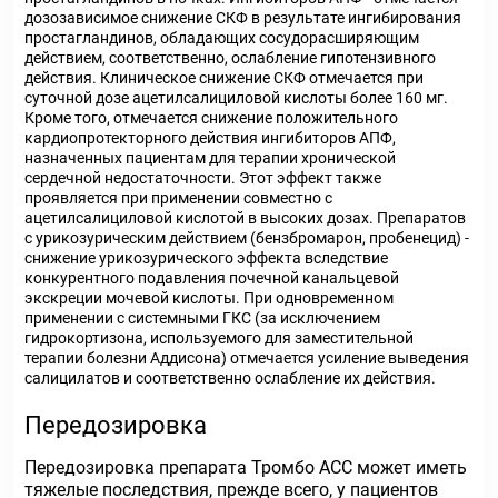
дозозависимое снижение СКФ в результате ингибирования
простагландинов, обладающих сосудорасширяющим
действием, соответственно, ослабление гипотензивного
действия. Клиническое снижение СКФ отмечается при
суточной дозе ацетилсалициловой кислоты более 160 мг.
Кроме того, отмечается снижение положительного
кардиопротекторного действия ингибиторов АПФ,
назначенных пациентам для терапии хронической
сердечной недостаточности. Этот эффект также
проявляется при применении совместно с
ацетилсалициловой кислотой в высоких дозах. Препаратов
с урикозурическим действием (бензбромарон, пробенецид) -
снижение урикозурического эффекта вследствие
конкурентного подавления почечной канальцевой
экскреции мочевой кислоты. При одновременном
применении с системными ГКС (за исключением
гидрокортизона, используемого для заместительной
терапии болезни Аддисона) отмечается усиление выведения
салицилатов и соответственно ослабление их действия.
Передозировка
Передозировка препарата Тромбо АСС может иметь
тяжелые последствия, прежде всего, у пациентов