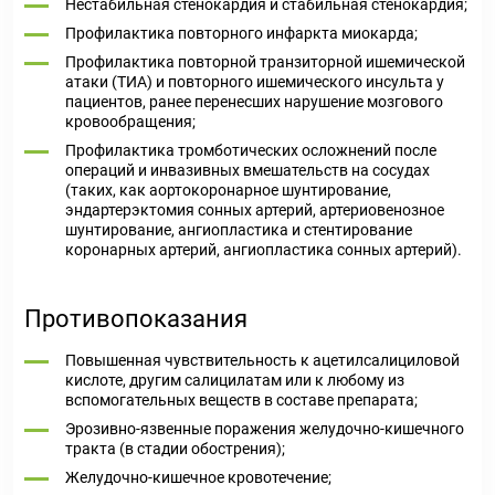
Нестабильная стенокардия и стабильная стенокардия;
Профилактика повторного инфаркта миокарда;
Профилактика повторной транзиторной ишемической
атаки (ТИА) и повторного ишемического инсульта у
пациентов, ранее перенесших нарушение мозгового
кровообращения;
Профилактика тромботических осложнений после
операций и инвазивных вмешательств на сосудах
(таких, как аортокоронарное шунтирование,
эндартерэктомия сонных артерий, артериовенозное
шунтирование, ангиопластика и стентирование
коронарных артерий, ангиопластика сонных артерий).
Противопоказания
Повышенная чувствительность к ацетилсалициловой
кислоте, другим салицилатам или к любому из
вспомогательных веществ в составе препарата;
Эрозивно-язвенные поражения желудочно-кишечного
тракта (в стадии обострения);
Желудочно-кишечное кровотечение;