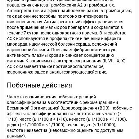
подавления синтеза тромбоксана А2 в тромбоцитах.
Антиагрегантный эффект наиболее выражен в тромбоцитах,
так как они неспособны повторно синтезировать
циклооксигеназу. Антиагрегантный эффект развивается
после применения малых доз препарата и сохраняется в
течение 7 суток после однократного приема. Эти свойства
АСК используются в профилактике и лечении инфаркта
миокарда, ишемической болезни сердца, осложнений
варикозной болезни. Повышает фибринолитическую
активность плазмы крови и снижает концентрацию
витамин К-зависимых факторов свертывания (II, VII, IX, X).
АСК оказывает также противовоспалительное,
жаропонижающее и анальгезирующее действие.
Побочные действия
Частота возникновения побочных реакций
классифицирована в соответствии с рекомендациями
Всемирной Организацией Здравоохранения (ВОЗ), побочные
эффекты классифицированы по частоте: очень часто (≥
1/10), часто (≥ 1/100 и < 1/10), нечасто (≥ 1/1000 и < 1/100),
редко (≥ 1/10000 и < 1/1000), очень редко (< 1/10000),
частота неизвестна (невозможно оценить по доступным
данным).