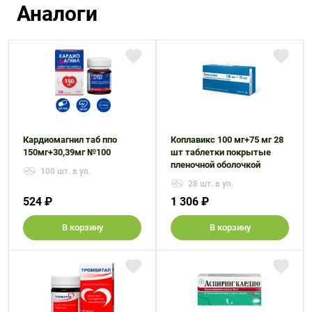
Аналоги
Кардиомагнил таб ппо
Коплавикс 100 мг+75 мг 28
150мг+30,39мг №100
шт таблетки покрытые
пленочной оболочкой
100 шт. в уп.
28 шт. в уп.
524 ₽
1 306 ₽
В корзину
В корзину