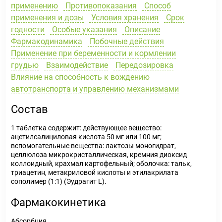
применению
Противопоказания
Способ
применения и дозы
Условия хранения
Срок
годности
Особые указания
Описание
Фармакодинамика
Побочные действия
Применение при беременности и кормлении
грудью
Взаимодействие
Передозировка
Влияние на способность к вождению
автотранспорта и управлению механизмами
Состав
1 таблетка содержит: действующее вещество:
ацетилсалициловая кислота 50 мг или 100 мг;
вспомогательные вещества: лактозы моногидрат,
целлюлоза микрокристаллическая, кремния диоксид
коллоидный, крахмал картофельный; оболочка: тальк,
триацетин, метакриловой кислоты и этилакрилата
сополимер (1:1) (Эудрагит L).
Фармакокинетика
Абсорбция