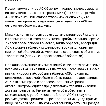
После приема внутрь АСК быстро и полностью всасывается
из желудочно-кишечного тракта (ЖКТ). Таблетки Тромбо
АСС® покрыты кишечнорастворимой оболочкой, что
уменьшает прямое раздражающее воздействие АСК на
слизистую оболочку желудка.
Максимальная концентрация ацетилсалициловой кислоты
в плазме крови (Сmах) достигается приблизительно через 2-
7 часов после приема таблеток, таким образом, абсорбция
АСК в форме таблеток кишечнорастворимых, покрытых
пленочной оболочкой, замедлена по сравнению с обычными
таблетками (без кишечнорастворимой оболочки).
При одновременном приеме с пищей отмечается замедление
всасывания АСК без влияния на степень всасывания. Более
низкая скорость абсорбции таблеток АСК, покрытых
кишечнорастворимой оболочкой, не влияет на экспозицию
АСК в плазме крови и ее способность ингибировать
агрегацию тромбоцитов при длительной терапии низкими
дозами препарата. Тем не менее, чтобы обеспечить
максимальную устойчивость таблеток АСК в желудке,
рекомендуется принимать препарат за 30 минут до приема
пищи, запивая большим количеством жидкости (см. раздел