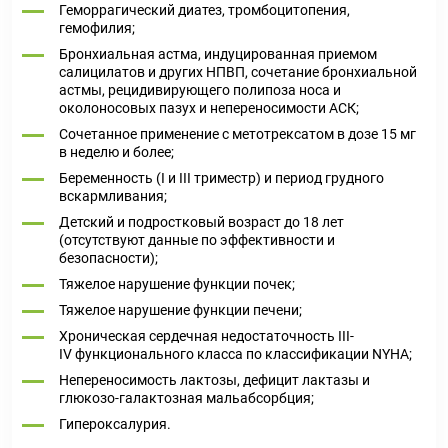
Геморрагический диатез, тромбоцитопения,
гемофилия;
Бронхиальная астма, индуцированная приемом
салицилатов и других НПВП, сочетание бронхиальной
астмы, рецидивирующего полипоза носа и
околоносовых пазух и непереносимости АСК;
Сочетанное применение с метотрексатом в дозе 15 мг
в неделю и более;
Беременность (I и III триместр) и период грудного
вскармливания;
Детский и подростковый возраст до 18 лет
(отсутствуют данные по эффективности и
безопасности);
Тяжелое нарушение функции почек;
Тяжелое нарушение функции печени;
Хроническая сердечная недостаточность III-
IV функционального класса по классификации NYHA;
Непереносимость лактозы, дефицит лактазы и
глюкозо-галактозная мальабсорбция;
Гипероксалурия.