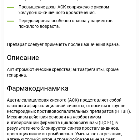
Превышение дозы АСК сопряжено с риском
желудочно-кишечного кровотечения.
Передозировка особенно опасна у пациентов
пожилого возраста.
Препарат следует применять после назначения врача.
Описание
Антитромботические средства; антиагреганты, кроме
гепарина.
Фармакодинамика
Ацетилсалициловая кислота (АСК) представляет собой
сложный эфир салициловой кислоты, относится к группе
нестероидных противовоспалительных препаратов (НПВП).
Механизм действия основан на необратимом
ингибировании фермента циклооксигеназы (ЦОГ-1), в
результате чего блокируется синтез простагландинов,
простациклинов и тромбоксана. Уменьшает агрегацию,
адгезию тромбоцитов и тромбообразование за счет