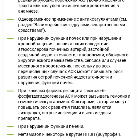
рецидивирующие поражения желудочно-кишечного
тракта или желудочно­-кишечные кровотечения в
анамнезе.
Одновременное применение с антикоагулянтами (см.
раздел "Взаимодействие с другими лекарственными
средствами").
При нарушении функции почек или при нарушении
кровообращения, возникающих вследствие
атеросклероза почечных артерий, застойной
сердечной недостаточности, гиповолемии, обширного
хирургического вмешательства, сепсиса или случаев
массивного кровотечения, поскольку во всех
перечисленных случаях АСК может повышать риск
развития острой почечной недостаточности и
нарушения функции почек.
При тяжелых формах дефицита глюкозо-6-
фосфатдегидрогеназы АСК может вызывать гемолиз и
гемолитическую анемию. Факторами, которые могут
повышать риск развития гемолиза, являются
лихорадка, острые инфекции и высокие дозы
препарата.
При нарушении функции печени.
Метамизол и некоторые другие НПВП (ибупрофен,