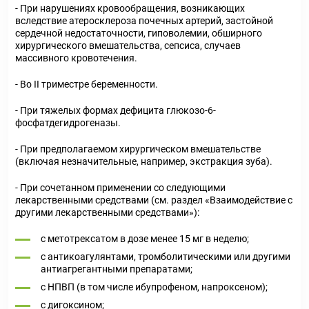
- При нарушениях кровообращения, возникающих
вследствие атеросклероза почечных артерий, застойной
сердечной недостаточности, гиповолемии, обширного
хирургического вмешательства, сепсиса, случаев
массивного кровотечения.
- Во II триместре беременности.
- При тяжелых формах дефицита глюкозо-6-
фосфатдегидрогеназы.
- При предполагаемом хирургическом вмешательстве
(включая незначительные, например, экстракция зуба).
- При сочетанном применении со следующими
лекарственными средствами (см. раздел «Взаимодействие с
другими лекарственными средствами»):
с метотрексатом в дозе менее 15 мг в неделю;
с антикоагулянтами, тромболитическими или другими
антиагрегантными препаратами;
с НПВП (в том числе ибупрофеном, напроксеном);
с дигоксином;