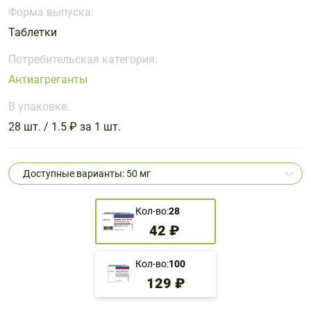
Поливитаминные
При
и гриппе
Форма выпуска:
комплексы
простуде
Противоаллергические
Противовоспалительные
Таблетки
Пробиотики
Сахарный
препараты
препараты
диабет
Потребительская категория:
Противогрибковые
Противоопухолевые
Антиагреганты
Тонизирующие
Фиточай/
препараты
препараты
чай
В упаковке:
Противопаразитарные
Растительные
препараты
препараты
28 шт. / 1.5 ₽ за 1 шт.
Сердечно-
Система
сосудистые
обмена
Доступные варианты: 50 мг
препараты
веществ
Средства
Стоматологические
Кол-во:
28
от
препараты
42 ₽
алкоголизма
и курения
Кол-во:
100
129 ₽