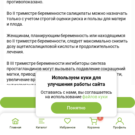
противопоказано.
Во II триместре беременности салицилаты можно назначать
только с учетом строгой оценки риска и пользы для матери
и плода.
Женщинам, планирующим беременность или находящимся
во II триместре беременности, следует максимально снизить
дозу ацетилсалициловой кислоты и продолжительность
лечения.
В III триместре беременности ингибиторы синтеза
простагландинов могут вызывать подавление сокращений
матки, приводящее к торможению родовой деятельности,
Используем куки для
увеличение времени кровотечения и усиление
улучшения работы сайта
антиагрегантного эффекта (даже при применении
42 ₽
ацетилсалициловой кислоты в низких дозах).
Оставаясь с нами, вы соглашаетесь
на использование
файлов куки
У плода возможно развитие сердечно-легочной
В корзину
интоксикации с преждевременным закрытием
Понятно
артериального протока и развитием легочной гипертензии, а
также нарушение функции почек, вплоть до развития
0
почечной недостаточности, сопровождающейся
Главная
Каталог
Избранное
Корзина
Профиль
маловодием. Применение ацетилсалициловой кислоты в III
триместре беременности противопоказано.