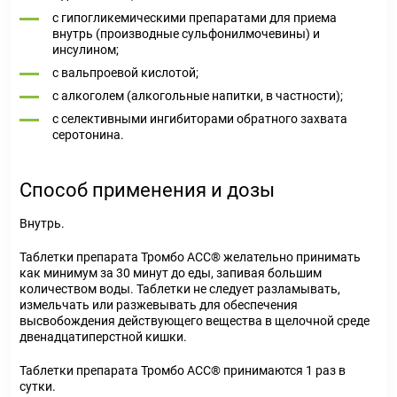
с гипогликемическими препаратами для приема
внутрь (производные сульфонилмочевины) и
инсулином;
с вальпроевой кислотой;
с алкоголем (алкогольные напитки, в частности);
с селективными ингибиторами обратного захвата
серотонина.
Способ применения и дозы
Внутрь.
Таблетки препарата Тромбо АСС® желательно принимать
как минимум за 30 минут до еды, запивая большим
количеством воды. Таблетки не следует разламывать,
измельчать или разжевывать для обеспечения
высвобождения действующего вещества в щелочной среде
двенадцатиперстной кишки.
Таблетки препарата Тромбо АСС® принимаются 1 раз в
сутки.