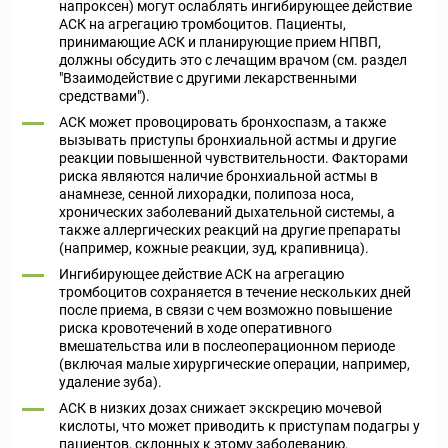
напроксен) могут ослаблять ингибирующее действие
АСК на агрегацию тромбоцитов. Пациенты,
принимающие АСК и планирующие прием НПВП,
должны обсудить это с лечащим врачом (см. раздел
"Взаимодействие с другими лекарственными
средствами").
АСК может провоцировать бронхоспазм, а также
вызывать приступы бронхиальной астмы и другие
реакции повышенной чувствительности. Факторами
риска являются наличие бронхиальной астмы в
анамнезе, сенной лихорадки, полипоза носа,
хронических заболеваний дыхательной системы, а
также аллергических реакций на другие препараты
(например, кожные реакции, зуд, крапивница).
Ингибирующее действие АСК на агрегацию
тромбоцитов сохраняется в течение нескольких дней
после приема, в связи с чем возможно повышение
риска кровотечений в ходе оперативного
вмешательства или в послеоперационном периоде
(включая малые хирургические операции, например,
удаление зуба).
АСК в низких дозах снижает экскрецию мочевой
кислоты, что может приводить к приступам подагры у
пациентов, склонных к этому заболеванию.