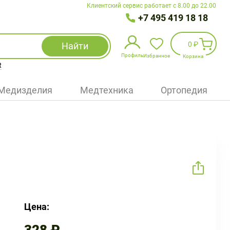
Клиентский сервис работает с 8.00 до 22.00
+7 495 419 18 18
0 ₽
Найти
Профиль
Избранное
Корзина
R
Избранное
(
0
)
Медизделия
Медтехника
Ортопедия
Войти
БАД
Медицинская техника (приборы)
Наборы
Упаковка
Цена: