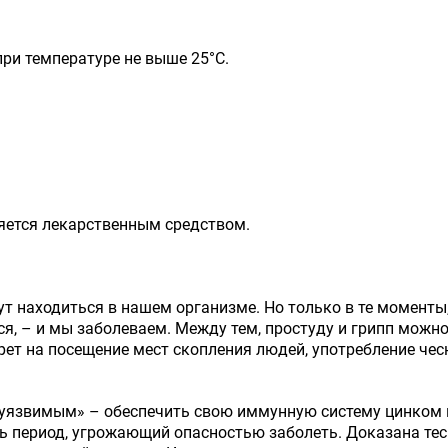
при температуре не выше 25°C.
ляется лекарственным средством.
т находиться в нашем организме. Но только в те моменты
я, – и мы заболеваем. Между тем, простуду и грипп можн
т на посещение мест скопления людей, употребление чесн
неуязвимым» – обеспечить свою иммунную систему цинком
сь период, угрожающий опасностью заболеть. Доказана т