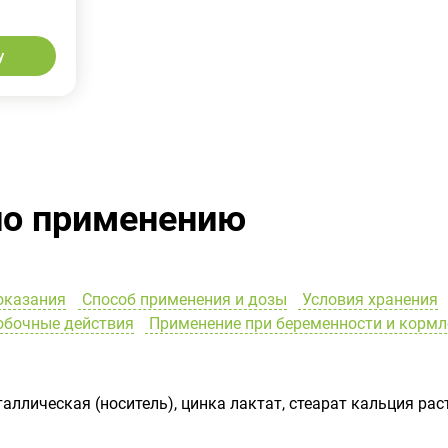
у
по применению
оказания
Способ применения и дозы
Условия хранения
бочные действия
Применение при беременности и кормл
ллическая (носитель), цинка лактат, стеарат кальция ра