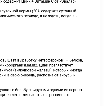
х содержит Цинк + Витамин С от «Эвалар»
й суточной нормы (20% содержит суточный
огического периода, а не ждать, когда вы
 повышает выработку интерферонов1 – белков,
 микроорганизмами2. Цинк препятствует
тимуса (вилочковой железы), который иногда
ни, в свою очередь, распознают вирусы и
упают в борьбу с вирусами одними из первых.
ите клеток легких от их агрессивного