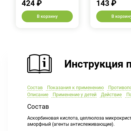
424 ₽
143 ₽
В корзину
В корзин
Инструкция 
Состав
Показания к применению
Противоп
Описание
Применение у детей
Действие
По
Состав
Аскорбиновая кислота, целлюлоза микрокриста
аморфный (агенты антислеживающие).