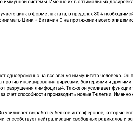
ью иммунной системы. Именно их в оптимальных дозировка
лучаете цинк в форме лактата, в пределах 80% необходимо
ринимать Цинк + Витамин С на протяжении всего эпидемиол
ияет одновременно на все звенья иммунитета человека. Он
а против инфицирования вирусами, бактериями и другими
 от разрушения лимфоциты4. Также он усиливает функции 
 счет способности производить новые Т-клетки. Именно о
 усиливает выработку белков интерферонов, которые вст
, способствует нейтрализации свободных радикалов и защ