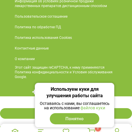
Информация об условиях розничной продажи
лекарственных препаратов дистанционным способом
Пользовательское соглашение
Политика по обработке ПД
Политика использования Cookies
Контактные данные
О компании
Этот сайт защищен reCAPTCHA, к нему применяются
Политика конфиденциальности и Условия обслуживания
Google.
Используем куки для
+7 495 419 18 18
улучшения работы сайта
143 ₽
Мы в социальных сетях
Оставаясь с нами, вы соглашаетесь
на использование
файлов куки
В корзину
Понятно
0