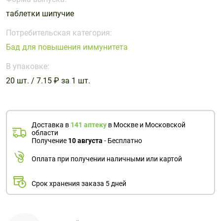
Поливитаминные
При
и гриппе
таблетки шипучие
комплексы
простуде
Противоаллергические
Противовоспалительные
Пробиотики
Сахарный
препараты
препараты
Потребительская категория:
диабет
Бад для повышения иммунитета
Противогрибковые
Противоопухолевые
Тонизирующие
Фиточай/
препараты
препараты
В упаковке:
чай
Противопаразитарные
Растительные
20 шт. / 7.15 ₽ за 1 шт.
препараты
препараты
Сердечно-
Система
сосудистые
обмена
Доставка в
141 аптеку
в Москве и Московской
препараты
веществ
области
Получение
10 августа
- Бесплатно
Средства
Стоматологические
от
препараты
Оплата при получении наличными или картой
алкоголизма
и курения
Срок хранения заказа 5 дней