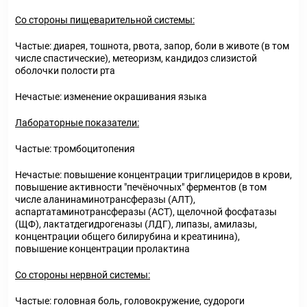
Со стороны пищеварительной системы:
Частые: диарея, тошнота, рвота, запор, боли в животе (в том
числе спастические), метеоризм, кандидоз слизистой
оболочки полости рта
Нечастые: изменение окрашивания языка
Лабораторные показатели:
Частые: тромбоцитопения
Нечастые: повышение концентрации триглицеридов в крови,
повышение активности "печёночных" ферментов (в том
числе аланинаминотрансферазы (АЛТ),
аспартатаминотрансферазы (ACT), щелочной фосфатазы
(ЩФ), лактатдегидрогеназы (ЛДГ), липазы, амилазы,
концентрации общего билирубина и креатинина),
повышение концентрации пролактина
Со стороны нервной системы:
Частые: головная боль, головокружение, судороги