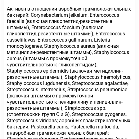
Активен в отношении аэробных грамположительных
бактерий: Corynebacterium jeikeium, Enterococcus
faecalis (включая гликопептид-резистентные
штаммы), Enterococcus faecium (включая
гликопептид-резистентные штаммы), Enterococcus
casseliflavus, Enterococcus gallinarum, Listeria
monocytogenes, Staphylococcus aureus (включая
метициллин-резистентные штаммы), Staphylococcus
aureus (штаммы с промежуточной
чувствительностью к гликопептидам),
Staphylococcus epidermidis (включая метициллин-
резистентные штаммы), Staphylococcus haemolyticus,
Staphylococcus lugdunensis, Streptococcus agalactiae,
Streptococcus intermedius, Streptococcus pneumoniae
(включая штаммы с промежуточной
чувствительностью к пенициллину и пенициллин-
резистентные штаммы), Streptococcus spp.
(стрептококки групп C и G), Streptococcus pyogenes,
Streptococcus viridans; аэробных грамотрицательных
бактерий: Pasteurella canis, Pasteurella multocida;
анаэробных грамположительных бактерий: