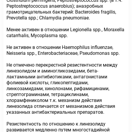
Clostridium perfringens, Peptostreptococcus spp. (в т.ч.
Peptostreptococcus anaerobius); анаэробных
грамотрицательных бактерий: Bacteroides fragilis,
Prevotella spp.; Chlamydia pneumoniae.
Менее активен в отношении Legionella spp., Moraxella
catarrhalis, Mycoplasma spp.
Не активен в отношении Haemophilus influenzae,
Neisseria spp., Enterobacteriaceae, Pseudomonas spp.
Не отмечено перекрестной резистентности между
линезолидом и аминогликозидами, бета-
лактамными антибиотиками, антагонистами
фолиевой кислоты, гликопептидами,
линкозамидами, хинолонами, рифамицинами,
стрептограминами, тетрациклинами,
хлорамфениколом т.к. механизм действия
линезолида отличается от механизмов действия
указанных антибактериальных препаратов.
Резистентность по отношению к линезолиду
развивается медленно путем многостадийной