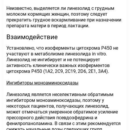
Неизвестно, выделяется ли линезолид с грудным
молоком кормящих женщин, поэтому следует
прекратить грудное вскармливание при назначении
препарата матери в период лактации.
Взаимодействие
Установлено, что изоферменты цитохрома Р450 не
участвуют в метаболизме линезолида in vitro.
Линезолид не ингибирует и не потенцирует
активность клинически важных изоферментов
цитохрома Р450 (1А2, 2С9, 2С19, 2D6, 2Е1, 3А4).
Ингибиторы моноаминоксидазы
Линезолид является неселективным обратимым
ингибитором моноаминоксидазы, поэтому у
некоторых пациентов, получающих линезолид,
может отмечаться умеренное обратимое усиление
прессорного действия псевдоэфедрина и
фенилропаноламина. В связи с этим рекомендуется
снижать начальные дозы следующих групп