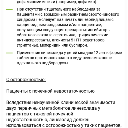
дофаминомиметики (например, дофамин).
При отсутствии тщательного наблюдения за
пациентами с возможным развитием серотонинового
синдрома не следует назначать линезолид лицам с
карциноидным синдромом и/или пациентам,
получающим следующие препараты: ингибиторы
обратного захвата серотонина, трициклические
антидепрессанты, агонисты 5-НТ1 рецепторов
(триптаны), меперидин или буспирон.
Применение линезолида у детей младше 12 лет в форме
таблеток противопоказано в виду невозможности
адекватного подбора дозы.
С осторожностью:
Пациенты с почечной недостаточностью
Вследствие неизученной клинической значимости
двух первичных метаболитов линезолида у
пациентов с тяжелой почечной
недостаточностью, линезолид должен
использоваться с осторожностью у таких пациентов,