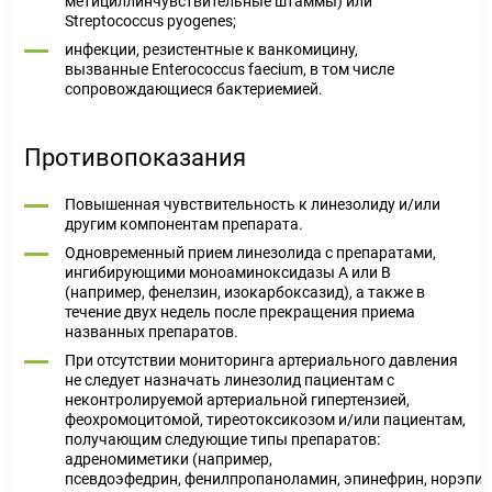
метициллинчувствительные штаммы) или
Streptococcus pyogenes;
инфекции, резистентные к ванкомицину,
вызванные Enterococcus faecium, в том числе
сопровождающиеся бактериемией.
Противопоказания
Повышенная чувствительность к линезолиду и/или
другим компонентам препарата.
Одновременный прием линезолида с препаратами,
ингибирующими моноаминоксидазы А или В
(например, фенелзин, изокарбоксазид), а также в
течение двух недель после прекращения приема
названных препаратов.
При отсутствии мониторинга артериального давления
не следует назначать линезолид пациентам с
неконтролируемой артериальной гипертензией,
феохромоцитомой, тиреотоксикозом и/или пациентам,
получающим следующие типы препаратов:
адреномиметики (например,
псевдоэфедрин, фенилпропаноламин, эпинефрин, норэпин