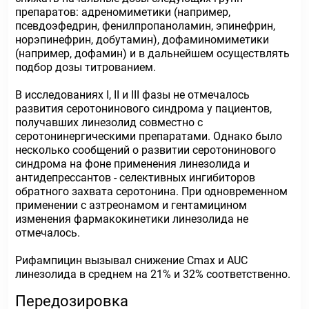
препаратов: адреномиметики (например,
псевдоэфедрин, фенилпропаноламин, эпинефрин,
норэпинефрин, добутамин), дофаминомиметики
(например, дофамин) и в дальнейшем осуществлять
подбор дозы титрованием.
В исследованиях I, II и III фазы не отмечалось
развития серотонинового синдрома у пациентов,
получавших линезолид совместно с
серотонинергическими препаратами. Однако было
несколько сообщений о развитии серотонинового
синдрома на фоне применения линезолида и
антидепрессантов - селективных ингибиторов
обратного захвата серотонина. При одновременном
применении с азтреонамом и гентамицином
изменения фармакокинетики линезолида не
отмечалось.
Рифампицин вызывал снижение Сmах и AUC
линезолида в среднем на 21% и 32% соответственно.
Передозировка