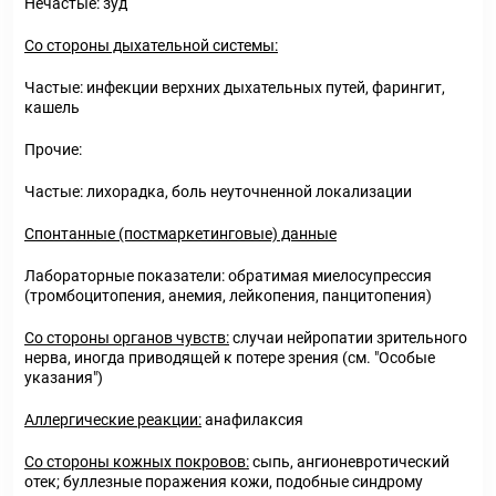
Нечастые: зуд
Со стороны дыхательной системы:
Частые: инфекции верхних дыхательных путей, фарингит,
кашель
Прочие:
Частые: лихорадка, боль неуточненной локализации
Спонтанные (постмаркетинговые) данные
Лабораторные показатели: обратимая миелосупрессия
(тромбоцитопения, анемия, лейкопения, панцитопения)
Со стороны органов чувств:
случаи нейропатии зрительного
нерва, иногда приводящей к потере зрения (см. "Особые
указания")
Аллергические реакции:
анафилаксия
Со стороны кожных покровов:
сыпь, ангионевротический
отек; буллезные поражения кожи, подобные синдрому