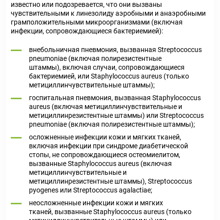
известно или подозревается, что они вызваны
чувствительными к линезолиду аэробными и анаэробными
грамположительными микроорганизмами (включая
инфекции, сопровождающиеся бактериемией):
внебольничная пневмония, вызванная Streptococcus
pneumoniae (включая полирезистентные
штаммы), включая случаи, сопровождающиеся
бактериемией, или Staphylococcus aureus (только
метициллинчувствительные штаммы);
госпитальная пневмония, вызванная Staphylococcus
aureus (включая метициллинчувствительные и
метициллинрезистентные штаммы) или Streptococcus
pneumoniae (включая полирезистентные штаммы);
осложненные инфекции кожи и мягких тканей,
включая инфекции при синдроме диабетической
стопы, не сопровождающиеся остеомиелитом,
вызванные Staphylococcus aureus (включая
метициллинчувствительные и
метициллинрезистентные штаммы), Streptococcus
pyogenes или Streptococcus agalactiae;
неосложненные инфекции кожи и мягких
тканей, вызванные Staphylococcus aureus (только