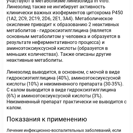
участвуют в метаболизме линезолида in vitro.
Линезолид также не ингибирует активность
клинически важных изоферментов цитохрома P450
(1А2, 2С9, 2С19, 2D6, 2Е1, 3А4). Метаболическое
окисление приводит к образованию 2 неактивных
метаболитов - гидроксиэтилглицина (является
основным метаболитом у человека и образуется в
результате неферментативного процесса) и
аминоэтоксиуксусной кислоты (образуется в
меньших количествах). Также описаны другие
неактивные метаболиты.
Линезолид выводится, в основном, с мочой в виде
гидроксиэтилглицина (40%), аминоэтоксиуксусной
кислоты (10%) и неизмененного препарата (30-35%).
С калом выводится в виде гидроксиэтилглицина
(6%) и аминоэтоксиуксусной кислоты (3%).
Неизмененный препарат практически не выводится с
калом.
Показания к применению
Лечение инфекционно-воспалительных заболеваний, если