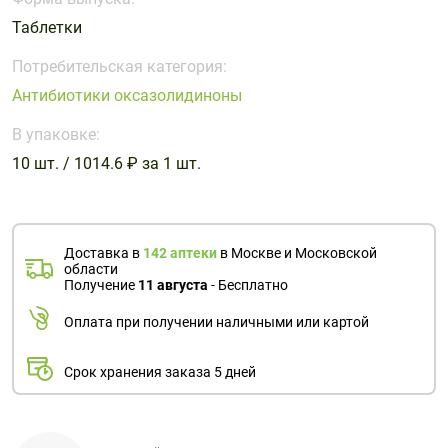
Поливитаминные
При
и гриппе
Таблетки
комплексы
простуде
Противоаллергические
Противовоспалительные
Пробиотики
Сахарный
препараты
препараты
Потребительская категория:
диабет
Антибиотики оксазолидиноны
Противогрибковые
Противоопухолевые
Тонизирующие
Фиточай/
препараты
препараты
В упаковке:
чай
Противопаразитарные
Растительные
10 шт. / 1014.6 ₽ за 1 шт.
препараты
препараты
Сердечно-
Система
сосудистые
обмена
Доставка в
142 аптеки
в Москве и Московской
препараты
веществ
области
Получение
11 августа
- Бесплатно
Средства
Стоматологические
от
препараты
Оплата при получении наличными или картой
алкоголизма
и курения
Срок хранения заказа 5 дней