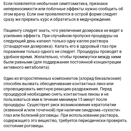
Если появляется необычная симптоматика, признаки
непереносимости или побочные эффекты нужно сообщить об
этом врачу. Если они проявляются в острой форме следует
сразу же прервать курс и обратиться в медучреждение.
Пациенту следует знать, что увеличение дозировки не ведет к
усилению эффекта. При случайном пропуске процедуры на
следующий день капают только одну каплю раствора
(стандартная дозировка). Капать его в здоровый глаз при
поражении только одного не следует. Процедуры проводят в
удобное время. Желательно, чтобы промежутки между ними
были равными (для поддержания постоянной концентрации
активного метаболита).
Один из второстепенных компонентов (хлорид бензалкония)
способен вызвать обесцвечивание контактных линз или
спровоцировать местную реакцию раздражения. Перед
процедурой необходимо снять контактные линзы и не
пользоваться ими в течение минимум 15 минут после
процедуры. Существует риск возникновения кератопатии
(язвенной и/или точечной) при наличии синдрома «сухости»
глаз или болезней роговицы. При использовании раствора,
содержащего это вещество, требуется периодически проверять
состояние роговицы.