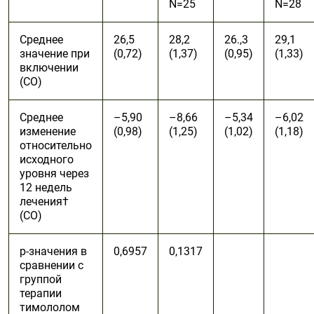
N=25
N=28
Среднее
26,5
28,2
26.,3
29,1
значение при
(0,72)
(1,37)
(0,95)
(1,33)
включении
(СО)
Среднее
–5,90
–8,66
–5,34
–6,02
изменение
(0,98)
(1,25)
(1,02)
(1,18)
относительно
исходного
уровня через
12 недель
лечения†
(СО)
p-значения в
0,6957
0,1317
сравнении с
группой
терапии
тимололом