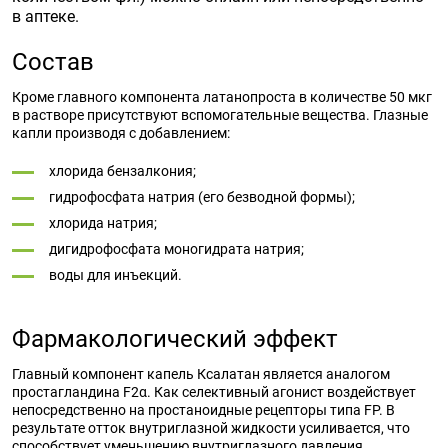
в аптеке.
Состав
Кроме главного компонента латанопроста в количестве 50 мкг
в растворе присутствуют вспомогательные вещества. Глазные
капли производя с добавлением:
хлорида бензалкония;
гидрофосфата натрия (его безводной формы);
хлорида натрия;
дигидрофосфата моногидрата натрия;
воды для инъекций.
Фармакологический эффект
Главный компонент капель Ксалатан является аналогом
простагландина F2α. Как селективный агонист воздействует
непосредственно на простаноидные рецепторы типа FP. В
результате отток внутриглазной жидкости усиливается, что
способствует уменьшению внутриглазного давления.