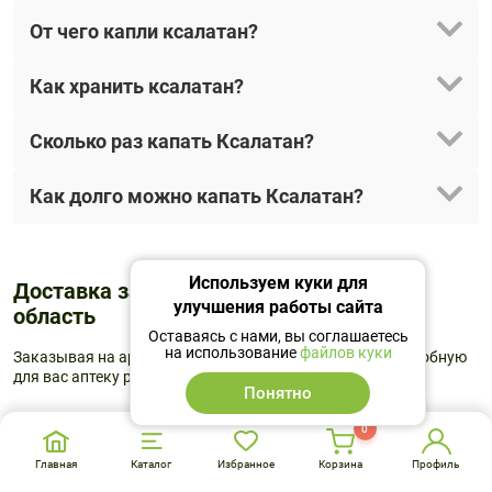
От чего капли ксалатан?
Как хранить ксалатан?
Сколько раз капать Ксалатан?
Как долго можно капать Ксалатан?
Используем куки для
Доставка заказа Москва и Московская
улучшения работы сайта
область
Оставаясь с нами, вы соглашаетесь
на использование
файлов куки
Заказывая на aptstore.ru, можно выбрать доставку в удобную
для вас аптеку рядом с домом или по дороге на работу.
Понятно
0
Самовывоз из аптеки
Главная
Каталог
Избранное
Корзина
Профиль