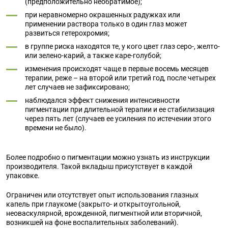
(предположительно необратимое);
при неравномерно окрашенных радужках или
применении раствора только в один глаз может
развиться гетерохромия;
в группе риска находятся те, у кого цвет глаз серо-, желто-
или зелено-карий, а также каре-голубой;
изменения происходят чаще в первые восемь месяцев
терапии, реже – на второй или третий год, после четырех
лет случаев не зафиксировано;
наблюдался эффект снижения интенсивности
пигментации при длительной терапии и ее стабилизация
через пять лет (случаев ее усиления по истечении этого
времени не было).
Более подробно о пигментации можно узнать из инструкции
производителя. Такой вкладыш присутствует в каждой
упаковке.
Ограничен или отсутствует опыт использования глазных
капель при глаукоме (закрыто- и открытоугольной,
неоваскулярной, врожденной, пигментной или вторичной,
возникшей на фоне воспалительных заболеваний).