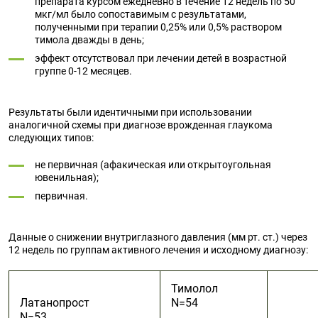
препарата курсом ежедневно в течение 12 недель по 50
мкг/мл было сопоставимым с результатами,
полученными при терапии 0,25% или 0,5% раствором
тимола дважды в день;
эффект отсутствовал при лечении детей в возрастной
группе 0-12 месяцев.
Результаты были идентичными при использовании
аналогичной схемы при диагнозе врожденная глаукома
следующих типов:
не первичная (афакическая или открытоугольная
ювенильная);
первичная.
Данные о снижении внутриглазного давления (мм рт. ст.) через
12 недель по группам активного лечения и исходному диагнозу:
Тимолол
Латанопрост
N=54
N=53