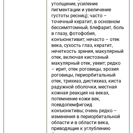
утолщение, усиление
пигментации и увеличение
густоты ресниц); часто –
точечный кератит, в основном
бессимптомный, блефарит, боль
в глазу, фотофобия,
конъюнктивит; нечасто – отек
века, сухость глаз, кератит,
нечеткость зрения, макулярный
отек, включая кистозный
макулярный отек, увеит; редко
– ирит, отек роговицы, эрозия
роговицы, периорбитальный
отек, трихиаз, дистихиаз, киста
радужной оболочки, местная
кожная реакция на веках,
потемнение кожи век,
псевдопемфигоид
конъюнктивы; очень редко –
изменения в периорбитальной
области и в области века,
приводящие к углублению