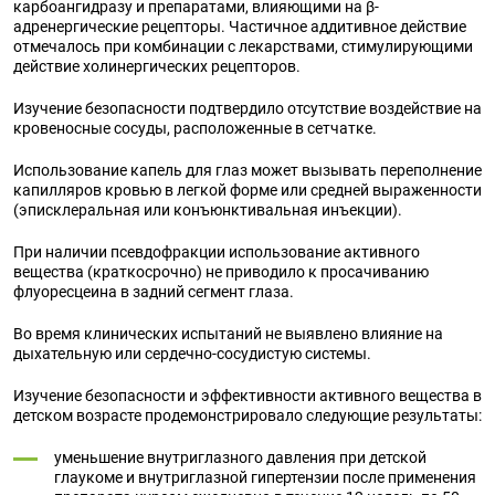
карбоангидразу и препаратами, влияющими на β-
адренергические рецепторы. Частичное аддитивное действие
отмечалось при комбинации с лекарствами, стимулирующими
действие холинергических рецепторов.
Изучение безопасности подтвердило отсутствие воздействие на
кровеносные сосуды, расположенные в сетчатке.
Использование капель для глаз может вызывать переполнение
капилляров кровью в легкой форме или средней выраженности
(эписклеральная или конъюнктивальная инъекции).
При наличии псевдофракции использование активного
вещества (краткосрочно) не приводило к просачиванию
флуоресцеина в задний сегмент глаза.
Во время клинических испытаний не выявлено влияние на
дыхательную или сердечно-сосудистую системы.
Изучение безопасности и эффективности активного вещества в
детском возрасте продемонстрировало следующие результаты:
уменьшение внутриглазного давления при детской
глаукоме и внутриглазной гипертензии после применения