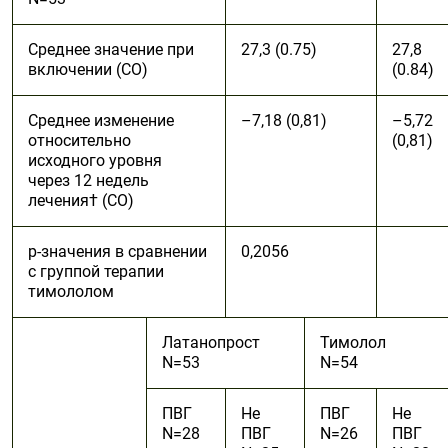
Среднее значение при
27,3 (0.75)
27,8
включении (СО)
(0.84)
Среднее изменение
–7,18 (0,81)
–5,72
относительно
(0,81)
исходного уровня
через 12 недель
лечения† (СО)
p-значения в сравнении
0,2056
с группой терапии
тимололом
Латанопрост
Тимолол
N=53
N=54
ПВГ
Не
ПВГ
Не
N=28
ПВГ
N=26
ПВГ