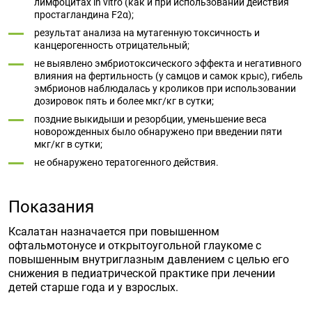
лимфоцитах in vitro (как и при использовании действия
простагландина F2α);
результат анализа на мутагенную токсичность и
канцерогенность отрицательный;
не выявлено эмбриотоксического эффекта и негативного
влияния на фертильность (у самцов и самок крыс), гибель
эмбрионов наблюдалась у кроликов при использовании
дозировок пять и более мкг/кг в сутки;
поздние выкидыши и резорбции, уменьшение веса
новорожденных было обнаружено при введении пяти
мкг/кг в сутки;
не обнаружено тератогенного действия.
Показания
Ксалатан назначается при повышенном
офтальмотонусе и открытоугольной глаукоме с
повышенным внутриглазным давлением с целью его
снижения в педиатрической практике при лечении
детей старше года и у взрослых.