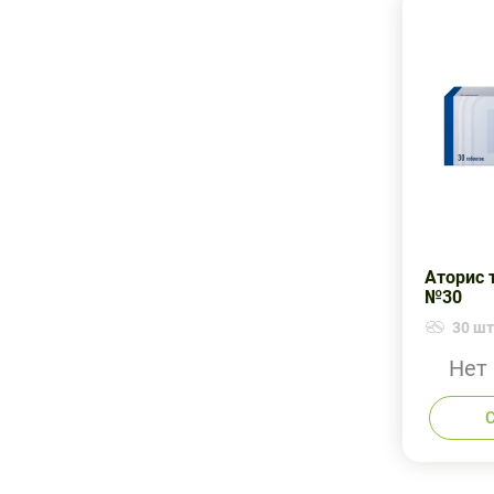
Аторис 
№30
30 шт.
Нет