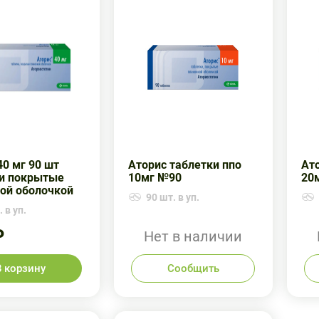
40 мг 90 шт
Аторис таблетки ппо
Ато
и покрытые
10мг №90
20
ой оболочкой
90 шт. в уп.
 в уп.
₽
Нет в наличии
В корзину
Сообщить