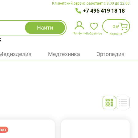
Клиентский сервис работает с 8.00 до 22.00
+7 495 419 18 18
0 ₽
Найти
Профиль
Избранное
Корзина
R
Избранное
(
0
)
Медизделия
Медтехника
Ортопедия
Войти
БАД
Медицинская техника (приборы)
Наборы
Упаковка
идка