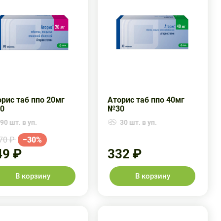
рис таб ппо 20мг
Аторис таб ппо 40мг
0
№30
90 шт. в уп.
30 шт. в уп.
70 ₽
−30%
49 ₽
332 ₽
В корзину
В корзину