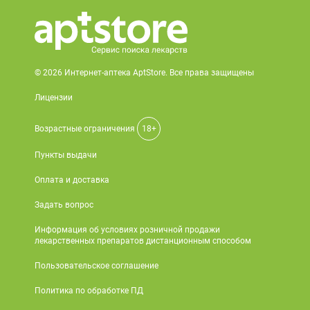
Поливитаминные
При
и гриппе
комплексы
простуде
Противоаллергические
Противовоспалительные
Пробиотики
Сахарный
препараты
препараты
диабет
Противогрибковые
Противоопухолевые
© 2026 Интернет-аптека AptStore. Все права защищены
Тонизирующие
Фиточай/
препараты
препараты
чай
Лицензии
Противопаразитарные
Растительные
препараты
препараты
Возрастные ограничения
18+
Сердечно-
Система
Пункты выдачи
сосудистые
обмена
препараты
веществ
Оплата и доставка
Средства
Стоматологические
Задать вопрос
от
препараты
Информация об условиях розничной продажи
алкоголизма
лекарственных препаратов дистанционным способом
и курения
Пользовательское соглашение
Политика по обработке ПД