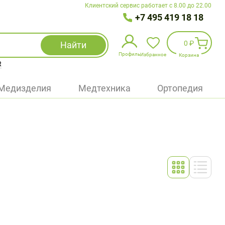
Клиентский сервис работает с 8.00 до 22.00
+7 495 419 18 18
0 ₽
Найти
Профиль
Избранное
Корзина
R
Избранное
(
0
)
Медизделия
Медтехника
Ортопедия
Войти
БАД
Медицинская техника (приборы)
Наборы
Упаковка