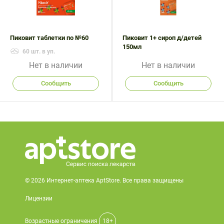
Поливитаминные
При
и гриппе
комплексы
простуде
Противоаллергические
Противовоспалительные
Пробиотики
Сахарный
препараты
препараты
Пиковит таблетки по №60
Пиковит 1+ сироп д/детей
диабет
150мл
Противогрибковые
Противоопухолевые
60 шт. в уп.
Тонизирующие
Фиточай/
препараты
препараты
Нет в наличии
Нет в наличии
чай
Противопаразитарные
Растительные
Сообщить
Сообщить
препараты
препараты
Сердечно-
Система
сосудистые
обмена
препараты
веществ
Средства
Стоматологические
от
препараты
алкоголизма
и курения
© 2026 Интернет-аптека AptStore. Все права защищены
Лицензии
Возрастные ограничения
18+