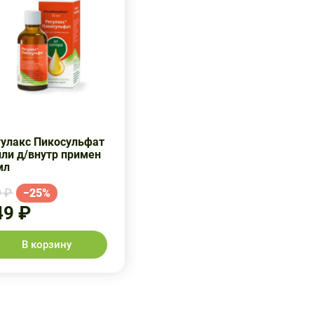
гулакс Пикосульфат
пли д/внутр примен
мл
 ₽
−25%
49 ₽
В корзину