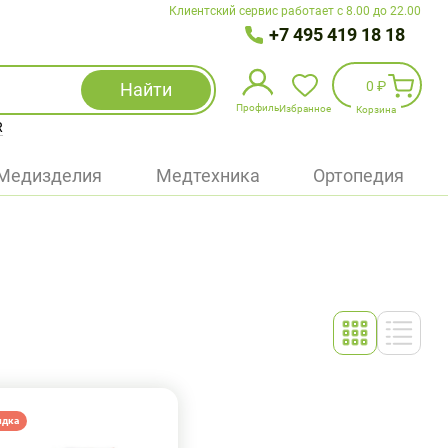
Клиентский сервис работает с 8.00 до 22.00
+7 495 419 18 18
0 ₽
Найти
Профиль
Избранное
Корзина
R
Избранное
(
0
)
Медизделия
Медтехника
Ортопедия
Войти
БАД
Медицинская техника (приборы)
Наборы
Упаковка
идка