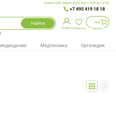
Клиентский сервис работает с 8.00 до 22.00
+7 495 419 18 18
0 ₽
Найти
Профиль
Избранное
Корзина
R
Избранное
(
0
)
Медизделия
Медтехника
Ортопедия
Войти
БАД
Медицинская техника (приборы)
Наборы
Упаковка