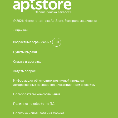
Поливитаминные
При
и гриппе
комплексы
простуде
Противоаллергические
Противовоспалительные
Пробиотики
Сахарный
препараты
препараты
© 2026 Интернет-аптека AptStore. Все права защищены
диабет
Противогрибковые
Противоопухолевые
Тонизирующие
Фиточай/
Лицензии
препараты
препараты
чай
Противопаразитарные
Растительные
Возрастные ограничения
18+
препараты
препараты
Пункты выдачи
Сердечно-
Система
сосудистые
обмена
Оплата и доставка
препараты
веществ
Задать вопрос
Средства
Стоматологические
Информация об условиях розничной продажи
от
препараты
лекарственных препаратов дистанционным способом
алкоголизма
и курения
Пользовательское соглашение
Политика по обработке ПД
Политика использования Cookies