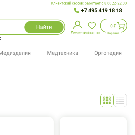
Клиентский сервис работает с 8.00 до 22.00
+7 495 419 18 18
0 ₽
Найти
Профиль
Избранное
Корзина
R
Избранное
(
0
)
Медизделия
Медтехника
Ортопедия
Войти
БАД
Медицинская техника (приборы)
Наборы
Упаковка