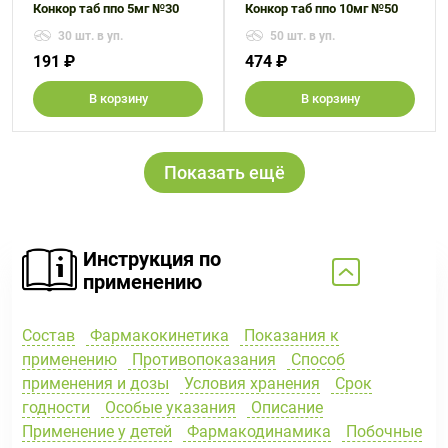
Конкор таб ппо 5мг №30
Конкор таб ппо 10мг №50
30 шт. в уп.
50 шт. в уп.
191 ₽
474 ₽
В корзину
В корзину
Показать ещё
Инструкция по
применению
Состав
Фармакокинетика
Показания к
применению
Противопоказания
Способ
применения и дозы
Условия хранения
Срок
годности
Особые указания
Описание
Применение у детей
Фармакодинамика
Побочные