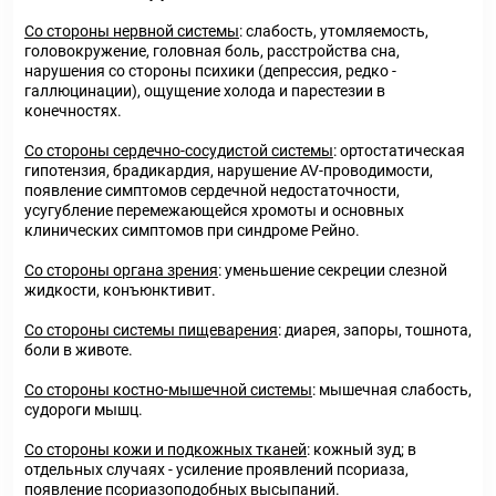
Со стороны нервной системы
: слабость, утомляемость,
головокружение, головная боль, расстройства сна,
нарушения со стороны психики (депрессия, редко -
галлюцинации), ощущение холода и парестезии в
конечностях.
Со стороны сердечно-сосудистой системы
: ортостатическая
гипотензия, брадикардия, нарушение AV-проводимости,
появление симптомов сердечной недостаточности,
усугубление перемежающейся хромоты и основных
клинических симптомов при синдроме Рейно.
Со стороны органа зрения
: уменьшение секреции слезной
жидкости, конъюнктивит.
Со стороны системы пищеварения
: диарея, запоры, тошнота,
боли в животе.
Со стороны костно-мышечной системы
: мышечная слабость,
судороги мышц.
Со стороны кожи и подкожных тканей
: кожный зуд; в
отдельных случаях - усиление проявлений псориаза,
появление псориазоподобных высыпаний.