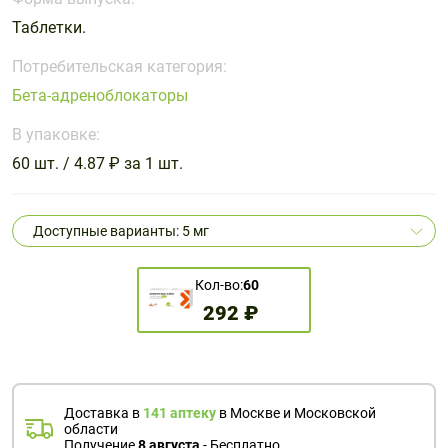
Поливитаминные
При
и гриппе
Таблетки.
комплексы
простуде
Противоаллергические
Противовоспалительные
Пробиотики
Сахарный
препараты
препараты
Потребительская категория:
диабет
Бета-адреноблокаторы
Противогрибковые
Противоопухолевые
Тонизирующие
Фиточай/
препараты
препараты
В упаковке:
чай
Противопаразитарные
Растительные
60 шт. / 4.87 ₽ за 1 шт.
препараты
препараты
Сердечно-
Система
Доступные варианты: 5 мг
сосудистые
обмена
препараты
веществ
Кол-во:
60
Средства
Стоматологические
292 ₽
от
препараты
алкоголизма
и курения
Доставка в
141 аптеку
в Москве и Московской
области
Получение
8 августа
- Бесплатно