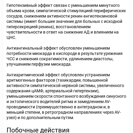
Гипотензивный эффект связан с уменьшением минутного
объема крови, симпатической стимуляцией периферических
сосудов, снижением активности ренин-ангиотензиновой
системы (имеет большее значение для больных с исходной
гиперсекрецией ренина), восстановлением
чувствительности в ответ на снижение АД и влиянием на
ЦНС.
Антиангинальный эффект обусловлен уменьшением
потребности миокарда в кислороде в результате урежения
ЧСС и снижения сократимости, удлинением диастолы,
улучшением перфузии миокарда.
Антиаритмический эффект обусловлен устранением
аритмогенных факторов (тахикардии, повышенной
активности симпатической нервной системы, увеличенного
содержания цАМФ, артериальной гипертензии),
уменьшением скорости спонтанного возбуждения синусного
и эктопического водителей ритма и замедлением AV-
проводимости (преимущественно в антеградном и, в
меньшей степени, в ретроградном направлениях через AV-
узел) и по дополнительным путям.
Побочные действия