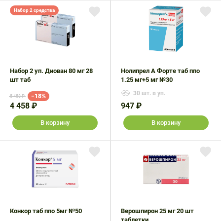
Набор
2 средства
Набор 2 уп. Диован 80 мг 28
Нолипрел А Форте таб ппо
шт таб
1.25 мг+5 мг №30
30 шт. в уп.
−18%
5 458 ₽
4 458 ₽
947 ₽
В корзину
В корзину
Конкор таб ппо 5мг №50
Верошпирон 25 мг 20 шт
таблетки