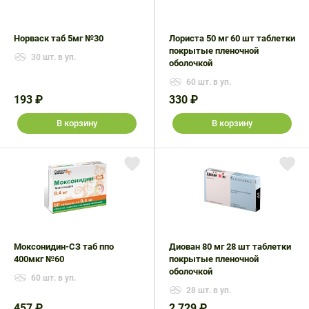
Норваск таб 5мг №30
Лориста 50 мг 60 шт таблетки
покрытые пленочной
30 шт. в уп.
оболочкой
60 шт. в уп.
193 ₽
330 ₽
В корзину
В корзину
Моксонидин-СЗ таб ппо
Диован 80 мг 28 шт таблетки
400мкг №60
покрытые пленочной
оболочкой
60 шт. в уп.
28 шт. в уп.
457 ₽
2 729 ₽