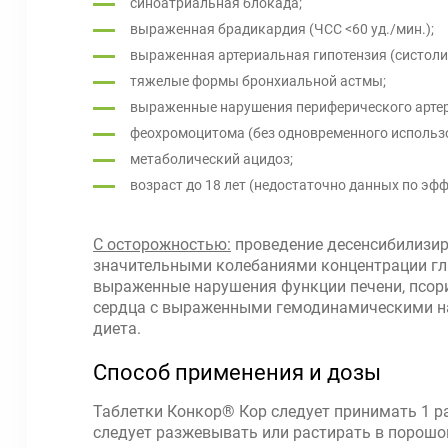
синоатриальная блокада;
выраженная брадикардия (ЧСС <60 уд./мин.);
выраженная артериальная гипотензия (систоличе
тяжелые формы бронхиальной астмы;
выраженные нарушения периферического артер
феохромоцитома (без одновременного использ
метаболический ацидоз;
возраст до 18 лет (недостаточно данных по эф
С осторожностью:
проведение десенсибилизиру
значительными колебаниями концентрации глюк
выраженные нарушения функции печени, псориа
сердца с выраженными гемодинамическими на
диета.
Способ применения и дозы
Таблетки Конкор® Кор следует принимать 1 ра
следует разжевывать или растирать в порошо