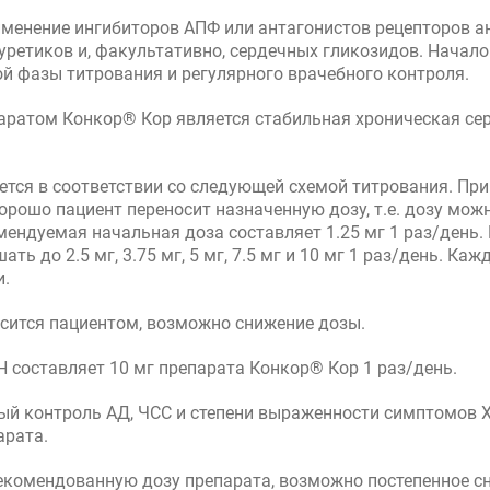
енение ингибиторов АПФ или антагонистов рецепторов анг
иуретиков и, факультативно, сердечных гликозидов. Начал
й фазы титрования и регулярного врачебного контроля.
ратом Конкор® Кор является стабильная хроническая сер
тся в соответствии со следующей схемой титрования. Пр
орошо пациент переносит назначенную дозу, т.е. дозу можн
ендуемая начальная доза составляет 1.25 мг 1 раз/день.
ть до 2.5 мг, 3.75 мг, 5 мг, 7.5 мг и 10 мг 1 раз/день. 
и.
осится пациентом, возможно снижение дозы.
составляет 10 мг препарата Конкор® Кор 1 раз/день.
ый контроль АД, ЧСС и степени выраженности симптомов 
арата.
екомендованную дозу препарата, возможно постепенное с