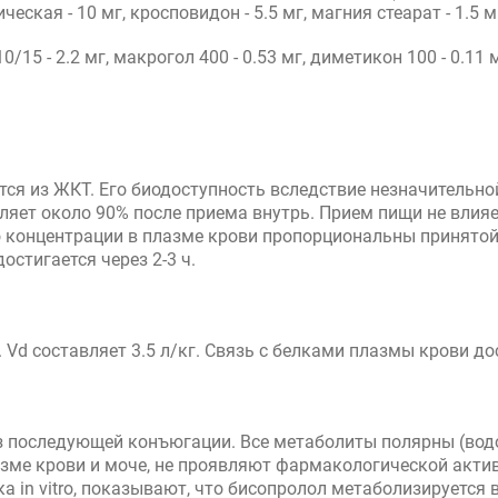
ская - 10 мг, кросповидон - 5.5 мг, магния стеарат - 1.5 м
15 - 2.2 мг, макрогол 400 - 0.53 мг, диметикон 100 - 0.11 мг
тся из ЖКТ. Его биодоступность вследствие незначительн
вляет около 90% после приема внутрь. Прием пищи не влия
 концентрации в плазме крови пропорциональны принятой д
стигается через 2-3 ч.
Vd составляет 3.5 л/кг. Связь с белками плазмы крови до
з последующей конъюгации. Все метаболиты полярны (вод
ме крови и моче, не проявляют фармакологической активн
а in vitro, показывают, что бисопролол метаболизируетс