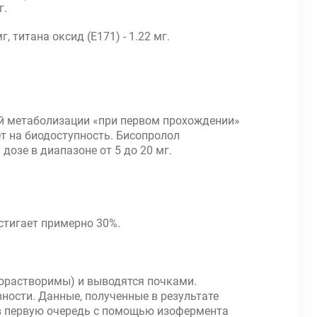
г.
, титана оксид (Е171) - 1.22 мг.
ой метаболизации «при первом прохождении»
ет на биодоступность. Бисопролол
озе в диапазоне от 5 до 20 мг.
стигает примерно 30%.
орастворимы) и выводятся почками.
ости. Данные, полученные в результате
я в первую очередь с помощью изофермента