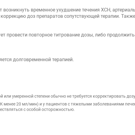
т возникнуть временное ухудшение течения ХСН, артериал
ти коррекцию доз препаратов сопутствующей терапии. Так
ет провести повторное титрование дозы, либо продолжить
ется долговременной терапией.
й или умеренной степени обычно не требуется корректировать дозу
 менее 20 мл/мин) и у пациентов с тяжелыми заболеваниями печен
ествляться с особой осторожностью.