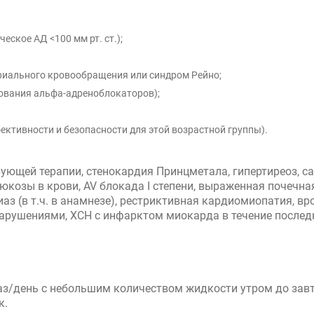
ское АД <100 мм рт. ст.);
иального кровообращения или синдром Рейно;
ования альфа-адреноблокаторов);
фективности и безопасности для этой возрастной группы).
ющей терапии, стенокардия Принцметала, гипертиреоз, са
озы в крови, AV блокада I степени, выраженная почечная
з (в т.ч. в анамнезе), рестриктивная кардиомиопатия, в
рушениями, ХСН с инфарктом миокарда в течение последн
з/день с небольшим количеством жидкости утром до завтр
к.