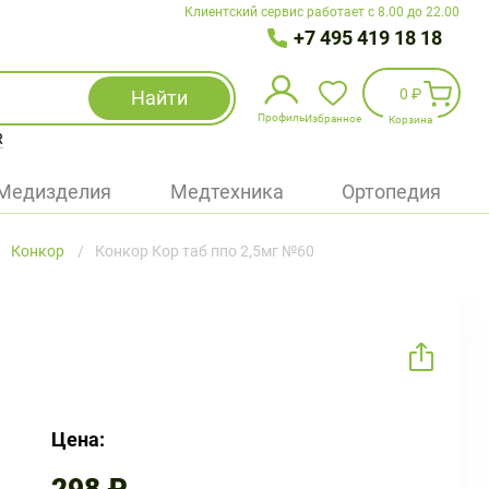
Клиентский сервис работает с 8.00 до 22.00
+7 495 419 18 18
0 ₽
Найти
Профиль
Избранное
Корзина
R
Избранное
(
0
)
Медизделия
Медтехника
Ортопедия
Войти
Конкор
Конкор Кор таб ппо 2,5мг №60
БАД
Медицинская техника (приборы)
Наборы
Упаковка
Цена: